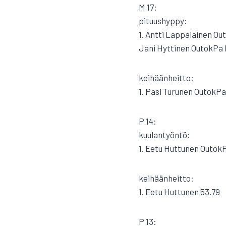
M 17:
pituushyppy:
1. Antti Lappalainen Ou
Jani Hyttinen OutokPa
keihäänheitto:
1. Pasi Turunen OutokPa
P 14:
kuulantyöntö:
1. Eetu Huttunen OutokP
keihäänheitto:
1. Eetu Huttunen 53.79
P 13: