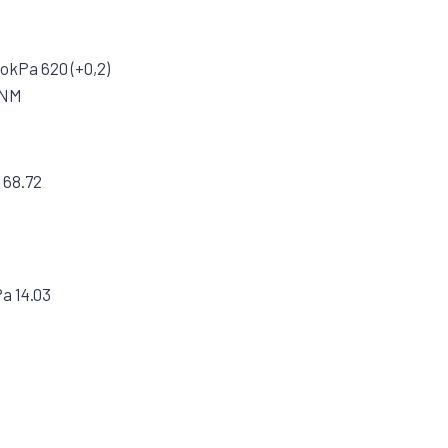
tokPa 620 (+0,2)
 NM
 68.72
a 14.03