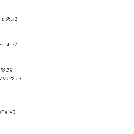
Pa 35.42
Pa 35.72
 32.39
häsU 29.68
kPa 143