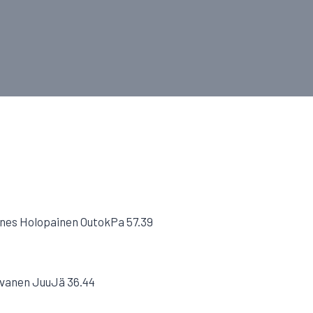
nnes Holopainen OutokPa 57.39
oivanen JuuJä 36.44