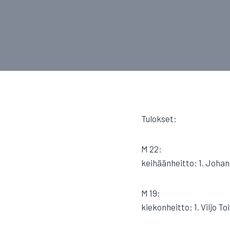
Tulokset:
M 22:
keihäänheitto: 1. Joha
M 19:
kiekonheitto: 1. Viljo T