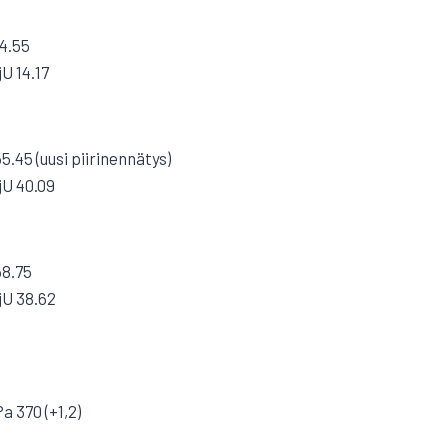
4.55
jU 14.17
.45 (uusi piirinennätys)
jU 40.09
58.75
jU 38.62
a 370 (+1,2)