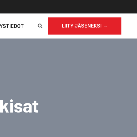
LIITY JÄSENEKSI →
YSTIEDOT
kisat