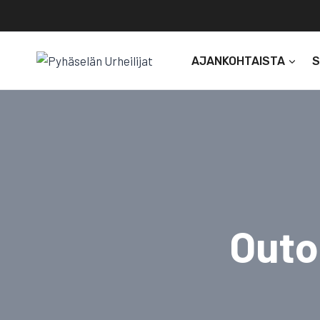
Siirry
sisältöön
AJANKOHTAISTA
Outo