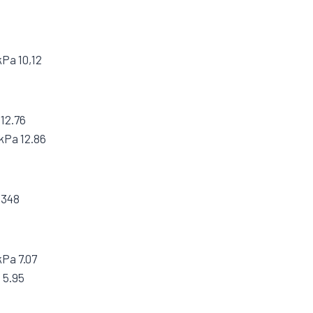
kPa 10,12
 12.76
kPa 12.86
 348
kPa 7.07
 5.95