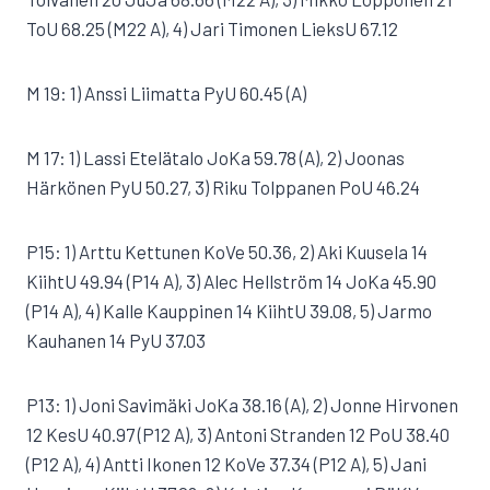
ToU 68.25 (M22 A), 4) Jari Timonen LieksU 67.12
M 19: 1) Anssi Liimatta PyU 60.45 (A)
M 17: 1) Lassi Etelätalo JoKa 59.78 (A), 2) Joonas
Härkönen PyU 50.27, 3) Riku Tolppanen PoU 46.24
P15: 1) Arttu Kettunen KoVe 50.36, 2) Aki Kuusela 14
KiihtU 49.94 (P14 A), 3) Alec Hellström 14 JoKa 45.90
(P14 A), 4) Kalle Kauppinen 14 KiihtU 39.08, 5) Jarmo
Kauhanen 14 PyU 37.03
P13: 1) Joni Savimäki JoKa 38.16 (A), 2) Jonne Hirvonen
12 KesU 40.97 (P12 A), 3) Antoni Stranden 12 PoU 38.40
(P12 A), 4) Antti Ikonen 12 KoVe 37.34 (P12 A), 5) Jani