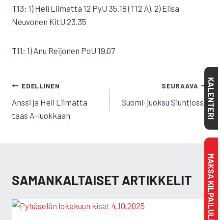
T13: 1) Heli Liimatta 12 PyU 35.18 (T12 A), 2) Elisa
Neuvonen KitU 23.35
T11: 1) Anu Reijonen PoU 19.07
KALENTERI
ARTIKKELIEN
EDELLINEN
SEURAAVA
SELAUS
Anssi ja Heli Liimatta
Suomi-juoksu Siuntiossa
taas A-luokkaan
MAKSA KILPAILULISENSSI
SAMANKALTAISET ARTIKKELIT