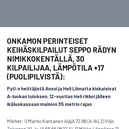
ONKAMON PERINTEISET
KEIHÄSKILPAILUT SEPPO RÄDYN
NIMIKKOKENTÄLLÄ, 30
KILPAILIJAA, LÄMPÖTILA +17
(PUOLIPILVISTÄ):
PyU:n heittäjistä Anssi ja Heli Liimatta kiskaisivat
A-luokan tuloksen. 12-vuotias Heli rikkoi jälleen
ikäluokassaan mainion 35 metrin rajan
Miehet: 1) Marko Kantanen AlajA 72.96 (A-lk), 2) Viljo
Toivanen 20 JuJä 68.66 (M22 A), 3) Mikko Löppönen 21