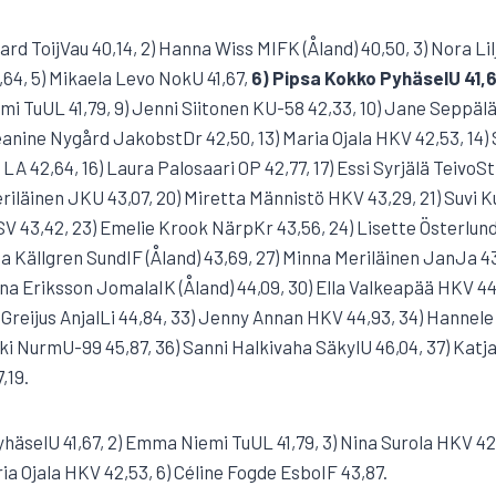
rd ToijVau 40,14, 2) Hanna Wiss MIFK (Åland) 40,50, 3) Nora Lilje
,64, 5) Mikaela Levo NokU 41,67,
6) Pipsa Kokko PyhäselU 41,6
mi TuUL 41,79, 9) Jenni Siitonen KU-58 42,33, 10) Jane Seppälä
eanine Nygård JakobstDr 42,50, 13) Maria Ojala HKV 42,53, 14)
 LA 42,64, 16) Laura Palosaari OP 42,77, 17) Essi Syrjälä TeivoSt
eriläinen JKU 43,07, 20) Miretta Männistö HKV 43,29, 21) Suvi 
 43,42, 23) Emelie Krook NärpKr 43,56, 24) Lisette Österlun
ia Källgren SundIF (Åland) 43,69, 27) Minna Meriläinen JanJa 4
na Eriksson JomalaIK (Åland) 44,09, 30) Ella Valkeapää HKV 44,
 Greijus AnjalLi 44,84, 33) Jenny Annan HKV 44,93, 34) Hannel
i NurmU-99 45,87, 36) Sanni Halkivaha SäkylU 46,04, 37) Katja
,19.
PyhäselU 41,67, 2) Emma Niemi TuUL 41,79, 3) Nina Surola HKV 4
ia Ojala HKV 42,53, 6) Céline Fogde EsboIF 43,87.