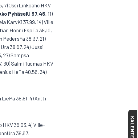
6, 7) Ossi Linkoaho HKV
okko PyhäselU 37,46,
11)
 KarvKi 37,99, 14) Ville
stian Honni EspTa 38,10,
n PedersFa 38,37, 21)
Ura 38,67, 24) Jussi
3, 27) Sampsa
7, 30) Salmi Tuomas HKV
enius HeTa 40,56, 34)
 LiePa 38,81, 4) Antti
KALENTERI
 HKV 36,93, 4) Ville-
annUra 38,67.