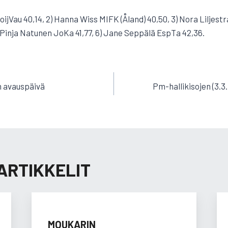
oijVau 40,14, 2) Hanna Wiss MIFK (Åland) 40,50, 3) Nora Liljestra
) Pinja Natunen JoKa 41,77, 6) Jane Seppälä EspTa 42,36.
EN
n avauspäivä
Pm-hallikisojen (3.
ARTIKKELIT
MOUKARIN