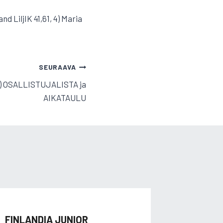
nd LiljIK 41,61, 4) Maria
SEURAAVA
3.) OSALLISTUJALISTA ja
AIKATAULU
FINLANDIA JUNIOR
SOTKUM