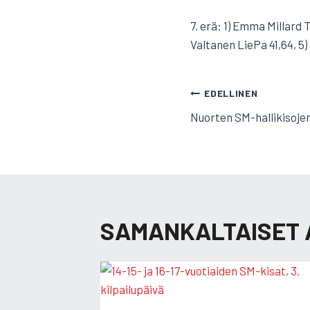
7. erä: 1) Emma Millard T
Valtanen LiePa 41,64, 5
ARTIKKELI
EDELLINEN
Nuorten SM-hallikisoje
SELAUS
SAMANKALTAISET 