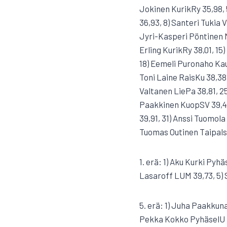
Jokinen KurikRy 35,98, 
36,93, 8) Santeri Tukia V
Jyri-Kasperi Pöntinen M
Erling KurikRy 38,01, 15
18) Eemeli Puronaho Kau
Toni Laine RaisKu 38,38
Valtanen LiePa 38,81, 2
Paakkinen KuopSV 39,45
39,91, 31) Anssi Tuomol
Tuomas Outinen TaipalsKi
1. erä: 1) Aku Kurki Pyh
Lasaroff LUM 39,73, 5)
5. erä: 1) Juha Paakkuna
Pekka Kokko PyhäselU 3