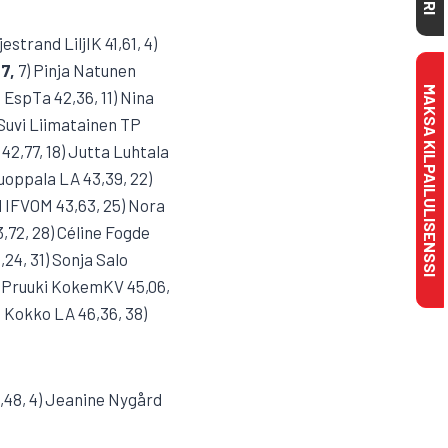
strand LiljIK 41,61, 4)
7,
7) Pinja Natunen
MAKSA KILPAILULISENSSI
 EspTa 42,36, 11) Nina
 Suvi Liimatainen TP
 42,77, 18) Jutta Luhtala
Kuoppala LA 43,39, 22)
d IFVOM 43,63, 25) Nora
3,72, 28) Céline Fogde
24, 31) Sonja Salo
e Pruuki KokemKV 45,06,
 Kokko LA 46,36, 38)
2,48, 4) Jeanine Nygård