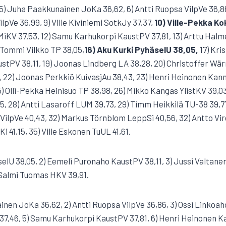
5) Juha Paakkunainen JoKa 36,62, 6) Antti Ruopsa VilpVe 36,8
ilpVe 36,99, 9) Ville Kiviniemi SotkJy 37,37,
10) Ville-Pekka K
iKV 37,53, 12) Samu Karhukorpi KaustPV 37,81, 13) Arttu Halmela
) Tommi Vilkko TP 38,05,
16) Aku Kurki PyhäselU 38,05,
17) Kri
stPV 38,11, 19) Joonas Lindberg LA 38,28, 20) Christoffer Wär
, 22) Joonas Perkkiö KuivasjAu 38,43, 23) Henri Heinonen Kann
5) Olli-Pekka Heinisuo TP 38,98, 26) Mikko Kangas YlistKV 39,0
, 28) Antti Lasaroff LUM 39,73, 29) Timm Heikkilä TU-38 39,7
a VilpVe 40,43, 32) Markus Törnblom LeppSi 40,56, 32) Antto Vir
 41,15, 35) Ville Eskonen TuUL 41,61.
äselU 38,05, 2) Eemeli Puronaho KaustPV 38,11, 3) Jussi Valtanen
 Salmi Tuomas HKV 39,91.
inen JoKa 36,62, 2) Antti Ruopsa VilpVe 36,86, 3) Ossi Linkoaho
7,46, 5) Samu Karhukorpi KaustPV 37,81, 6) Henri Heinonen K