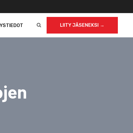
LIITY JÄSENEKSI →
YSTIEDOT
ojen