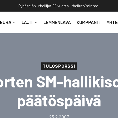
Pyhäselän urheilijat 80 vuotta urheilutoimintaa!
SEURA
LAJIT
LEMMENLAVA
KUMPPANIT
YHTE
TULOSPÖRSSI
rten SM-hallikis
päätöspäivä
25.2.2007