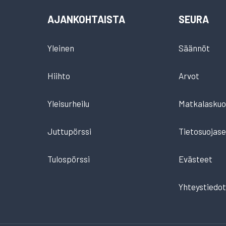
AJANKOHTAISTA
SEURA
Yleinen
Säännöt
Hiihto
Arvot
Yleisurheilu
Matkalaskuo
Juttupörssi
Tietosuojase
Tulospörssi
Evästeet
Yhteystiedo