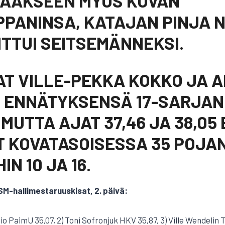
TAAKSEEN MYÖS KOVAN
PANINSA, KATAJAN PINJA 
ITTUI SEITSEMÄNNEKSI.
AT VILLE-PEKKA KOKKO JA A
 ENNÄTYKSENSÄ 17-SARJAN
MUTTA AJAT 37,46 JA 38,05 
T KOVATASOISESSA 35 POJA
IN 10 JA 16.
 SM-hallimestaruuskisat, 2. päivä:
io PaimU 35,07, 2) Toni Sofronjuk HKV 35,87, 3) Ville Wendelin 