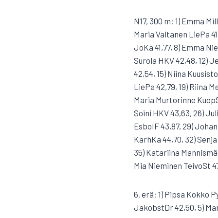
N17, 300 m: 1) Emma Milla
Maria Valtanen LiePa 41
JoKa 41,77, 8) Emma Nie
Surola HKV 42,48, 12) J
42,54, 15) Niina Kuusisto
LiePa 42,79, 19) Riina M
Maria Murtorinne KuopSV
Soini HKV 43,63, 26) Jul
EsboIF 43,87, 29) Johan
KarhKa 44,70, 32) Senja
35) Katariina Mannismäk
Mia Nieminen TeivoSt 47
6. erä: 1) Pipsa Kokko 
JakobstDr 42,50, 5) Mar