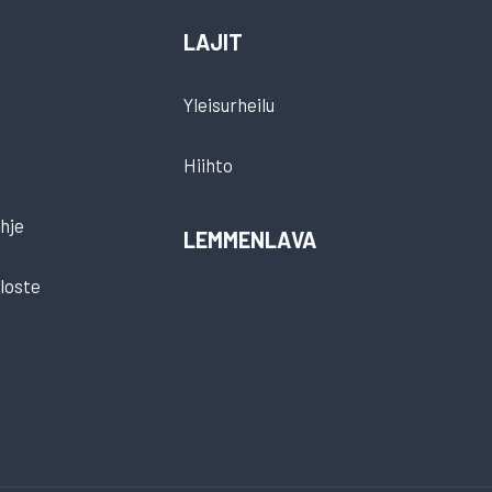
LAJIT
Yleisurheilu
Hiihto
hje
LEMMENLAVA
loste
t