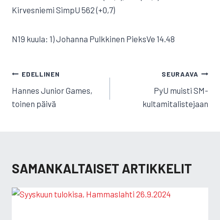
Kirvesniemi SimpU 562 (+0,7)
N19 kuula: 1) Johanna Pulkkinen PieksVe 14.48
ARTIKKELIEN
EDELLINEN
SEURAAVA
SELAUS
Hannes Junior Games,
PyU muisti SM-
toinen päivä
kultamitalistejaan
SAMANKALTAISET ARTIKKELIT