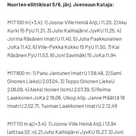
Nuorten eliittikisat 5/6, järj. Joensuun Kataja:
M17 100 m (+3,4): 1) Joona-Ville Heinä AnjLi 11,20, 2) Aku
Kurki 15 PyU 11,21, 3) Juho Kaihlajärvi JyvKU 11,25, 4)
Jorma Räsänen ImatrU 11,40, 5) Juha Paakkunainen
JoKa 11,42, 6) Ville-Pekka Kokko 15 PyU 11,50, 7) Kai
Räsänen PyU 11,53, 8) Joni Savimäki 15 JoKa 11,94
M17 800 m: 1) Panu Jantunen ImatrU 1.58,48, 2) Sami
Oinonen LieksU 2.03,04, 3) Teppo Oinonen LieksU
2.06,09, 4) Aleksi Ikonen IlomU 2.07,39, 5) Reima
Laakkonen JoKa 2.16,06. Ulkop.kilp. Janne Määttä 18
ImatrU 2.02,71, Tuomas Laakkonen ImatrU 2.12,49
M17 110 m aj (+3,4): 1) Joona-Ville Heinä AnjLi 13,94
(alittaa SE:n), 2) Juho Kaihlajärvi JyvKU 15,27, 3) Joni