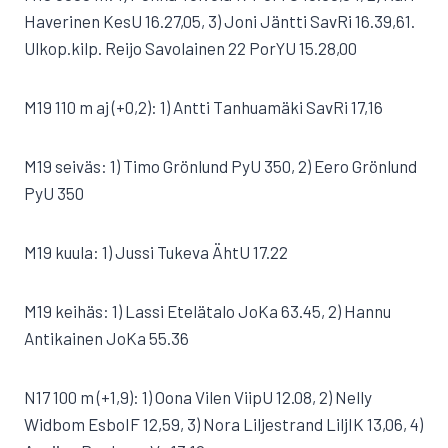
Haverinen KesU 16.27,05, 3) Joni Jäntti SavRi 16.39,61.
Ulkop.kilp. Reijo Savolainen 22 PorYU 15.28,00
M19 110 m aj (+0,2): 1) Antti Tanhuamäki SavRi 17,16
M19 seiväs: 1) Timo Grönlund PyU 350, 2) Eero Grönlund
PyU 350
M19 kuula: 1) Jussi Tukeva ÄhtU 17.22
M19 keihäs: 1) Lassi Etelätalo JoKa 63.45, 2) Hannu
Antikainen JoKa 55.36
N17 100 m (+1,9): 1) Oona Vilen ViipU 12.08, 2) Nelly
Widbom EsboIF 12,59, 3) Nora Liljestrand LiljIK 13,06, 4)