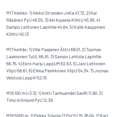
M17 kiekko: 1) Aleksi Stranden JoKa 47.72, 2) Kai
Räsänen PyU 46.55, 3) Aki Kuusela KiihtU 45.95, 4)
Sampo Lehtonen LapinlVe 44.64, 5) Kalle Kauppinen
KiihtU 40.13
M17 keihäs: 1) Ville Paajanen ÄhtU 68.01, 2) Tuomas
Laaksonen TuUL 66.91, 3) Sampo Lehtola LapinlVe
66.75, 4) Eero Harju LappUM 62.63, 5) Jani Lehtonen
ViipU 56.61, 6) Eikka Pankkonen ViipU 54.34, 7) Joonas
Veistola LeppVi 52.15
M19 100 m (+3,3): 1) Antti Tanhuamäki SavRi 11,90, 2)
Timo Grönlund PyU 12,39
M19 5000 m: 1) Pekka Toivola 17 PorYU 15.36,04, 2) Kari