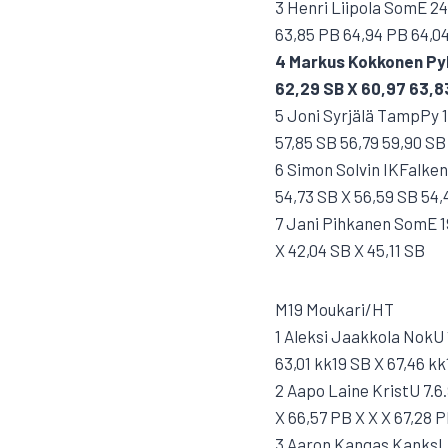
3 Henri Liipola SomE 24
63,85 PB 64,94 PB 64,04
4 Markus Kokkonen Py
62,29 SB X 60,97 63,8
5 Joni Syrjälä TampPy 1
57,85 SB 56,79 59,90 SB
6 Simon Solvin IKFalken
54,73 SB X 56,59 SB 54,
7 Jani Pihkanen SomE 19
X 42,04 SB X 45,11 SB
M19 Moukari/HT
1 Aleksi Jaakkola NokU 1
63,01 kk19 SB X 67,46 kk
2 Aapo Laine KristU 7.6
X 66,57 PB X X X 67,28 
3 Aaron Kangas KanksLe