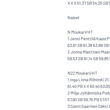
X X X 51,37 SB 54,25 SB 
Naiset
N Moukari/HT
1 Jenni Penttilä KaustP
63,61 SB 61,38 63,88 SB 
2 Jonna Miettinen Maan
59,53 SB 61,14 SB 59,85
N22 Moukari/HT
1 Inga Linna RiihimKi 21
61,40 PB X X 60,40 63,0
2 Milja Jylhänniska Pud
57,90 SB 59,70 PB 57,57 
3 Sanni Saarinen SäkU 2