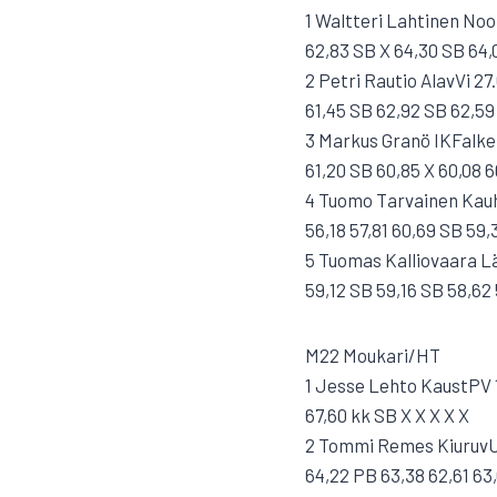
1 Waltteri Lahtinen No
62,83 SB X 64,30 SB 64,
2 Petri Rautio AlavVi 27
61,45 SB 62,92 SB 62,59
3 Markus Granö IKFalken
61,20 SB 60,85 X 60,08 6
4 Tuomo Tarvainen Kauh
56,18 57,81 60,69 SB 59,
5 Tuomas Kalliovaara Lä
59,12 SB 59,16 SB 58,62
M22 Moukari/HT
1 Jesse Lehto KaustPV 1
67,60 kk SB X X X X X
2 Tommi Remes KiuruvU 
64,22 PB 63,38 62,61 63