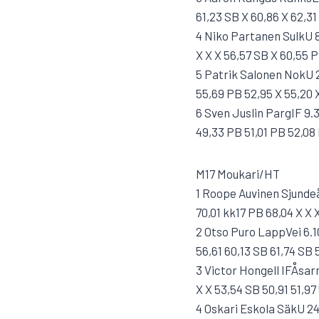
61,23 SB X 60,86 X 62,31
4 Niko Partanen SulkU 8
X X X 56,57 SB X 60,55 
5 Patrik Salonen NokU 
55,69 PB 52,95 X 55,20 
6 Sven Juslin PargIF 9.
49,33 PB 51,01 PB 52,08
M17 Moukari/HT
1 Roope Auvinen Sjundeå
70,01 kk17 PB 68,04 X X 
2 Otso Puro LappVei 6.1
56,61 60,13 SB 61,74 SB 
3 Victor Hongell IFÅsar
X X 53,54 SB 50,91 51,97
4 Oskari Eskola SäkU 24