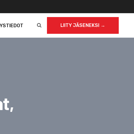
LIITY JÄSENEKSI →
YSTIEDOT
t,