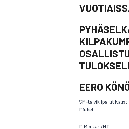
VUOTIAISS
PYHÄSELKÄ
KILPAKUMP
OSALLISTU
TULOKSELL
EERO KÖN
SM-talvikilpailut Kausti
Miehet
M Moukari/HT