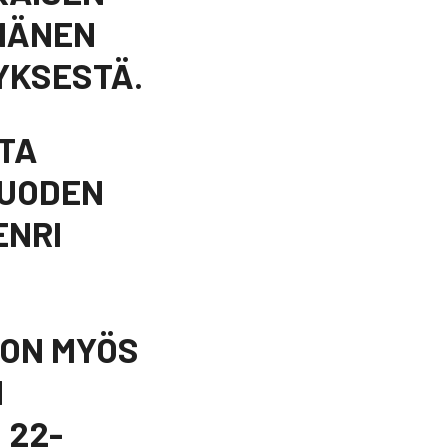
 HÄNEN
YKSESTÄ.
TA
VUODEN
ENRI
OON MYÖS
N
 22-