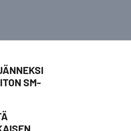
LJÄNNEKSI
ITON SM-
TÄ
KAISEN