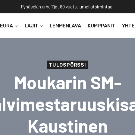
Pyhäselän urheilijat 80 vuotta urheilutoimintaa!
SEURA
LAJIT
LEMMENLAVA
KUMPPANIT
YHTE
TULOSPÖRSSI
Moukarin SM-
alvimestaruuskisa
Kaustinen