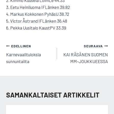
2. Kimmo Kuusela LoimLe 44.33
3. Eetu Heiniluoma IFLänken 39.82
4. Markus Kokkonen PyhäsU 38.72
5. Victor Åstrand IFLänken 36.48
6. Pekka Uusitalo KaustPV 33.39
ARTIKKELIEN
EDELLINEN
SEURAAVA
SELAUS
Karnevaalituloksia
KAI RÄSÄNEN SUOMEN
sunnuntailta
MM-JOUKKUEESSA
SAMANKALTAISET ARTIKKELIT