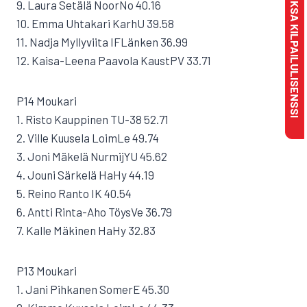
MAKSA KILPAILULISENSSI
9. Laura Setälä NoorNo 40.16
10. Emma Uhtakari KarhU 39.58
11. Nadja Myllyviita IFLänken 36.99
12. Kaisa-Leena Paavola KaustPV 33.71
P14 Moukari
1. Risto Kauppinen TU-38 52.71
2. Ville Kuusela LoimLe 49.74
3. Joni Mäkelä NurmijYU 45.62
4. Jouni Särkelä HaHy 44.19
5. Reino Ranto IK 40.54
6. Antti Rinta-Aho TöysVe 36.79
7. Kalle Mäkinen HaHy 32.83
P13 Moukari
1. Jani Pihkanen SomerE 45.30