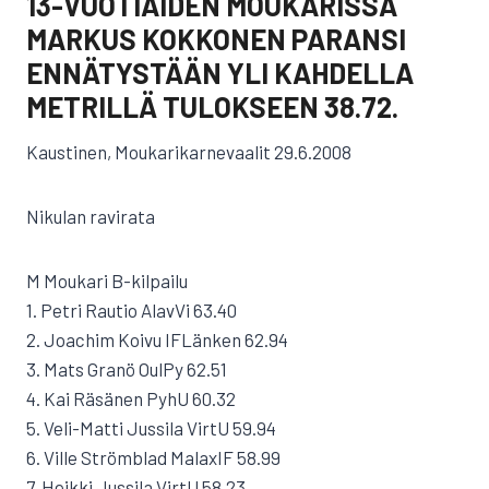
13-VUOTIAIDEN MOUKARISSA
MARKUS KOKKONEN PARANSI
ENNÄTYSTÄÄN YLI KAHDELLA
METRILLÄ TULOKSEEN 38.72.
Kaustinen, Moukarikarnevaalit 29.6.2008
Nikulan ravirata
M Moukari B-kilpailu
1. Petri Rautio AlavVi 63.40
2. Joachim Koivu IFLänken 62.94
3. Mats Granö OulPy 62.51
4. Kai Räsänen PyhU 60.32
5. Veli-Matti Jussila VirtU 59.94
6. Ville Strömblad MalaxIF 58.99
7. Heikki Jussila VirtU 58.23