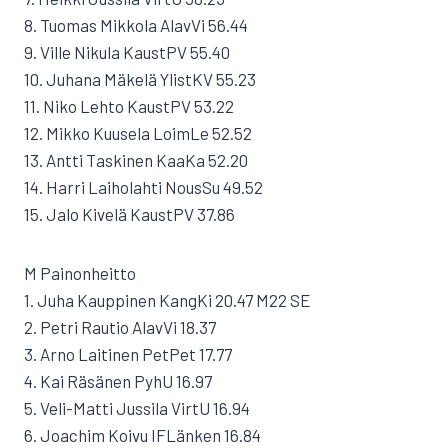
8. Tuomas Mikkola AlavVi 56.44
9. Ville Nikula KaustPV 55.40
10. Juhana Mäkelä YlistKV 55.23
11. Niko Lehto KaustPV 53.22
12. Mikko Kuusela LoimLe 52.52
13. Antti Taskinen KaaKa 52.20
14. Harri Laiholahti NousSu 49.52
15. Jalo Kivelä KaustPV 37.86
M Painonheitto
1. Juha Kauppinen KangKi 20.47 M22 SE
2. Petri Rautio AlavVi 18.37
3. Arno Laitinen PetPet 17.77
4. Kai Räsänen PyhU 16.97
5. Veli-Matti Jussila VirtU 16.94
6. Joachim Koivu IFLänken 16.84