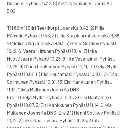
Rutanen PyhäsU 5,32, 8) Antti Nevalainen JoensKa
5,00.
T11 60m 1) Siiri Teerikorpi JoensKa 9,42, 2) Milja
Päivelin PyhäsU 9,46, 3) Lilia Korpinurmi JoensKa 9,86,
4) Melissa Ng JoensKa 9,93, 5) Henni Sotikov PyhäsU
10,12, 6) Veera Hiltunen PyhäsU 10,14, 7) Inka
Nuottivaara PyhäsU 10,23, 8) Iita Vasarainen PyhäsU
10,29, 9) Diana Laakkonen PyhäsU 10,41, 10) Selja Myller
PyhäsU 10,61, 11) Elsi Hautamäki PyhäsU 10,87, 12) Elsa
Sormunen PyhäsU 10,91, 13) Elsi Kankkunen PyhäsU
11,14, Olivia Multanen JoensKa DNS
Erä 1 1) Selja Myller PyhäsU 10,61, 2) Elsi Hautamäki
PyhäsU 10,87, 3) Elsi Kankkunen PyhäsU 11,14, Olivia
Multanen JoensKa DNS. Erä 2 1) Henni Sotikov PyhäsU
10,12, 2) Inka Nuottivaara PyhäsU 10,23, 3) Iita