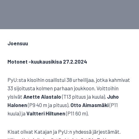
Joensuu
Motonet -kuukausikisa 27.2.2024
PyU:sta kisoihin osallistui 38 urheilijaa, jotka kahmivat
33 sijoitusta kolmen parhaan joukkoon. Voittoihin
ylsivät
Anette Alastalo
(T13 pituus ja kuula),
Juho
Halonen
(P9 40 m ja pituus),
Otto Aimasmäki
(P11
kuula) ja
Valtteri Hiltunen
(P11 60 m).
Kisat olivat Katajan ja PyU:n yhdessä järjestämät.