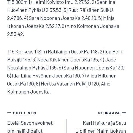
T15 800m 1) Helmi Koivisto ImU 2.27,52, 2) Senniina
Huovinen PyhäsU 2.33,53, 3) Ruut Räisänen SulkU
2.47,86, 4) Sara Noponen JoensKa 2.48,10, 5) Minja
Itkonen JoensKa 2.52,17, 6) Aino Kolmonen JoensKa
2.53,42.
T15 Korkeus 1) Siiri Ratilainen OutokPa 148, 2) Ida Pelli
PolvijU 145, 3) Neea Kiiskinen JoensKa 135, 4) Jade
Nousiainen PyhäsU 135, 5) Sara Noponen JoensKa 130,
6) Ida-Liina Hyvönen JoensKa 130, 7) Viida Hiltunen
OutokPa 130, 8) Hertta Vatanen PolvijU 120, Aino
Kolmonen JoensKa.
ARTIKKELIEN
EDELLINEN
SEURAAVA
SELAUS
Etelä-Savon avoimet
Kari Heikura ja Satu
pm-hallikilpailut
Lipiäinen Malmijuoksun