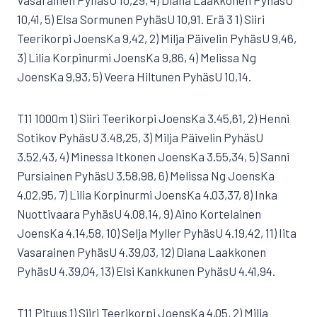
Vasarainen PyhäsU 10,29, 4) Diana Laakkonen PyhäsU
10,41, 5) Elsa Sormunen PyhäsU 10,91. Erä 3 1) Siiri
Teerikorpi JoensKa 9,42, 2) Milja Päivelin PyhäsU 9,46,
3) Lilia Korpinurmi JoensKa 9,86, 4) Melissa Ng
JoensKa 9,93, 5) Veera Hiltunen PyhäsU 10,14.
T11 1000m 1) Siiri Teerikorpi JoensKa 3.45,61, 2) Henni
Sotikov PyhäsU 3.48,25, 3) Milja Päivelin PyhäsU
3.52,43, 4) Minessa Itkonen JoensKa 3.55,34, 5) Sanni
Pursiainen PyhäsU 3.58,98, 6) Melissa Ng JoensKa
4.02,95, 7) Lilia Korpinurmi JoensKa 4.03,37, 8) Inka
Nuottivaara PyhäsU 4.08,14, 9) Aino Kortelainen
JoensKa 4.14,58, 10) Selja Myller PyhäsU 4.19,42, 11) Iita
Vasarainen PyhäsU 4.39,03, 12) Diana Laakkonen
PyhäsU 4.39,04, 13) Elsi Kankkunen PyhäsU 4.41,94.
T11 Pituus 1) Siiri Teerikorpi JoensKa 4,05, 2) Milja