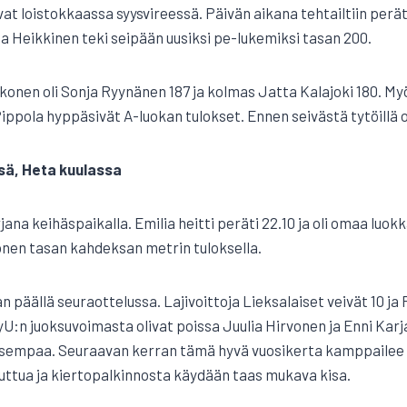
vat loistokkaassa syysvireessä. Päivän aikana tehtailtiin perät
a Heikkinen teki seipään uusiksi pe-lukemiksi tasan 200.
onen oli Sonja Ryynänen 187 ja kolmas Jatta Kalajoki 180. My
ippola hyppäsivät A-luokan tulokset. Ennen seivästä tytöillä oli
ssä, Heta kuulassa
urjana keihäspaikalla. Emilia heitti peräti 22.10 ja oli omaa luo
önen tasan kahdeksan metrin tuloksella.
an päällä seuraottelussa. Lajivoittoja Lieksalaiset veivät 10 j
PyU:n juoksuvoimasta olivat poissa Juulia Hirvonen ja Enni Karj
saisempaa. Seuraavan kerran tämä hyvä vuosikerta kamppailee
uttua ja kiertopalkinnosta käydään taas mukava kisa.