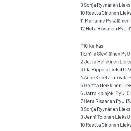
9 Sonja Ryynänen Lieks
10 Reetta Oinonen Liek
11 Marianne Pykäläinen
12 Heta Rissanen PyU 3
T10 Keihäs
1 Emilia Sieviläinen PyU
2 Jutta Heikkinen Lieks
3 Ida Pippola LieksU 17,
4 Anni-Kreeta Tervala P
5 Hertta Heikkinen Liek
6 Jatta Kalajoki PyU 15
7 Heta Rissanen PyU 13
8 Sonja Ryynänen LieksU
9 Jenni Tolonen LieksU 
10 Reetta Oinonen Liek