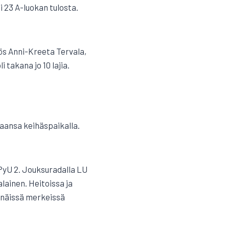
i 23 A-luokan tulosta.
ös Anni-Kreeta Tervala,
 takana jo 10 lajia.
kkaansa keihäspaikalla.
a PyU 2. Jouksuradalla LU
alainen. Heitoissa ja
 näissä merkeissä