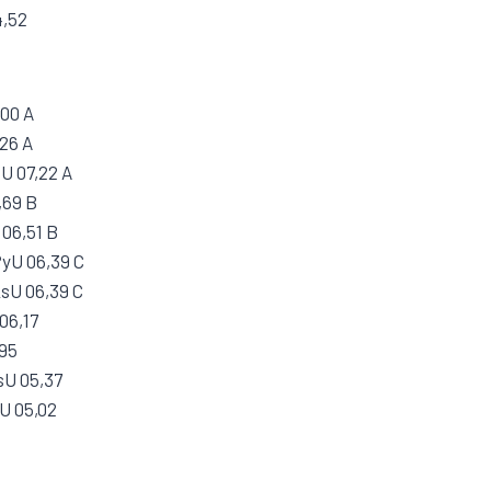
4,52
,00 A
,26 A
U 07,22 A
,69 B
 06,51 B
PyU 06,39 C
ksU 06,39 C
06,17
,95
sU 05,37
U 05,02