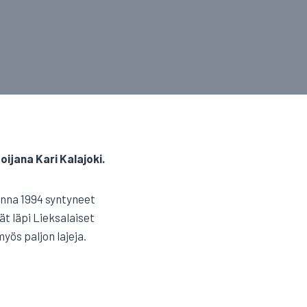
oijana Kari Kalajoki.
onna 1994 syntyneet
ät läpi Lieksalaiset
yös paljon lajeja.