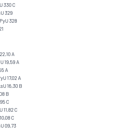
U 330 C
sU 329
 PyU 328
21
 22,10 A
U 19,59 A
55 A
yU 17,02 A
sU 16,30 B
,08 B
,95 C
 11,82 C
10,08 C
sU 09,73