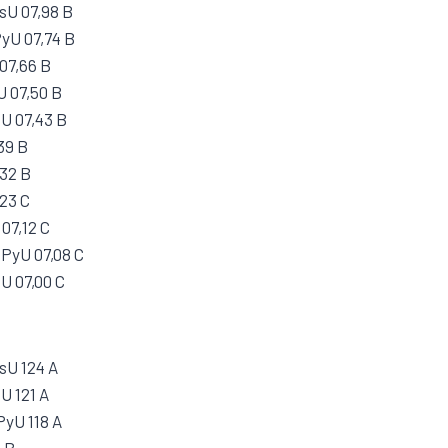
sU 07,98 B
yU 07,74 B
07,66 B
U 07,50 B
U 07,43 B
39 B
,32 B
,23 C
 07,12 C
 PyU 07,08 C
U 07,00 C
sU 124 A
U 121 A
PyU 118 A