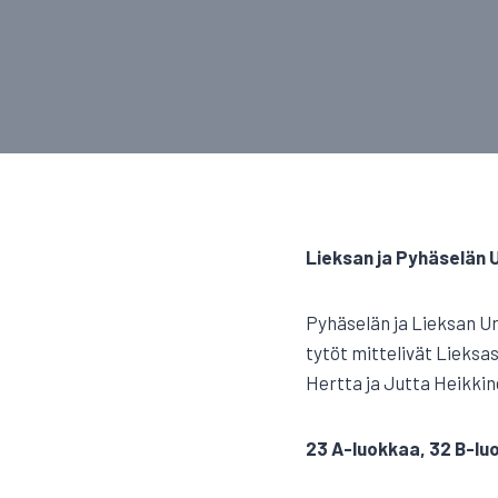
Lieksan ja Pyhäselän Ur
Pyhäselän ja Lieksan Ur
tytöt mittelivät Lieksass
Hertta ja Jutta Heikkin
23 A-luokkaa, 32 B-lu