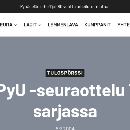
Pyhäselän urheilijat 80 vuotta urheilutoimintaa!
SEURA
LAJIT
LEMMENLAVA
KUMPPANIT
YHTE
TULOSPÖRSSI
PyU -seuraottelu 
sarjassa
5.9.2004