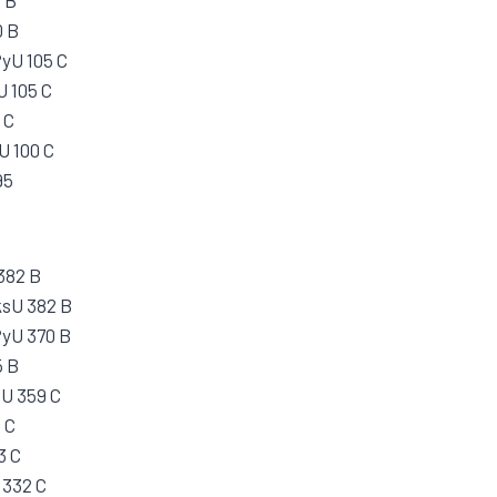
0 B
0 B
PyU 105 C
U 105 C
 C
U 100 C
95
382 B
ksU 382 B
PyU 370 B
5 B
sU 359 C
 C
3 C
 332 C