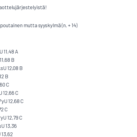
raottelujärjestelyistä!
 poutainen mutta syyskylmä (n. + 14)
U 11,48 A
11,68 B
sU 12,08 B
12 B
,60 C
 12,66 C
PyU 12,68 C
72 C
yU 12,79 C
sU 13,36
U 13,62