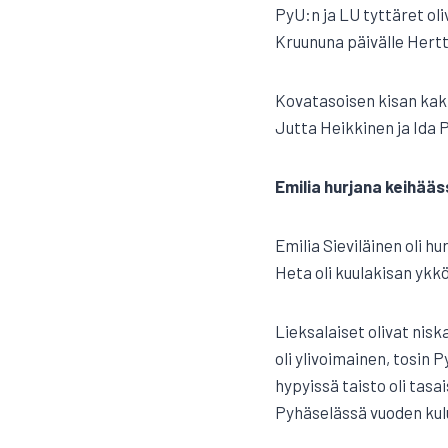
PyU:n ja LU tyttäret oli
Kruununa päivälle Hertt
Kovatasoisen kisan kakk
Jutta Heikkinen ja Ida P
Emilia hurjana keihää
Emilia Sieviläinen oli h
Heta oli kuulakisan ykk
Lieksalaiset olivat nisk
oli ylivoimainen, tosin 
hypyissä taisto oli ta
Pyhäselässä vuoden kul