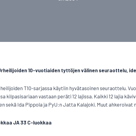
heilijoiden 10-vuotiaiden tyttöjen välinen seuraottelu, ide
heilijoiden T10-sarjassa käytiin hyvätasoinen seuraottelu. Vu
a kilpasisariaan vastaan peräti 12 lajissa. Kaikki 12 lajia käviv
en sekä Ida Pippola ja PyU:n Jatta Kalajoki. Muut ahkeroivat m
okkaa JA 33 C-luokkaa