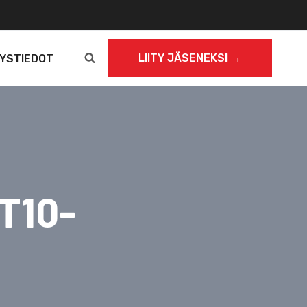
LIITY JÄSENEKSI →
YSTIEDOT
T10-