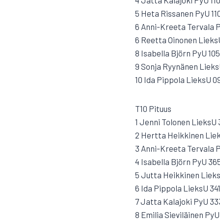
4 Jatta Kalajoki PyU 11
5 Heta Rissanen PyU 11
6 Anni-Kreeta Tervala 
6 Reetta Oinonen Lieks
8 Isabella Björn PyU 105
9 Sonja Ryynänen Lieks
10 Ida Pippola LieksU 0
T10 Pituus
1 Jenni Tolonen LieksU 
2 Hertta Heikkinen Lie
3 Anni-Kreeta Tervala 
4 Isabella Björn PyU 36
5 Jutta Heikkinen Liek
6 Ida Pippola LieksU 341
7 Jatta Kalajoki PyU 33
8 Emilia Sieviläinen PyU