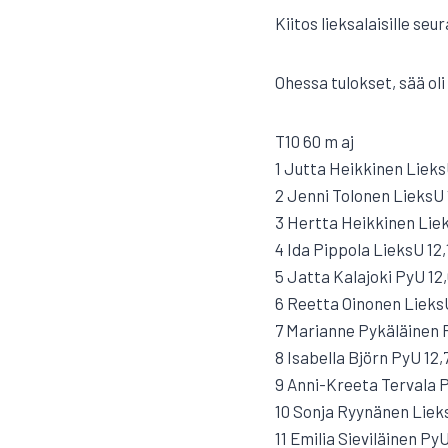
Kiitos lieksalaisille seu
Ohessa tulokset, sää oli
T10 60 m aj
1 Jutta Heikkinen Lieks
2 Jenni Tolonen LieksU 
3 Hertta Heikkinen Liek
4 Ida Pippola LieksU 12,
5 Jatta Kalajoki PyU 12
6 Reetta Oinonen LieksU
7 Marianne Pykäläinen 
8 Isabella Björn PyU 12,
9 Anni-Kreeta Tervala P
10 Sonja Ryynänen Liek
11 Emilia Sieviläinen Py