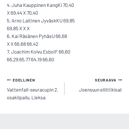
4. Juha Kauppinen KangKi 70,40
X 69,44 X 70,40
5. Arno Laitinen JyväskKU 69,85
69,85 X X X
6. Kai Räsänen PyhäsU 66,68
X X 66,68 66,42
7. Joachim Koivu EsboIF 66,60
66,29 65,77 64,19 66,60
ARTIKKELIEN
EDELLINEN
SEURAAVA
SELAUS
Vattenfall-seuracupin 2.
Joensuun eliittikisat
osakilpailu, Lieksa