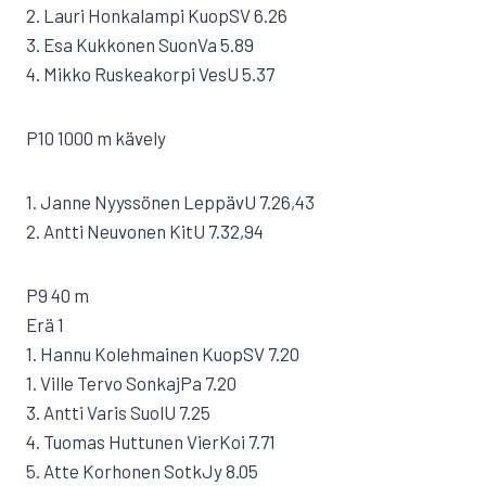
2. Lauri Honkalampi KuopSV 6.26
3. Esa Kukkonen SuonVa 5.89
4. Mikko Ruskeakorpi VesU 5.37
P10 1000 m kävely
1. Janne Nyyssönen LeppävU 7.26,43
2. Antti Neuvonen KitU 7.32,94
P9 40 m
Erä 1
1. Hannu Kolehmainen KuopSV 7.20
1. Ville Tervo SonkajPa 7.20
3. Antti Varis SuolU 7.25
4. Tuomas Huttunen VierKoi 7.71
5. Atte Korhonen SotkJy 8.05