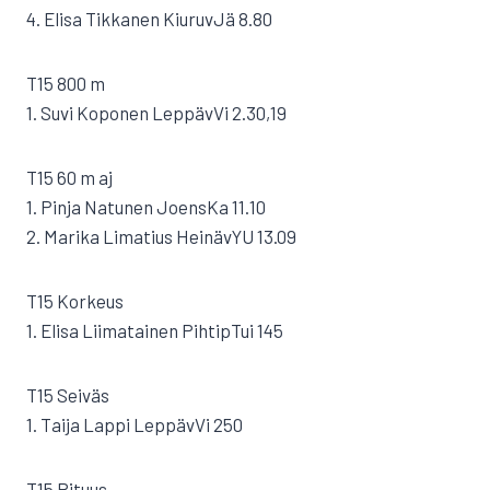
4. Elisa Tikkanen KiuruvJä 8.80
T15 800 m
1. Suvi Koponen LeppävVi 2.30,19
T15 60 m aj
1. Pinja Natunen JoensKa 11.10
2. Marika Limatius HeinävYU 13.09
T15 Korkeus
1. Elisa Liimatainen PihtipTui 145
T15 Seiväs
1. Taija Lappi LeppävVi 250
T15 Pituus