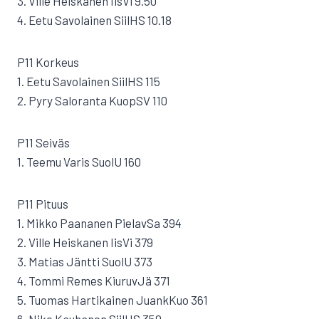
3. Ville Heiskanen IisVi 9.50
4. Eetu Savolainen SiilHS 10.18
P11 Korkeus
1. Eetu Savolainen SiilHS 115
2. Pyry Saloranta KuopSV 110
P11 Seiväs
1. Teemu Varis SuolU 160
P11 Pituus
1. Mikko Paananen PielavSa 394
2. Ville Heiskanen IisVi 379
3. Matias Jäntti SuolU 373
4. Tommi Remes KiuruvJä 371
5. Tuomas Hartikainen JuankKuo 361