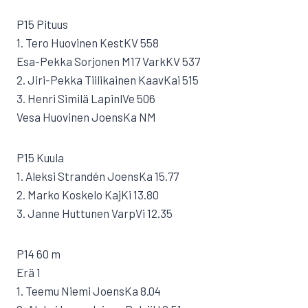
P15 Pituus
1. Tero Huovinen KestKV 558
Esa-Pekka Sorjonen M17 VarkKV 537
2. Jiri-Pekka Tiilikainen KaavKai 515
3. Henri Similä LapinlVe 506
Vesa Huovinen JoensKa NM
P15 Kuula
1. Aleksi Strandén JoensKa 15.77
2. Marko Koskelo KajKi 13.80
3. Janne Huttunen VarpVi 12.35
P14 60 m
Erä 1
1. Teemu Niemi JoensKa 8.04