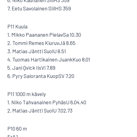
6. Niko Kauhanen SiilHS 359
7. Eetu Savolainen SiilHS 359
P11 Kuula
1. Mikko Paananen PielavSa 10.30
2. Tommi Remes KiuruvJä 8.65
3. Matias Jäntti SuolU 8.51
4. Tuomas Hartikainen JuankKuo 8.01
5. Jani Qvick IisVi 7.89
6. Pyry Saloranta KuopSV 7.20
P11 1000 m kävely
1. Niko Tahvanainen PyhäsU 6.04,40
2. Matias Jäntti SuolU 7.02,73
P10 60 m
Erä 1