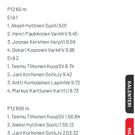
P12 60 m
Erä 1
1. Akseli Hytönen SuolU 9.01
2. Henri Paukkonen VarkKV 9.45
3. Joonas Kervinen VarpVi 9.59
4. Oskari Koponen VarkKV 9.96
Erä 2
1. Teemu Tiihonen KuopSV 8.74
2. Jani Korhonen SotkJy 9.42
3. Antti Komulainen LapinlVe 9.72
KALENTERI
4. Markus Karttunen KarttU 9.73
P12 600 m
1. Teemu Tiihonen KuopSV 1.50,84
2. Aleksi Hytönen SuolU 1.55,12
3. Jani Korhonen SotkJy 2.03,32