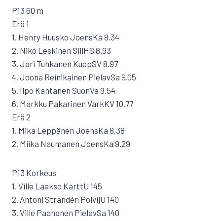
P13 60 m
Erä 1
1. Henry Huusko JoensKa 8.34
2. Niko Leskinen SiilHS 8.93
3. Jari Tuhkanen KuopSV 8.97
4. Joona Reinikainen PielavSa 9.05
5. Ilpo Kantanen SuonVa 9.54
6. Markku Pakarinen VarkKV 10.77
Erä 2
1. Mika Leppänen JoensKa 8.38
2. Miika Naumanen JoensKa 9.29
P13 Korkeus
1. Ville Laakso KarttU 145
2. Antoni Strandén PolvijU 140
3. Ville Paananen PielavSa 140