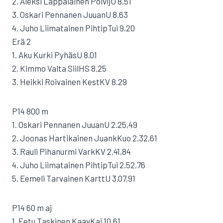
2. Aleksi Lappalainen PolvijU 8.51
3. Oskari Pennanen JuuanU 8.63
4. Juho Liimatainen PihtipTui 9.20
Erä 2
1. Aku Kurki PyhäsU 8.01
2. Kimmo Valta SiilHS 8.25
3. Heikki Roivainen KestKV 8.29
P14 800 m
1. Oskari Pennanen JuuanU 2.25,49
2. Joonas Hartikainen JuankKuo 2.32,61
3. Rauli Pihanurmi VarkKV 2.41,84
4. Juho Liimatainen PihtipTui 2.52,76
5. Eemeli Tarvainen KarttU 3.07,91
P14 60 m aj
1. Eetu Taskinen KaavKai 10.61