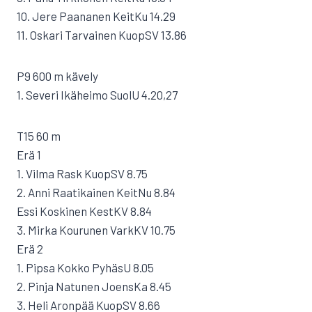
10. Jere Paananen KeitKu 14.29
11. Oskari Tarvainen KuopSV 13.86
P9 600 m kävely
1. Severi Ikäheimo SuolU 4.20,27
T15 60 m
Erä 1
1. Vilma Rask KuopSV 8.75
2. Anni Raatikainen KeitNu 8.84
Essi Koskinen KestKV 8.84
3. Mirka Kourunen VarkKV 10.75
Erä 2
1. Pipsa Kokko PyhäsU 8.05
2. Pinja Natunen JoensKa 8.45
3. Heli Aronpää KuopSV 8.66