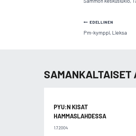
Sammon keskuslukio, Ta
ARTIKKELI
EDELLINEN
Pm-kymppi, Lieksa
SELAUS
SAMANKALTAISET 
PYU:N KISAT
HAMMASLAHDESSA
1.7.2004