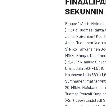
FINAALIPA
SEKUNNIN 
Pituus: 1) Arttu Halmela
(+1,6), 3) Tuomas Ranta A
Juuso Koivuniemi Kuortan
Aleksi Tuononen Kuortane
9) Niko Tahvanainen Joen
Mikko Kangas Kuortaneen
(+2,4), 13) Jaakko Sihv
Orimattila 590 (+1,5), 15
Kauhavan lukio 580 (+1,6)
Summanen Imatran yhteisk
20) Mikko Heiskanen Lapi
Tuomas Rouvali Kuopion 
(+2,1), Leevi Lindstedt 