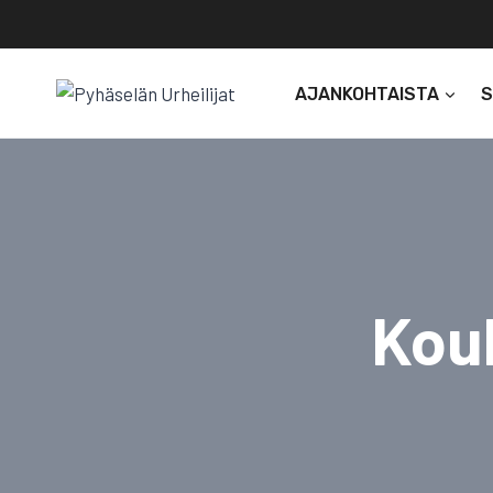
Siirry
sisältöön
AJANKOHTAISTA
Koul