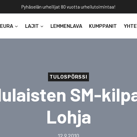
Pyhäselän urheilijat 80 vuotta urheilutoimintaa!
SEURA
LAJIT
LEMMENLAVA
KUMPPANIT
YHTE
TULOSPÖRSSI
ulaisten SM-kilpa
Lohja
12.9.2010