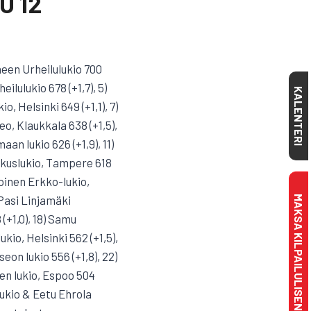
U 12
neen Urheilulukio 700
ilulukio 678 (+1,7), 5)
KALENTERI
, Helsinki 649 (+1,1), 7)
o, Klaukkala 638 (+1,5),
an lukio 626 (+1,9), 11)
skuslukio, Tampere 618
pinen Erkko-lukio,
 Pasi Linjamäki
MAKSA KILPAILULISENSSI
 (+1,0), 18) Samu
io, Helsinki 562 (+1,5),
eon lukio 556 (+1,8), 22)
en lukio, Espoo 504
lukio & Eetu Ehrola