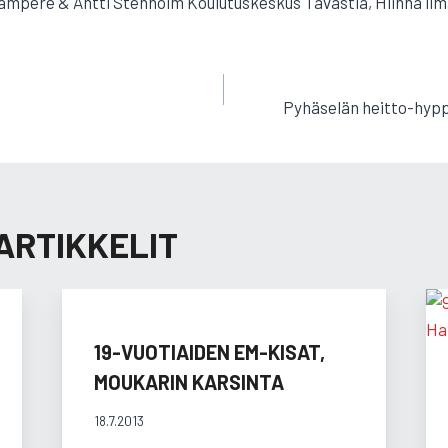
mpere & Antti Stenholm Koulutuskeskus Tavastia, Hlinna ilma
EN
Pyhäselän heitto-hyppy
ARTIKKELIT
19-VUOTIAIDEN EM-KISAT,
MOUKARIN KARSINTA
18.7.2013