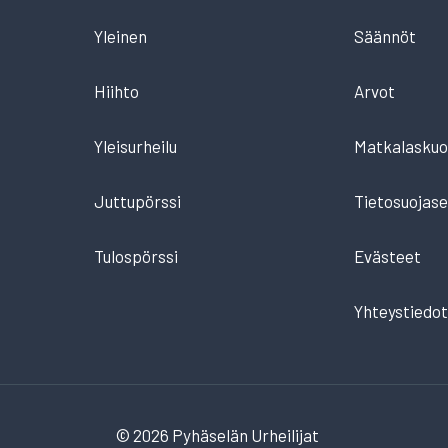
Yleinen
Säännöt
Hiihto
Arvot
Yleisurheilu
Matkalaskuo
Juttupörssi
Tietosuojase
Tulospörssi
Evästeet
Yhteystiedo
© 2026 Pyhäselän Urheilijat