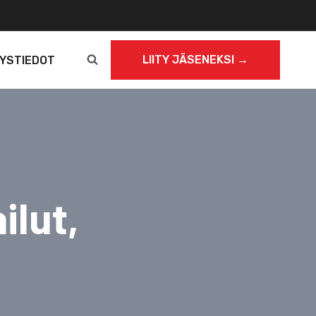
LIITY JÄSENEKSI →
YSTIEDOT
ilut,