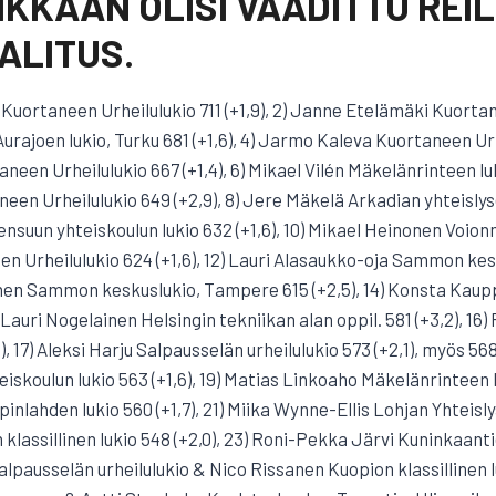
IKKAAN OLISI VAADITTU REIL
ALITUS.
 Kuortaneen Urheilulukio 711 (+1,9), 2) Janne Etelämäki Kuorta
urajoen lukio, Turku 681 (+1,6), 4) Jarmo Kaleva Kuortaneen Urhe
een Urheilulukio 667 (+1,4), 6) Mikael Vilén Mäkelänrinteen lukio
en Urheilulukio 649 (+2,9), 8) Jere Mäkelä Arkadian yhteislyse
suun yhteiskoulun lukio 632 (+1,6), 10) Mikael Heinonen Voionma
 Urheilulukio 624 (+1,6), 12) Lauri Alasaukko-oja Sammon ke
onen Sammon keskuslukio, Tampere 615 (+2,5), 14) Konsta Kaup
) Lauri Nogelainen Helsingin tekniikan alan oppil. 581 (+3,2), 16)
, 17) Aleksi Harju Salpausselän urheilulukio 573 (+2,1), myös 568
oulun lukio 563 (+1,6), 19) Matias Linkoaho Mäkelänrinteen luk
nlahden lukio 560 (+1,7), 21) Miika Wynne-Ellis Lohjan Yhteislys
klassillinen lukio 548 (+2,0), 23) Roni-Pekka Järvi Kuninkaanti
Salpausselän urheilulukio & Nico Rissanen Kuopion klassillinen 