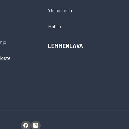
Yleisurheilu
Hiihto
hje
LEMMENLAVA
loste
t