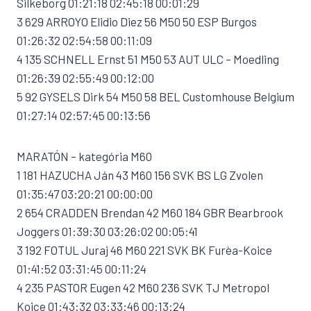
Silkeborg 01:21:18 02:45:18 00:01:29
3 629 ARROYO Elidio Diez 56 M50 50 ESP Burgos
01:26:32 02:54:58 00:11:09
4 135 SCHNELL Ernst 51 M50 53 AUT ULC – Moedling
01:26:39 02:55:49 00:12:00
5 92 GYSELS Dirk 54 M50 58 BEL Customhouse Belgium
01:27:14 02:57:45 00:13:56
MARATÓN – kategória M60
1 181 HAZUCHA Ján 43 M60 156 SVK BS LG Zvolen
01:35:47 03:20:21 00:00:00
2 654 CRADDEN Brendan 42 M60 184 GBR Bearbrook
Joggers 01:39:30 03:26:02 00:05:41
3 192 FOTUL Juraj 46 M60 221 SVK BK Furèa-Koice
01:41:52 03:31:45 00:11:24
4 235 PASTOR Eugen 42 M60 236 SVK TJ Metropol
Koice 01:43:32 03:33:46 00:13:24