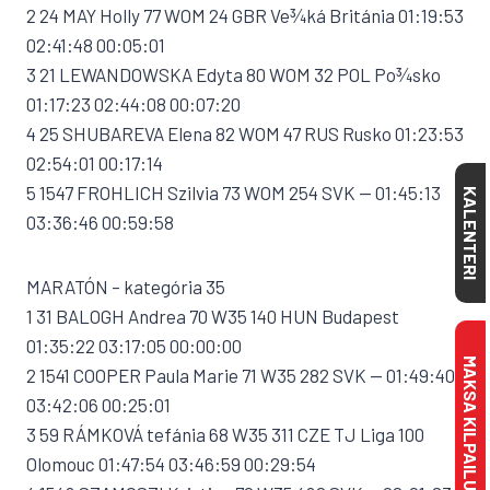
2 24 MAY Holly 77 WOM 24 GBR Ve¾ká Británia 01:19:53
02:41:48 00:05:01
3 21 LEWANDOWSKA Edyta 80 WOM 32 POL Po¾sko
01:17:23 02:44:08 00:07:20
4 25 SHUBAREVA Elena 82 WOM 47 RUS Rusko 01:23:53
02:54:01 00:17:14
5 1547 FROHLICH Szilvia 73 WOM 254 SVK — 01:45:13
KALENTERI
03:36:46 00:59:58
MARATÓN – kategória 35
1 31 BALOGH Andrea 70 W35 140 HUN Budapest
01:35:22 03:17:05 00:00:00
MAKSA KILPAILULISENSSI
2 1541 COOPER Paula Marie 71 W35 282 SVK — 01:49:40
03:42:06 00:25:01
3 59 RÁMKOVÁ tefánia 68 W35 311 CZE TJ Liga 100
Olomouc 01:47:54 03:46:59 00:29:54