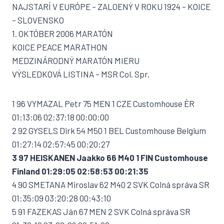
NAJSTARÍ V EURÓPE – ZALOENÝ V ROKU 1924 – KOICE
– SLOVENSKO
1. OKTÓBER 2006 MARATÓN
KOICE PEACE MARATHON
MEDZINÁRODNÝ MARATÓN MIERU
VÝSLEDKOVÁ LISTINA – MSR Col. Spr.
1 96 VYMAZAL Petr 75 MEN 1 CZE Customhouse ÈR
01:13:06 02:37:18 00:00:00
2 92 GYSELS Dirk 54 M50 1 BEL Customhouse Belgium
01:27:14 02:57:45 00:20:27
3 97 HEISKANEN Jaakko 66 M40 1 FIN Customhouse
Finland 01:29:05 02:58:53 00:21:35
4 90 SMETANA Miroslav 62 M40 2 SVK Colná správa SR
01:35:09 03:20:28 00:43:10
5 91 FAZEKAS Ján 67 MEN 2 SVK Colná správa SR