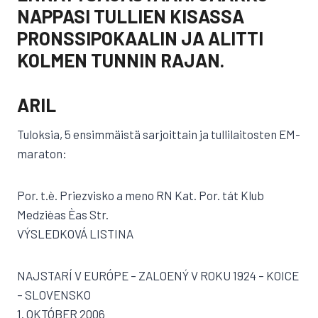
NAPPASI TULLIEN KISASSA
PRONSSIPOKAALIN JA ALITTI
KOLMEN TUNNIN RAJAN.
ARIL
Tuloksia, 5 ensimmäistä sarjoittain ja tullilaitosten EM-
maraton:
Por. t.è. Priezvisko a meno RN Kat. Por. tát Klub
Medzièas Èas Str.
VÝSLEDKOVÁ LISTINA
NAJSTARÍ V EURÓPE – ZALOENÝ V ROKU 1924 – KOICE
– SLOVENSKO
1. OKTÓBER 2006