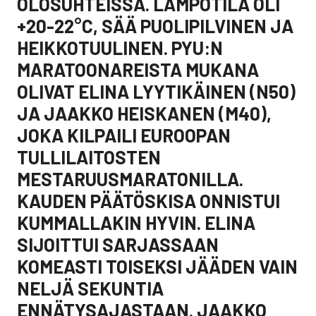
OLOSUHTEISSA. LÄMPÖTILA OLI
+20-22°C, SÄÄ PUOLIPILVINEN JA
HEIKKOTUULINEN. PYU:N
MARATOONAREISTA MUKANA
OLIVAT ELINA LYYTIKÄINEN (N50)
JA JAAKKO HEISKANEN (M40),
JOKA KILPAILI EUROOPAN
TULLILAITOSTEN
MESTARUUSMARATONILLA.
KAUDEN PÄÄTÖSKISA ONNISTUI
KUMMALLAKIN HYVIN. ELINA
SIJOITTUI SARJASSAAN
KOMEASTI TOISEKSI JÄÄDEN VAIN
NELJÄ SEKUNTIA
ENNÄTYSAJASTAAN. JAAKKO