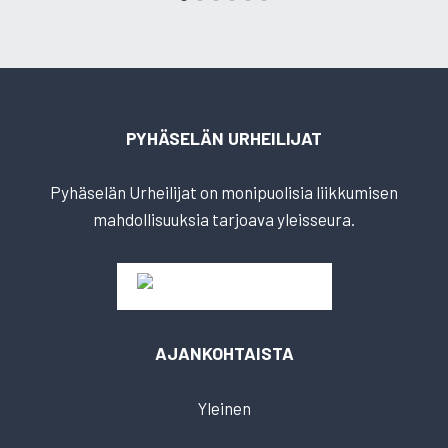
PYHÄSELÄN URHEILIJAT
Pyhäselän Urheilijat on monipuolisia liikkumisen
mahdollisuuksia tarjoava yleisseura.
AJANKOHTAISTA
Yleinen