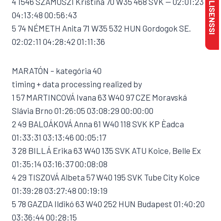
4 1546 SZAMOSZI Kristina 70 W35 468 SVK — 02:01:23
04:13:48 00:56:43
5 74 NÉMETH Anita 71 W35 532 HUN Gordogok SE.
02:02:11 04:28:42 01:11:36
MARATÓN – kategória 40
timing + data processing realized by
1 57 MARTINCOVÁ Ivana 63 W40 97 CZE Moravská
Slávia Brno 01:26:05 03:08:29 00:00:00
2 49 BALOÁKOVÁ Anna 61 W40 118 SVK KP Èadca
01:33:31 03:13:46 00:05:17
3 28 BILLÁ Erika 63 W40 135 SVK ATU Koice, Belle Ex
01:35:14 03:16:37 00:08:08
4 29 TISZOVÁ Albeta 57 W40 195 SVK Tube City Koice
01:39:28 03:27:48 00:19:19
5 78 GAZDA Ildikó 63 W40 252 HUN Budapest 01:40:20
03:36:44 00:28:15