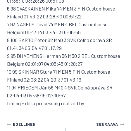
01:38:10 03:28:26 00:51:08
6 98 OVASKAINEN Mika 74 MEN 3 FIN Customhouse
Finland 01:43:22 03:28:40 00:51:22
7 93 NAGELS David 74 MEN 4 BEL Customhouse
Belgium 01:47:14 03:44:13 01:06:55
8 100 BARTO Peter 62 M40 3 SVK Colná správa SR
01:41:34 03:54:47 01:17:29
9 95 DHAEMENS Herman 56 M50 2 BEL Customhouse
Belgium 02:01:07 04:05:45 01:28:27
10 99 SKINNAR Sture 71 MEN 5 FIN Customhouse
Finland 02:03:22 04:20:37 01:43:19
11 94 PRIEGEM Ján 66 M40 4 SVK Colná správa SR
02:04:03 04:38:15 02:00:57
timing + data processing realized by
ARTIKKELIEN
EDELLINEN
SEURAAVA