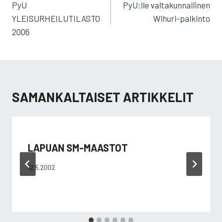
SELAUS
PyU
PyU:lle valtakunnallinen
YLEISURHEILUTILASTO
Wihuri-palkinto
2006
SAMANKALTAISET ARTIKKELIT
LAPUAN SM-MAASTOT
12.5.2002