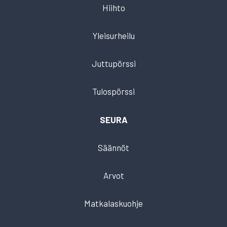
Hiihto
Yleisurheilu
Juttupörssi
Tulospörssi
SEURA
Säännöt
Arvot
Matkalaskuohje