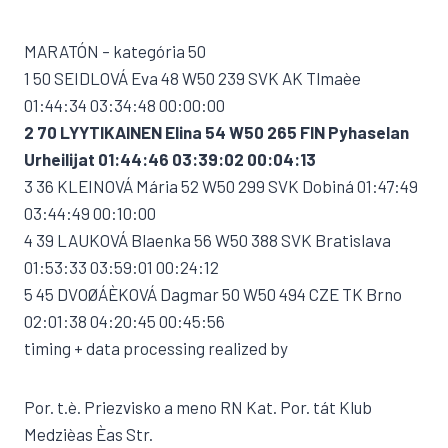
MARATÓN – kategória 50
1 50 SEIDLOVÁ Eva 48 W50 239 SVK AK Tlmaèe
01:44:34 03:34:48 00:00:00
2 70 LYYTIKAINEN Elina 54 W50 265 FIN Pyhaselan
Urheilijat 01:44:46 03:39:02 00:04:13
3 36 KLEINOVÁ Mária 52 W50 299 SVK Dobiná 01:47:49
03:44:49 00:10:00
4 39 LAUKOVÁ Blaenka 56 W50 388 SVK Bratislava
01:53:33 03:59:01 00:24:12
5 45 DVOØÁÈKOVÁ Dagmar 50 W50 494 CZE TK Brno
02:01:38 04:20:45 00:45:56
timing + data processing realized by
Por. t.è. Priezvisko a meno RN Kat. Por. tát Klub
Medzièas Èas Str.