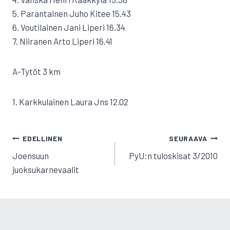
5. Parantainen Juho Kitee 15.43
6. Voutilainen Jani Liperi 16.34
7. Niiranen Arto Liperi 16.41
A-Tytöt 3 km
1. Karkkulainen Laura Jns 12.02
ARTIKKELIEN
EDELLINEN
SEURAAVA
SELAUS
Joensuun
PyU:n tuloskisat 3/2010
juoksukarnevaalit