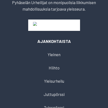
Pyhäselän Urheilijat on monipuolisia liikkumisen
mahdollisuuksia tarjoava yleisseura.
AJANKOHTAISTA
Yleinen
Hiihto
Yleisurheilu
Juttupörssi
Tulospörssi