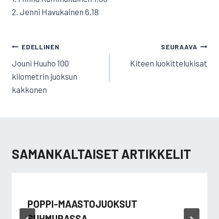
2. Jenni Havukainen 6,18
ARTIKKELIEN
EDELLINEN
SEURAAVA
SELAUS
Jouni Huuho 100
Kiteen luokittelukisat
kilometrin juoksun
kakkonen
SAMANKALTAISET ARTIKKELIT
POPPI-MAASTOJUOKSUT
SUHMURASSA