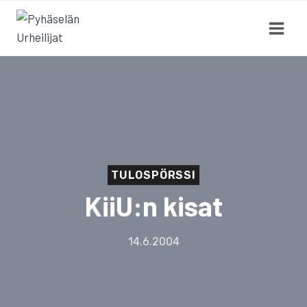
Siirry
sisältöön
TULOSPÖRSSI
KiiU:n kisat
14.6.2004