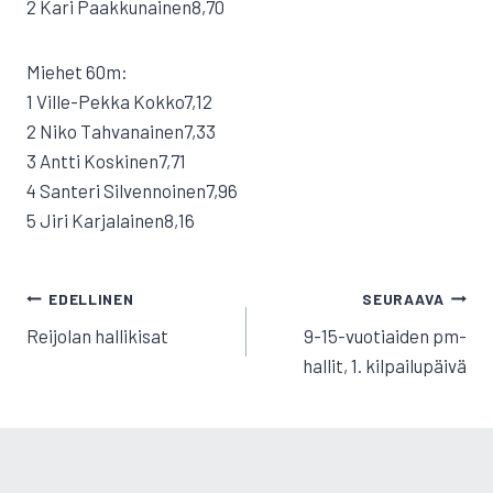
2 Kari Paakkunainen8,70
Miehet 60m:
1 Ville-Pekka Kokko7,12
2 Niko Tahvanainen7,33
3 Antti Koskinen7,71
4 Santeri Silvennoinen7,96
5 Jiri Karjalainen8,16
ARTIKKELIEN
EDELLINEN
SEURAAVA
SELAUS
Reijolan hallikisat
9-15-vuotiaiden pm-
hallit, 1. kilpailupäivä