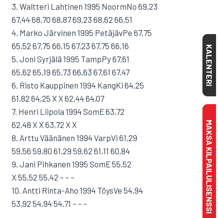
3. Waltteri Lahtinen 1995 NoormNo 69,23
67,44 68,70 68,87 69,23 68,62 66,51
4. Marko Järvinen 1995 PetäjävPe 67,75
65,52 67,75 66,15 67,23 67,75 66,16
KALENTERI
5. Joni Syrjälä 1995 TampPy 67,61
65,62 65,19 65,73 66,63 67,61 67,47
6. Risto Kauppinen 1994 KangKi 64,25
61,82 64,25 X X 62,44 64,07
7. Henri Liipola 1994 SomE 63,72
MAKSA KILPAILULISENSSI
62,48 X X 63,72 X X
8. Arttu Väänänen 1994 VarpVi 61,29
59,56 59,80 61,29 59,62 61,11 60,84
9. Jani Pihkanen 1995 SomE 55,52
X 55,52 55,42 – – –
10. Antti Rinta-Aho 1994 TöysVe 54,94
53,92 54,94 54,71 – – –