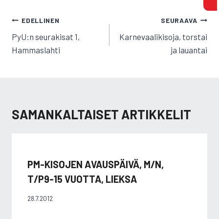
ARTIKKELIEN
EDELLINEN
SEURAAVA
SELAUS
PyU:n seurakisat 1,
Karnevaalikisoja, torstai
Hammaslahti
ja lauantai
SAMANKALTAISET ARTIKKELIT
PM-KISOJEN AVAUSPÄIVÄ, M/N,
T/P9-15 VUOTTA, LIEKSA
28.7.2012