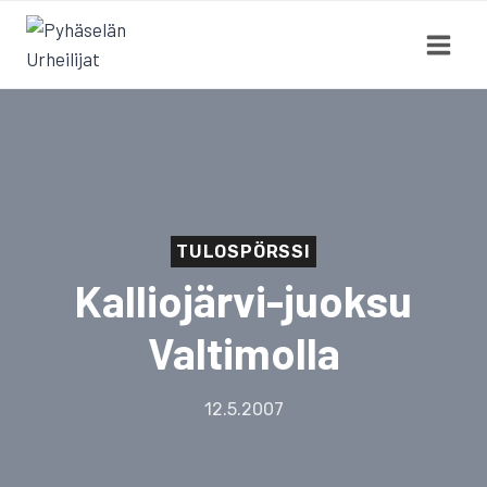
Siirry
sisältöön
TULOSPÖRSSI
Kalliojärvi-juoksu
Valtimolla
12.5.2007