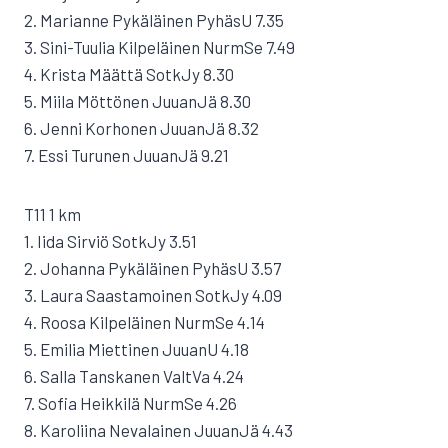
2. Marianne Pykäläinen PyhäsU 7.35
3. Sini-Tuulia Kilpeläinen NurmSe 7.49
4. Krista Määttä SotkJy 8.30
5. Miila Möttönen JuuanJä 8.30
6. Jenni Korhonen JuuanJä 8.32
7. Essi Turunen JuuanJä 9.21
T11 1 km
1. Iida Sirviö SotkJy 3.51
2. Johanna Pykäläinen PyhäsU 3.57
3. Laura Saastamoinen SotkJy 4.09
4. Roosa Kilpeläinen NurmSe 4.14
5. Emilia Miettinen JuuanU 4.18
6. Salla Tanskanen ValtVa 4.24
7. Sofia Heikkilä NurmSe 4.26
8. Karoliina Nevalainen JuuanJä 4.43