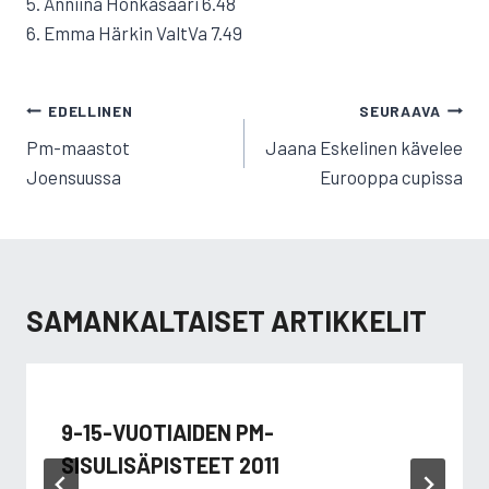
5. Anniina Honkasaari 6.48
6. Emma Härkin ValtVa 7.49
ARTIKKELIEN
EDELLINEN
SEURAAVA
SELAUS
Pm-maastot
Jaana Eskelinen kävelee
Joensuussa
Eurooppa cupissa
SAMANKALTAISET ARTIKKELIT
9-15-VUOTIAIDEN PM-
SISULISÄPISTEET 2011