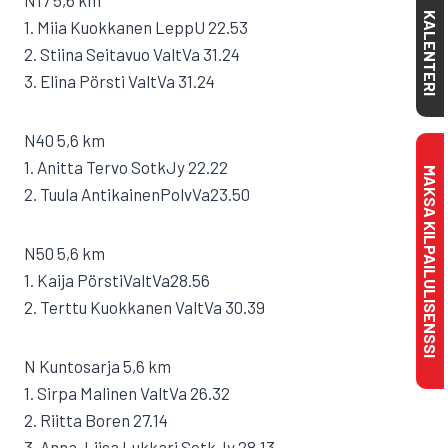
N17 5,6 km
KALENTERI
1. Miia Kuokkanen LeppU 22.53
2. Stiina Seitavuo ValtVa 31.24
3. Elina Pörsti ValtVa 31.24
N40 5,6 km
1. Anitta Tervo SotkJy 22.22
MAKSA KILPAILULISENSSI
2. Tuula AntikainenPolvVa23.50
N50 5,6 km
1. Kaija PörstiValtVa28.56
2. Terttu Kuokkanen ValtVa 30.39
N Kuntosarja 5,6 km
1. Sirpa Malinen ValtVa 26.32
2. Riitta Boren 27.14
3. Anna-Liisa Lukkari SotkJy 28.13