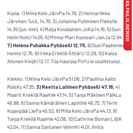
MAKSA KILPAILULISENSSI
Kuula: 1) Niina Kelo JärvPa 14,79, 2) Hennariikka
Järvinen TuUL 14,70, 3) Johanna Pulkkinen PieksVe
14,35 (jun. kkk), 4) Maija Kovalainen JoKa 14,16, 5) Suvi
Helin NokU 14,05, 6) Minna-Mari Kuossari JanJa 12,94,
7) Helena Puhakka PyhäselU 12,75,
8) Suvi Paakkinen
HeinIs 12,75, 9) Irkka Erkkilä ÄhtärU 12,29, 10) Kaisa
Ahonen KivijKi 12,17, Tiia Hautala PoYU ei osallistunut.
Kiekko: 1) Niina Kelo JärvPa 51,06, 2) Pauliina Aalto
RaisKu 47,35,
3) Reetta Laitinen PyhäselU 47,18,
4)
Maarit Krekilä RaahVe 47,14, 5) Tanja Mäkinen PälkLu
46,86, 6) Sanna Kämäräinen LapinlVe 46,73, 7) Terhi
Kujanpää LiePa 45,52, 8) Milla Kelo JärvPa 44,13, 9)
Tanja Krekilä RaahVe 42,08, 10) Cathrine Boman LiljIK
42,04, 11) Sanna Santanen VehmKi 41,01, Anita