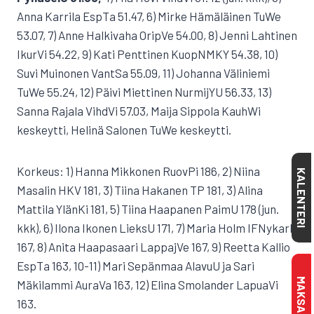
Anna Karrila EspTa 51.47, 6) Mirke Hämäläinen TuWe
53.07, 7) Anne Halkivaha OripVe 54.00, 8) Jenni Lahtinen
IkurVi 54.22, 9) Kati Penttinen KuopNMKY 54.38, 10)
Suvi Muinonen VantSa 55.09, 11) Johanna Väliniemi
TuWe 55.24, 12) Päivi Miettinen NurmijYU 56.33, 13)
Sanna Rajala VihdVi 57.03, Maija Sippola KauhWi
keskeytti, Helinä Salonen TuWe keskeytti.
Korkeus: 1) Hanna Mikkonen RuovPi 186, 2) Niina
KALENTERI
Masalin HKV 181, 3) Tiina Hakanen TP 181, 3) Alina
Mattila YlänKi 181, 5) Tiina Haapanen PaimU 178 (jun.
kkk), 6) Ilona Ikonen LieksU 171, 7) Maria Holm IFNykarl
167, 8) Anita Haapasaari LappajVe 167, 9) Reetta Kallio
EspTa 163, 10-11) Mari Sepänmaa AlavuU ja Sari
Mäkilammi AuraVa 163, 12) Elina Smolander LapuaVi
163.