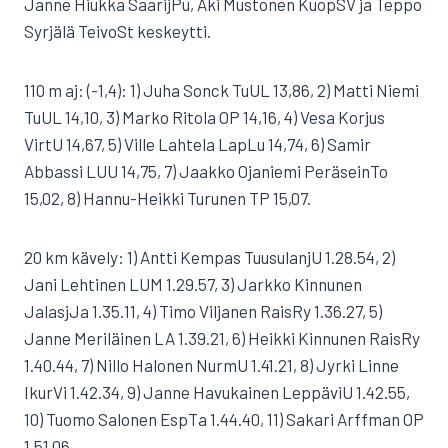
Janne Hiukka SaarijPu, Aki Mustonen KuopSV ja Teppo
Syrjälä TeivoSt keskeytti.
110 m aj: (-1,4): 1) Juha Sonck TuUL 13,86, 2) Matti Niemi
TuUL 14,10, 3) Marko Ritola OP 14,16, 4) Vesa Korjus
VirtU 14,67, 5) Ville Lahtela LapLu 14,74, 6) Samir
Abbassi LUU 14,75, 7) Jaakko Ojaniemi PeräseinTo
15,02, 8) Hannu-Heikki Turunen TP 15,07.
20 km kävely: 1) Antti Kempas TuusulanjU 1.28.54, 2)
Jani Lehtinen LUM 1.29.57, 3) Jarkko Kinnunen
JalasjJa 1.35.11, 4) Timo Viljanen RaisRy 1.36.27, 5)
Janne Meriläinen LA 1.39.21, 6) Heikki Kinnunen RaisRy
1.40.44, 7) Nillo Halonen NurmU 1.41.21, 8) Jyrki Linne
IkurVi 1.42.34, 9) Janne Havukainen LeppäviU 1.42.55,
10) Tuomo Salonen EspTa 1.44.40, 11) Sakari Arffman OP
1.51.06.