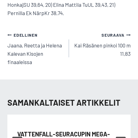
HonkajSU 39,64, 20) Elina Mattila TuUL 39,43, 21)
Pernilla Ek NärpKr 38,74.
ARTIKKELIEN
EDELLINEN
SEURAAVA
SELAUS
Jaana, Reetta ja Helena
Kai Räsänen pinkoi 100 m
Kalevan Kisojen
11,83
finaaleissa
SAMANKALTAISET ARTIKKELIT
VATTENFALL-SEURACUPIN MEGA-