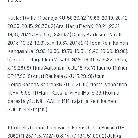
Kuula: 1) Ville Tiisanoja KU-58 20,42 (19,66, 20,19, 20,42,
20,05, 20,15, 20,35), 2) Arsi Harju PerhKi 20,21 (20,11,
19,87, 20,21, 19,53, x, 19,96), 3) Conny Karlsson PargIF
20,13 (19,32, 19,81, x, x, 19,37, 20,13), 4) Tepa Reinikainen
KangasnKa 19,98 (19,36, 19,78, 19,31, 19,40, 19,69, 19,98),
5) Robert Häggblom VasaIS 19,28 (18,61, x, 18,92, 18,53,
x, 19,28), 6) Timo Aaltonen TuUL 18,75, 7) Tuomo Tihinen
OP 17,90, 8) Antti Rauhala JKU 17,29, 9) Jouni
Helppikangas SaarenkNSU 16,21, 10) Martti Vanhanen
IitPy 15,99, 11) Harri Kuusijärvi PellPo 15,33. (Kolme
parasta ylittivät IAAF:n MM-rajan ja Reinikainen
SUL:n MM-rajan.)
10-ottelu, tilanne 1. päivän jälkeen: 1) Tatu Pussila OP
3862 (11,26/-1,6, 732/+0,3, 14,77, 184, 51,89), 2) Jukka