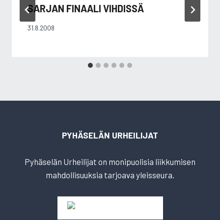
SARJAN FINAALI VIHDISSÄ
31.8.2008
PYHÄSELÄN URHEILIJAT
Pyhäselän Urheilijat on monipuolisia liikkumisen
mahdollisuuksia tarjoava yleisseura.