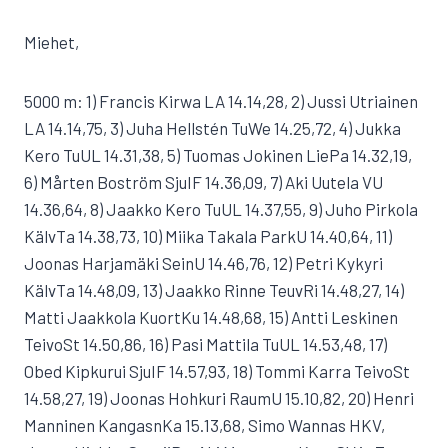
Miehet,
5000 m: 1) Francis Kirwa LA 14.14,28, 2) Jussi Utriainen
LA 14.14,75, 3) Juha Hellstén TuWe 14.25,72, 4) Jukka
Kero TuUL 14.31,38, 5) Tuomas Jokinen LiePa 14.32,19,
6) Mårten Boström SjuIF 14.36,09, 7) Aki Uutela VU
14.36,64, 8) Jaakko Kero TuUL 14.37,55, 9) Juho Pirkola
KälvTa 14.38,73, 10) Miika Takala ParkU 14.40,64, 11)
Joonas Harjamäki SeinU 14.46,76, 12) Petri Kykyri
KälvTa 14.48,09, 13) Jaakko Rinne TeuvRi 14.48,27, 14)
Matti Jaakkola KuortKu 14.48,68, 15) Antti Leskinen
TeivoSt 14.50,86, 16) Pasi Mattila TuUL 14.53,48, 17)
Obed Kipkurui SjuIF 14.57,93, 18) Tommi Karra TeivoSt
14.58,27, 19) Joonas Hohkuri RaumU 15.10,82, 20) Henri
Manninen KangasnKa 15.13,68, Simo Wannas HKV,