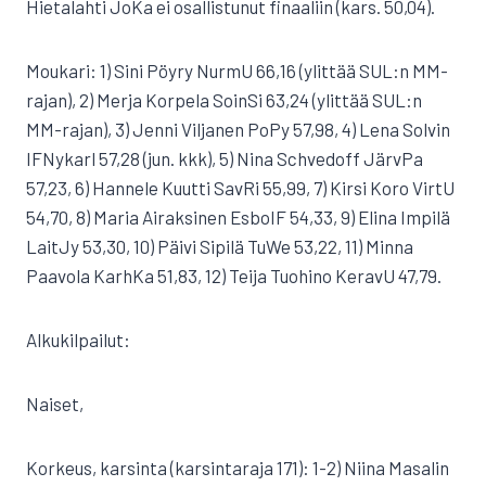
Hietalahti JoKa ei osallistunut finaaliin (kars. 50,04).
Moukari: 1) Sini Pöyry NurmU 66,16 (ylittää SUL:n MM-
rajan), 2) Merja Korpela SoinSi 63,24 (ylittää SUL:n
MM-rajan), 3) Jenni Viljanen PoPy 57,98, 4) Lena Solvin
IFNykarl 57,28 (jun. kkk), 5) Nina Schvedoff JärvPa
57,23, 6) Hannele Kuutti SavRi 55,99, 7) Kirsi Koro VirtU
54,70, 8) Maria Airaksinen EsboIF 54,33, 9) Elina Impilä
LaitJy 53,30, 10) Päivi Sipilä TuWe 53,22, 11) Minna
Paavola KarhKa 51,83, 12) Teija Tuohino KeravU 47,79.
Alkukilpailut:
Naiset,
Korkeus, karsinta (karsintaraja 171): 1-2) Niina Masalin