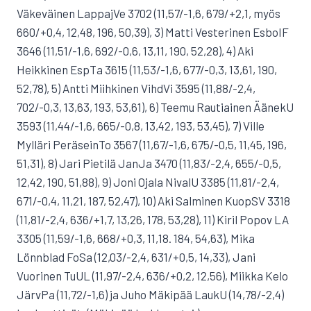
Väkeväinen LappajVe 3702 (11,57/-1,6, 679/+2,1, myös
660/+0,4, 12,48, 196, 50,39), 3) Matti Vesterinen EsboIF
3646 (11,51/-1,6, 692/-0,6, 13,11, 190, 52,28), 4) Aki
Heikkinen EspTa 3615 (11,53/-1,6, 677/-0,3, 13,61, 190,
52,78), 5) Antti Miihkinen VihdVi 3595 (11,88/-2,4,
702/-0,3, 13,63, 193, 53,61), 6) Teemu Rautiainen ÄänekU
3593 (11,44/-1,6, 665/-0,8, 13,42, 193, 53,45), 7) Ville
Mylläri PeräseinTo 3567 (11,67/-1,6, 675/-0,5, 11,45, 196,
51,31), 8) Jari Pietilä JanJa 3470 (11,83/-2,4, 655/-0,5,
12,42, 190, 51,88), 9) Joni Ojala NivalU 3385 (11,81/-2,4,
671/-0,4, 11,21, 187, 52,47), 10) Aki Salminen KuopSV 3318
(11,81/-2,4, 636/+1,7, 13,26, 178, 53,28), 11) Kiril Popov LA
3305 (11,59/-1,6, 668/+0,3, 11,18. 184, 54,63), Mika
Lönnblad FoSa (12,03/-2,4, 631/+0,5, 14,33), Jani
Vuorinen TuUL (11,97/-2,4, 636/+0,2, 12,56), Miikka Kelo
JärvPa (11,72/-1,6) ja Juho Mäkipää LaukU (14,78/-2,4)