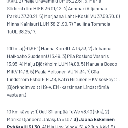
(kkk), 2) Maija Oravamäki OP 35.22,61, 3) Maria
Söderström HIFK 36.01,42, 4) Annmari Viljanmaa
ParkU 37.30,21, 5) Marjaana Lahti-Koski VU 37.58,70, 6)
Minna Kainlauri LUM 38.21,99, 7) Pauliina Tommola
TuUL 38.25,17.
100 m aj (-0,9): 1) Hanna Korell LA 13,33, 2) Johanna
Halkoaho SuodennU 13,49, 3) Piia Roslund VasarIs
13,95, 4) Maiju Björkholm LUM 14,08, 5) Manuela Bosco
MiKV 14,16, 6) Paula Peltonen VU 14,34, 7) Giia
Lindström EsboIF 14,38, Katri Hiltunen HKV keskeytti.
(Björkholm voitti 19-v. EM-karsinnan Lindströmiä
vastaan.)
10 km kävely: 1) Outi Sillanpää TuWe 48.40 (kkk), 2)
Marika Ojanperä JalasjJa 51.07,
3) Jaana Eskelinen
PyhäselU 51.30,
4) Mia Hovi VihdVi 51.42 (jun. kkk), 5)