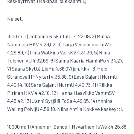
keskeyttivät. (Mäkipää loukkaantui.)
Naiset,
1500 m: 1) Johanna Risku TuUL 4.22,09, 2) Minna
Nummela HKV 4.29,02, 3) Tarja Vesaluoma TuWe
4.29,89, 4) Irina Watkins VarkKV 4.31,36, 5) Riina
Tolonen VU 4.32,69, 6) Sanna Kaaria HaminPo 4.34,27,
7) Saara Skyttä LiePa 4.36,07 (jun. kkk), 8) Heidi
Strandvall IFNykarl 4.36,88, 9) Eeva Sajanti NurmU
4.40,14, 10) Sara Sajanti NurmU 4.40,73, 11) Riikka
Pirinen HKV 4.42,18, 12) Hanna Haavikko VammSV
4.45,42, 13) Janni Syrjälä FoSa 4.49,05, 14) Annina
Walling PolvijU 4.58,10, Niina Antila KokkVe keskeytti.
10000 m: 1) Annemari Sandell-Hyvärinen TuWe 34.26,36