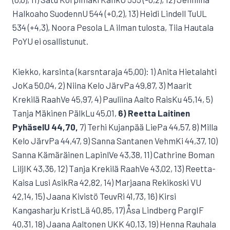
Halkoaho SuodennU 544 (+0,2), 13) Heidi Lindell TuUL
534 (+4,3), Noora Pesola LA ilman tulosta, Tiia Hautala
PoYU ei osallistunut.
Kiekko, karsinta (karsntaraja 45,00): 1) Anita Hietalahti
JoKa 50,04, 2) Niina Kelo JärvPa 49,87, 3) Maarit
Krekilä RaahVe 45,97, 4) Pauliina Aalto RaisKu 45,14, 5)
Tanja Mäkinen PälkLu 45,01,
6) Reetta Laitinen
PyhäselU 44,70,
7) Terhi Kujanpää LiePa 44,57, 8) Milla
Kelo JärvPa 44,47, 9) Sanna Santanen VehmKi 44,37, 10)
Sanna Kämäräinen LapinlVe 43,38, 11) Cathrine Boman
LiljIK 43,36, 12) Tanja Krekilä RaahVe 43,02, 13) Reetta-
Kaisa Lusi AsikRa 42,82, 14) Marjaana Rekikoski VU
42,14, 15) Jaana Kivistö TeuvRi 41,73, 16) Kirsi
Kangasharju KristLä 40,85, 17) Åsa Lindberg PargIF
40,31, 18) Jaana Aaltonen UKK 40,13, 19) Henna Rauhala