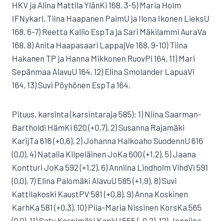
HKV ja Alina Mattila YlänKi 168, 3-5) Maria Holm
IFNykarl, Tiina Haapanen PaimU ja Ilona Ikonen LieksU
168, 6-7) Reetta Kallio EspTa ja Sari Mäkilammi AuraVa
168, 8) Anita Haapasaari LappajVe 168, 9-10) Tiina
Hakanen TP ja Hanna Mikkonen RuovPi 164, 11) Mari
Sepänmaa AlavuU 164, 12) Elina Smolander LapuaVi
164, 13) Suvi Pöyhönen EspTa 164.
Pituus, karsinta (karsintaraja 585): 1) Niina Saarman-
Bartholdi HämKi 620 (+0,7), 2) Susanna Rajamäki
KarijTa 616 (+0,6), 2) Johanna Halkoaho SuodennU 616
(0,0), 4) Natalia Kilpeläinen JoKa 600 (+1,2), 5) Jaana
Kontturi JoKa 592 (+1,2), 6) Anniina Lindholm VihdVi 591
(0,0), 7) Elina Palomäki AlavuU 585 (+1,9), 8) Suvi
Kattilakoski KaustPV 581 (+0,8), 9) Anna Koskinen
KarhKa 581 (+0,3), 10) Piia-Maria Nissinen KorsKa 565
(0,0), 11) Satu Korpimäki KankU 555 (-0,2), 12) Jenniina