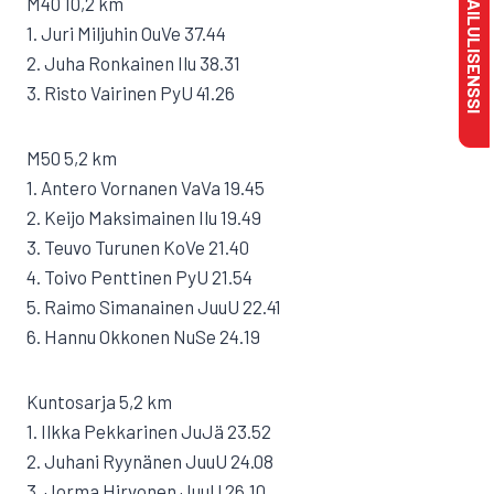
MAKSA KILPAILULISENSSI
M40 10,2 km
1. Juri Miljuhin OuVe 37.44
2. Juha Ronkainen Ilu 38.31
3. Risto Vairinen PyU 41.26
M50 5,2 km
1. Antero Vornanen VaVa 19.45
2. Keijo Maksimainen Ilu 19.49
3. Teuvo Turunen KoVe 21.40
4. Toivo Penttinen PyU 21.54
5. Raimo Simanainen JuuU 22.41
6. Hannu Okkonen NuSe 24.19
Kuntosarja 5,2 km
1. Ilkka Pekkarinen JuJä 23.52
2. Juhani Ryynänen JuuU 24.08
3. Jorma Hirvonen JuuU 26.10