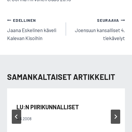
ARTIKKELIEN
EDELLINEN
SEURAAVA
SELAUS
Jaana Eskelinen käveli
Joensuun kansalliset 4.
Kalevan Kisoihin
tiekävelyt
SAMANKALTAISET ARTIKKELIT
LU:N PIIRIKUNNALLISET
4.6.2008