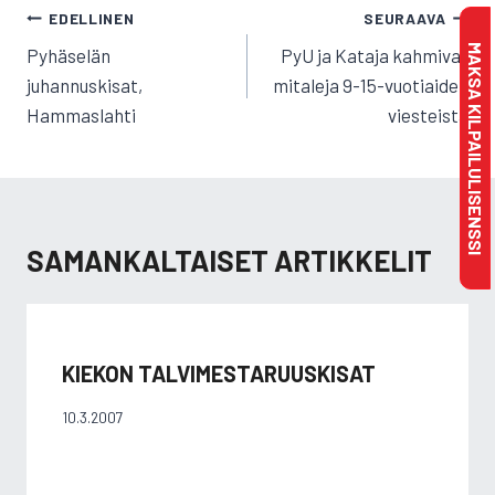
ARTIKKELIEN
EDELLINEN
SEURAAVA
SELAUS
MAKSA KILPAILULISENSSI
Pyhäselän
PyU ja Kataja kahmivat
juhannuskisat,
mitaleja 9-15-vuotiaiden
Hammaslahti
viesteistä
SAMANKALTAISET ARTIKKELIT
KIEKON TALVIMESTARUUSKISAT
10.3.2007