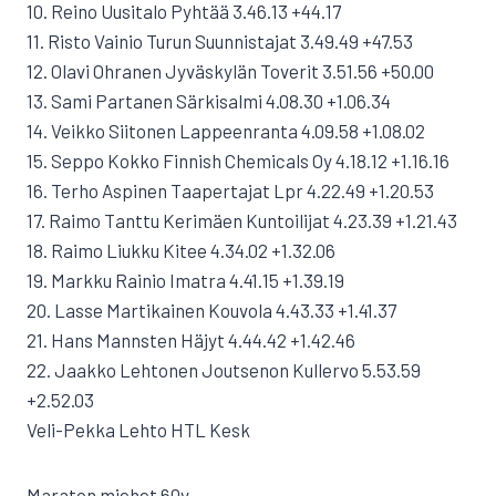
10. Reino Uusitalo Pyhtää 3.46.13 +44.17
11. Risto Vainio Turun Suunnistajat 3.49.49 +47.53
12. Olavi Ohranen Jyväskylän Toverit 3.51.56 +50.00
13. Sami Partanen Särkisalmi 4.08.30 +1.06.34
14. Veikko Siitonen Lappeenranta 4.09.58 +1.08.02
15. Seppo Kokko Finnish Chemicals Oy 4.18.12 +1.16.16
16. Terho Aspinen Taapertajat Lpr 4.22.49 +1.20.53
17. Raimo Tanttu Kerimäen Kuntoilijat 4.23.39 +1.21.43
18. Raimo Liukku Kitee 4.34.02 +1.32.06
19. Markku Rainio Imatra 4.41.15 +1.39.19
20. Lasse Martikainen Kouvola 4.43.33 +1.41.37
21. Hans Mannsten Häjyt 4.44.42 +1.42.46
22. Jaakko Lehtonen Joutsenon Kullervo 5.53.59
+2.52.03
Veli-Pekka Lehto HTL Kesk
Maraton miehet 60v