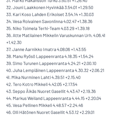
31. Marko Håkansson Turku 3.50.51 +1.26.40
32. Jouni Laakkonen Hyvinkää 3.54.01 +1.29.50
33. Kari Koso Lahden Erikoiset 3.54.14 +1.30.03
34. Vesa Roivainen Savonlinna 4.02.47 +1.38.36
35. Niko Toimela Terhi-Team 4.03.29 +1.39.18
36. Atte Matilainen Mikkelin Varuskunnan Urh. 4.06.41
+1.42.30
37. Janne Aarnikko Imatra 4.08.06 +1.43.55
38. Manu Ryösö Lappeenranta 4.18.35 +1.54.24
39. Simo Turunen Lappeenranta 4.24.21 +2.00.10
40. Juha Lempiäinen Lappeenranta 4.30.32 +2.06.21
41. Mika Nurminen Lahti 4.39.51 +2.15.40
42. Tero Kotro Mikkeli 4.42.05 +2.17.54
43. Seppo Äikäs Nuoret Gasellit 4.43.47 +2.19.36
44. Markus Weiland Lappeenranta 4.44.15 +2.20.04
45. Vesa Pellinen Mikkeli 4.48.57 +2.24.46
46. Olli Hätönen Nuoret Gasellit 4.53.12 +2.29.01