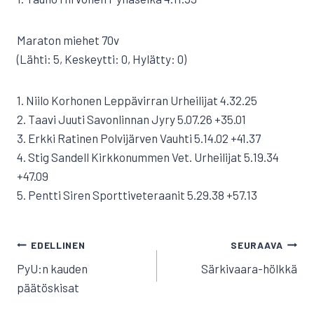
Maraton miehet 70v
(Lähti: 5, Keskeytti: 0, Hylätty: 0)
1. Niilo Korhonen Leppävirran Urheilijat 4.32.25
2. Taavi Juuti Savonlinnan Jyry 5.07.26 +35.01
3. Erkki Ratinen Polvijärven Vauhti 5.14.02 +41.37
4. Stig Sandell Kirkkonummen Vet. Urheilijat 5.19.34
+47.09
5. Pentti Siren Sporttiveteraanit 5.29.38 +57.13
ARTIKKELIEN
EDELLINEN
SEURAAVA
SELAUS
PyU:n kauden
Särkivaara-hölkkä
päätöskisat