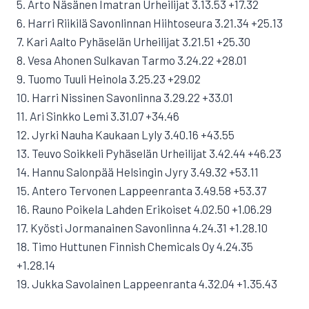
5. Arto Näsänen Imatran Urheilijat 3.13.53 +17.32
6. Harri Riikilä Savonlinnan Hiihtoseura 3.21.34 +25.13
7. Kari Aalto Pyhäselän Urheilijat 3.21.51 +25.30
8. Vesa Ahonen Sulkavan Tarmo 3.24.22 +28.01
9. Tuomo Tuuli Heinola 3.25.23 +29.02
10. Harri Nissinen Savonlinna 3.29.22 +33.01
11. Ari Sinkko Lemi 3.31.07 +34.46
12. Jyrki Nauha Kaukaan Lyly 3.40.16 +43.55
13. Teuvo Soikkeli Pyhäselän Urheilijat 3.42.44 +46.23
14. Hannu Salonpää Helsingin Jyry 3.49.32 +53.11
15. Antero Tervonen Lappeenranta 3.49.58 +53.37
16. Rauno Poikela Lahden Erikoiset 4.02.50 +1.06.29
17. Kyösti Jormanainen Savonlinna 4.24.31 +1.28.10
18. Timo Huttunen Finnish Chemicals Oy 4.24.35
+1.28.14
19. Jukka Savolainen Lappeenranta 4.32.04 +1.35.43