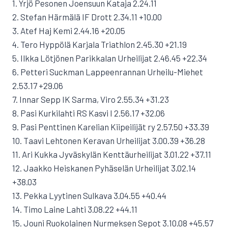
1. Yrjö Pesonen Joensuun Kataja 2.24.11
2. Stefan Härmälä IF Drott 2.34.11 +10.00
3. Atef Haj Kemi 2.44.16 +20.05
4. Tero Hyppölä Karjala Triathlon 2.45.30 +21.19
5. Ilkka Lötjönen Parikkalan Urheilijat 2.46.45 +22.34
6. Petteri Suckman Lappeenrannan Urheilu-Miehet
2.53.17 +29.06
7. Innar Sepp IK Sarma, Viro 2.55.34 +31.23
8. Pasi Kurkilahti RS Kasvi I 2.56.17 +32.06
9. Pasi Penttinen Karelian Kiipeilijät ry 2.57.50 +33.39
10. Taavi Lehtonen Keravan Urheilijat 3.00.39 +36.28
11. Ari Kukka Jyväskylän Kenttäurheilijat 3.01.22 +37.11
12. Jaakko Heiskanen Pyhäselän Urheilijat 3.02.14
+38.03
13. Pekka Lyytinen Sulkava 3.04.55 +40.44
14. Timo Laine Lahti 3.08.22 +44.11
15. Jouni Ruokolainen Nurmeksen Sepot 3.10.08 +45.57