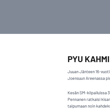
PYU KAHMI
Juuan Jänteen 16-vuotia
Joensuun Areenassa pide
Kesän SM-kilpailuissa 
Pennanen ratkaisi kisan
taipumaan noin kahdeksa