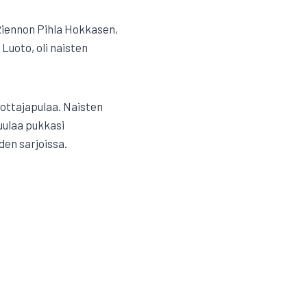
 Riennon Pihla Hokkasen,
 Luoto, oli naisten
anottajapulaa. Naisten
kuulaa pukkasi
den sarjoissa.