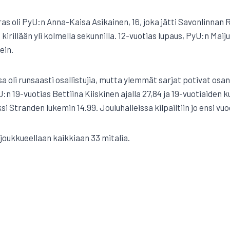
as oli PyU:n Anna-Kaisa Asikainen, 16, joka jätti Savonlinnan
kirillään yli kolmella sekunnilla. 12-vuotias lupaus, PyU:n Maiju
ein.
sa oli runsaasti osallistujia, mutta ylemmät sarjat potivat os
:n 19-vuotias Bettiina Kiiskinen ajalla 27,84 ja 19-vuotiaiden 
i Stranden lukemin 14.99. Jouluhalleissa kilpailtiin jo ensi vuo
 joukkueellaan kaikkiaan 33 mitalia.