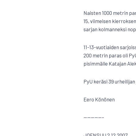
Naisten 1000 metrin par
15, viimeisen kierroksen 
sarjan kolmanneksi nop
11-13-vuotiaiden sarjois
200 metrin paras oli PyU
pisimmälle Katajan Aleks
PyU keräsi 39 urheilijan
Eero Könönen
—————–
JOENSUU 2.12.2007