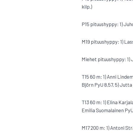
kilp.)
P15 pituushyppy: 1) Juh
M19 pituushyppy: 1) Las
Miehet pituushyppy: 1)
T15 60 m: 1) Anni Lindem
Björn PyU 8,57, 5) Jutt
T13 60 m: 1) Elina Karja
Emilia Suomalainen PyU 9
M17 200 m: 1) Antoni S