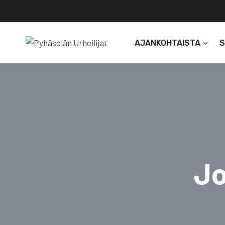
Siirry
sisältöön
AJANKOHTAISTA
Jo