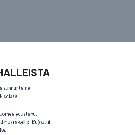
HALLEISTA
ia sunnuntaina
kisoissa.
 Suomea edustanut
Mustakallio, 19, joutui
la.