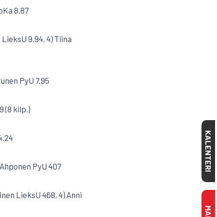
JoKa 8.87
LieksU 9.94, 4) Tiina
ttunen PyU 7.95
 (8 kilp.)
KALENTERI
4.24
te Ahponen PyU 407
inen LieksU 468, 4) Anni