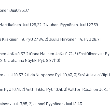
konen JuuU 26,07
 Martikainen JuuU 25,22, 2) Juhani Ryynänen JuuU 27,39
 Kiiskinen, 19, PyU 27,84, 2) Juulia Hirvonen, 14, PyU 28,71
nen JoKa 9,37, 2) Oona Malinen JoKa 9,74, 3) Essi Ollonqvist PyU
, 5) Johanna Näykki PyU 9,97 (10)
en JuuU 10,37, 2) Iida Nupponen PyU 10,43, 3) Suvi Aulavuo ViipU 1
n PyU 10,41, 2) Antti Tikka PyU 10,41, 3) Valtteri Räsänen JoKa 10
ainen JuuU 7,85, 2) Juhani Ryynänen JuuU 8,43