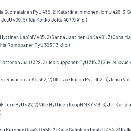
lia Suomalainen PyU 436, 2) Katariina Immonen IlomU 426, 3) 
 JuuU 409, 5) Iida Kokko JoKa 407 (9 kilp.)
a Hyttinen LapinlV 405, 2) Sanna Jaatinen JoKa 401, 3) Oona Ma
Pihla Romppanen PyU 363 (13 kilp.)
 Plattonen JuuU 329, 2) Iida Nupponen PyU 315, 3) Suvi Aulavuo Vi
teri Räsänen JoKa 362, 2) Olli Laukkanen PyU 352, 3) Juuso 
ik Torn PyU 427, 2) Ville Hyttinen KuopNMKY 416, 3) Jiri Karjal
)
mu Keronen OravisU 458, 2) Kalle Salminen ImatrU 454, 3) Kall