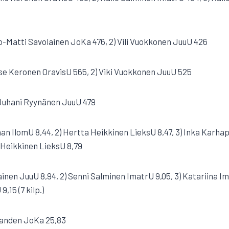
o-Matti Savolainen JoKa 476, 2) Vili Vuokkonen JuuU 426
se Keronen OravisU 565, 2) Viki Vuokkonen JuuU 525
 Juhani Ryynänen JuuU 479
an IlomU 8,44, 2) Hertta Heikkinen LieksU 8,47, 3) Inka Karhap
a Heikkinen LieksU 8,79
lainen JuuU 8,94, 2) Senni Salminen ImatrU 9,05, 3) Katariina 
,15 (7 kilp.)
tranden JoKa 25,83