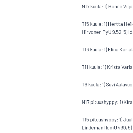
N17 kuula: 1) Hanne Vilj
T15 kuula: 1) Hertta Hei
Hirvonen PyU 9.52, 5) I
T13 kuula: 1) Elina Karj
T11 kuula: 1) Krista Vari
T9 kuula: 1) Suvi Aulavu
N17 pituushyppy: 1) Kir
T15 pituushyppy: 1) Juul
Lindeman IlomU 439, 5) 