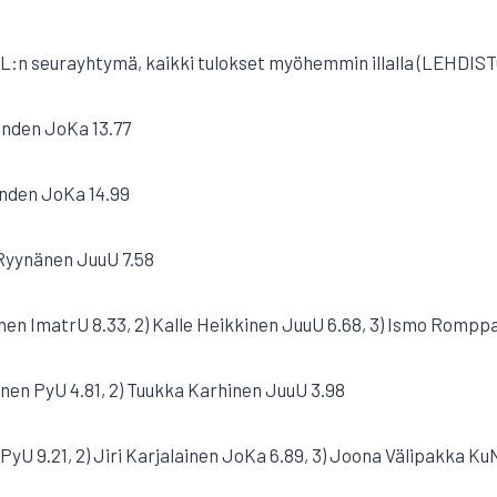
. TUL:n seurayhtymä, kaikki tulokset myöhemmin illalla (LEHDI
randen JoKa 13.77
randen JoKa 14.99
 Ryynänen JuuU 7.58
minen ImatrU 8.33, 2) Kalle Heikkinen JuuU 6.68, 3) Ismo Romp
onen PyU 4.81, 2) Tuukka Karhinen JuuU 3.98
n PyU 9.21, 2) Jiri Karjalainen JoKa 6.89, 3) Joona Välipakka 