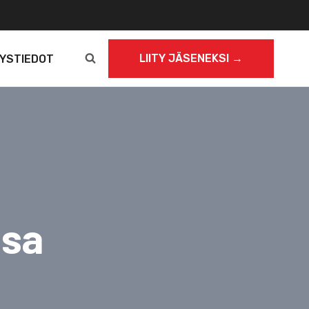
LIITY JÄSENEKSI →
YSTIEDOT
ssa