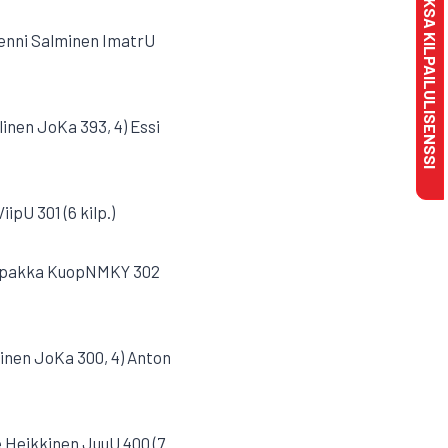
MAKSA KILPAILULISENSSI
Senni Salminen ImatrU
linen JoKa 393, 4) Essi
ipU 301 (6 kilp.)
Välipakka KuopNMKY 302
ainen JoKa 300, 4) Anton
e Heikkinen JuuU 400 (7