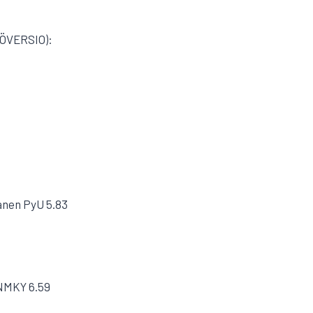
STÖVERSIO):
panen PyU 5.83
KuNMKY 6.59