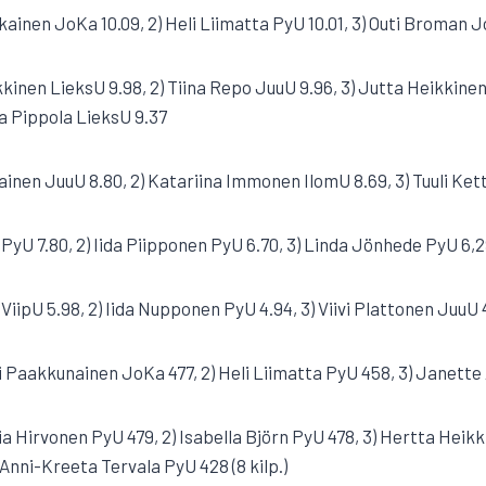
akainen JoKa 10.09, 2) Heli Liimatta PyU 10.01, 3) Outi Broman 
kkinen LieksU 9.98, 2) Tiina Repo JuuU 9.96, 3) Jutta Heikkinen 
da Pippola LieksU 9.37
alainen JuuU 8.80, 2) Katariina Immonen IlomU 8.69, 3) Tuuli Ke
s PyU 7.80, 2) Iida Piipponen PyU 6.70, 3) Linda Jönhede PyU 6,29
o ViipU 5.98, 2) Iida Nupponen PyU 4.94, 3) Viivi Plattonen JuuU 
si Paakkunainen JoKa 477, 2) Heli Liimatta PyU 458, 3) Janet
ia Hirvonen PyU 479, 2) Isabella Björn PyU 478, 3) Hertta Heikk
Anni-Kreeta Tervala PyU 428 (8 kilp.)