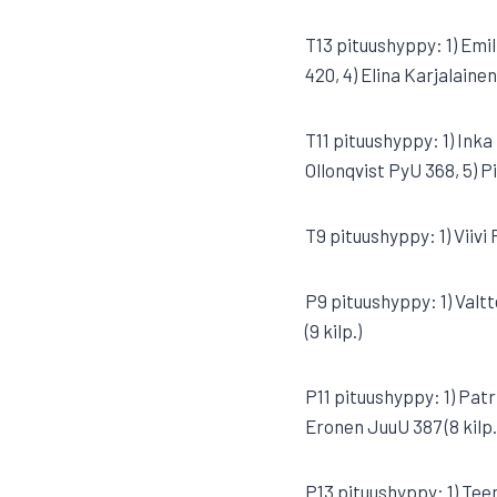
T13 pituushyppy: 1) Emi
420, 4) Elina Karjalainen
T11 pituushyppy: 1) Ink
Ollonqvist PyU 368, 5) 
T9 pituushyppy: 1) Viivi
P9 pituushyppy: 1) Valt
(9 kilp.)
P11 pituushyppy: 1) Patr
Eronen JuuU 387 (8 kilp.
P13 pituushyppy: 1) Tee