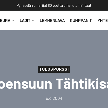
Pyhäselän urheilijat 80 vuotta urheilutoimintaa!
SEURA
LAJIT
LEMMENLAVA
KUMPPANIT
YHTE
TULOSPÖRSSI
oensuun Tähtikis
6.6.2004