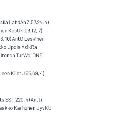
silä LahdAh 3.57,24, 4)
en KesU 4.06,12, 7)
3, 10) Antti Leskinen
ikko Upola AsikRa
Valtonen TurWei DNF.
unen KiihtU 55,69, 4)
s EST 220, 4) Antti
) Jaakko Karhunen JyvKU