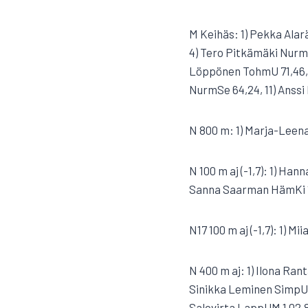
M Keihäs: 1) Pekka Alar
4) Tero Pitkämäki NurmU
Löppönen TohmU 71,46, 8
NurmSe 64,24, 11) Anssi
N 800 m: 1) Marja-Leena 
N 100 m aj (-1,7): 1) Han
Sanna Saarman HämKi 14
N17 100 m aj (-1,7): 1) M
N 400 m aj: 1) Ilona Ran
Sinikka Leminen SimpU 1.
Salovirta LappUM 1.02,