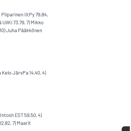
Piiparinen IitPy 79,84,
UllKi 73,79, 7) Mikko
, 10) Juha Pääkkönen
a Kelo JärvPa 14,40, 4)
Intosh EST 59,50, 4)
2,82, 7) Maarit