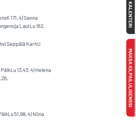
KALENTERI
ensK 171, 4) Sanna
angenoja LautLu 162,
Sohvi Seppälä KarhU
MAKSA KILPAILULISENSSI
 PälkLu 13,43, 4) Helena
,26,
älkLu 51,98, 4) Niina