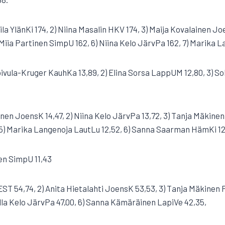
ila YlänKi 174, 2) Niina Masalin HKV 174, 3) Maija Kovalainen Jo
iia Partinen SimpU 162, 6) Niina Kelo JärvPa 162, 7) Marika L
Koivula-Kruger KauhKa 13,89, 2) Elina Sorsa LappUM 12,80, 3) 
inen JoensK 14,47, 2) Niina Kelo JärvPa 13,72, 3) Tanja Mäkinen
5) Marika Langenoja LautLu 12,52, 6) Sanna Saarman HämKi 12
nen SimpU 11,43
ST 54,74, 2) Anita Hietalahti JoensK 53,53, 3) Tanja Mäkinen P
illa Kelo JärvPa 47,00, 6) Sanna Kämäräinen LapiVe 42,35,