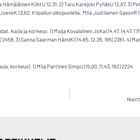
ora Hämäläinen KiihtU 12,31, 2) Taru Karejoki PyhäsU 12,97, 3) 
 JoensK 13,62, Kilpailun ulkopuolella: Miia Juutilainen SavonR 1
dat, kuula ja korkeus: 1) Maija Kovalainen JoKa (14,47, 14.47, 171
2) 2458, 3) Sanna Saarman HämlKi (14,65, 12.26, 165) 2361, 4) 
uula, korkeus): 1) Miia Partinen SimpU (15,00, 11.43, 162) 2224
EN
Nuort