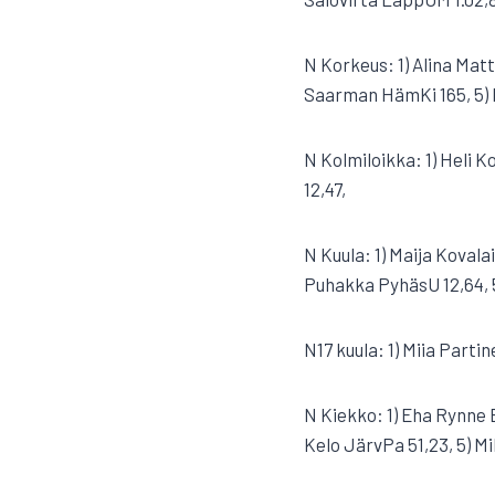
N Korkeus: 1) Alina Matt
Saarman HämKi 165, 5) M
N Kolmiloikka: 1) Heli 
12,47,
N Kuula: 1) Maija Kovala
Puhakka PyhäsU 12,64, 
N17 kuula: 1) Miia Parti
N Kiekko: 1) Eha Rynne E
Kelo JärvPa 51,23, 5) M