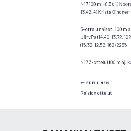
N17 100 m (-0,5): 1) No
13,42, 4) Krista Oinonen
3-ottelu naiset: 100 m ai
JärvPa (14,40, 13.72, 16
(15,32, 12.52, 162) 2255
N17 3-ottelu (100 m aj, k
ARTIKKELI
EDELLINEN
Raision ottelut
SELAUS