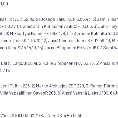
1,90.
kas PorvU 3.52,86, 2) Joseph Tanui KEN 3.55,43, 3) Sami Ylihär
4.00,37, 5) Konstantin Kutilainen AsikRa 4.00,66, 6) Juha Helyn
1, 8) Mikko Tyni HaminP 4.09,44, 9) Olli Keronen KuhmKu 4.10,0
Pesonen JoensK 4.10,70, 12) Jussi Oinonen JoensK 4.12,59, 13) M
ainen KuopSV 4.15,13, 15) Jarno Piipponen PolvU 4.16.07, Sami 
 Lattu LahdAh 50,41, 2) Kalle Simpanen HKV 52,73, 3) Anssi Tur
57,17.
ösen IFLänk 226, 2) Marko Aleksejev EST 220, 3) Rainer Piirimet
Ville Vepsäläinen SavonR 205, 6) Anssi Vänskä LieksU 190, 6
 Vänskä KitU 13,90, 2) Kai Niemi KorPo 13,49,