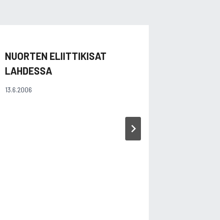
NUORTEN ELIITTIKISAT
LAHDESSA
13.6.2006
KIIHTE
KESÄKIS
KIIHTE
25.6.2021