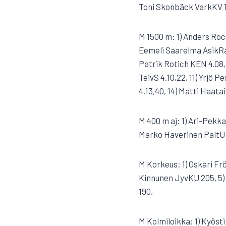
Toni Skonbäck VarkKV 1
M 1500 m: 1) Anders Roc
Eemeli Saarelma AsikRa 
Patrik Rotich KEN 4.08,8
TeivS 4.10,22, 11) Yrjö 
4.13,40, 14) Matti Haat
M 400 m aj: 1) Ari-Pekka
Marko Haverinen PaltU 
M Korkeus: 1) Oskari Fr
Kinnunen JyvKU 205, 5) 
190,
M Kolmiloikka: 1) Kyösti