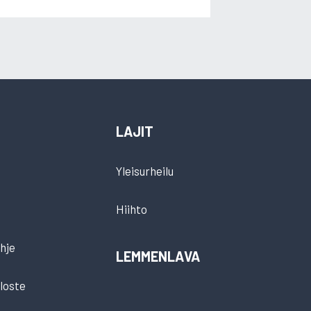
LAJIT
Yleisurheilu
Hiihto
hje
LEMMENLAVA
loste