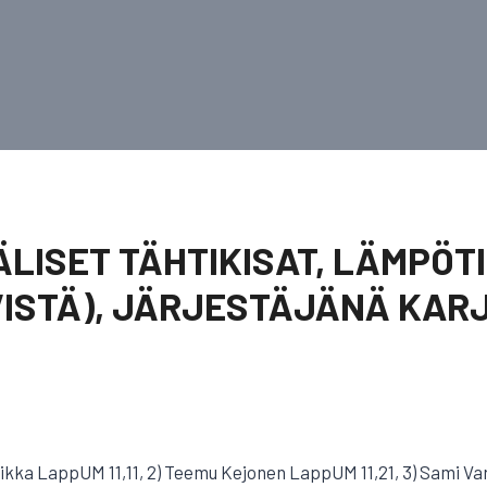
LISET TÄHTIKISAT, LÄMPÖTI
VISTÄ), JÄRJESTÄJÄNÄ KAR
Suikka LappUM 11,11, 2) Teemu Kejonen LappUM 11,21, 3) Sami Var