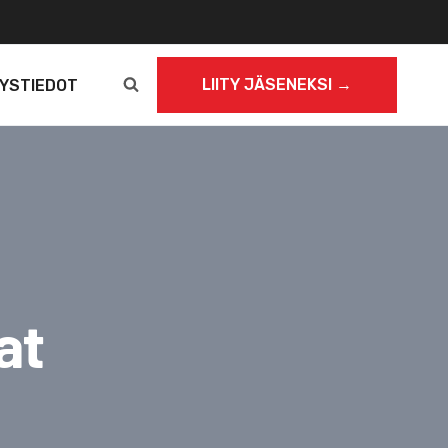
LIITY JÄSENEKSI →
YSTIEDOT
at