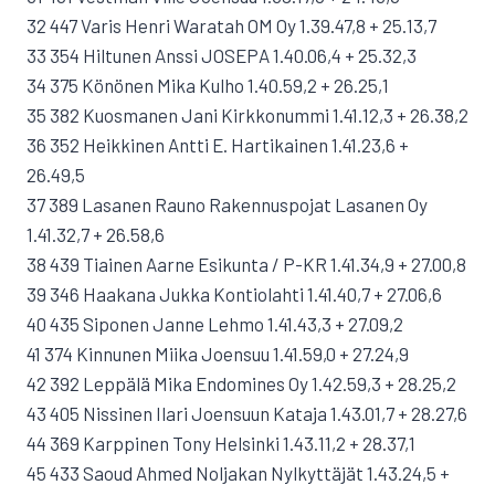
32 447 Varis Henri Waratah OM Oy 1.39.47,8 + 25.13,7
33 354 Hiltunen Anssi JOSEPA 1.40.06,4 + 25.32,3
34 375 Könönen Mika Kulho 1.40.59,2 + 26.25,1
35 382 Kuosmanen Jani Kirkkonummi 1.41.12,3 + 26.38,2
36 352 Heikkinen Antti E. Hartikainen 1.41.23,6 +
26.49,5
37 389 Lasanen Rauno Rakennuspojat Lasanen Oy
1.41.32,7 + 26.58,6
38 439 Tiainen Aarne Esikunta / P-KR 1.41.34,9 + 27.00,8
39 346 Haakana Jukka Kontiolahti 1.41.40,7 + 27.06,6
40 435 Siponen Janne Lehmo 1.41.43,3 + 27.09,2
41 374 Kinnunen Miika Joensuu 1.41.59,0 + 27.24,9
42 392 Leppälä Mika Endomines Oy 1.42.59,3 + 28.25,2
43 405 Nissinen Ilari Joensuun Kataja 1.43.01,7 + 28.27,6
44 369 Karppinen Tony Helsinki 1.43.11,2 + 28.37,1
45 433 Saoud Ahmed Noljakan Nylkyttäjät 1.43.24,5 +