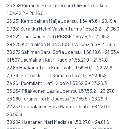
25 259 Piiroinen Heidi Intersport liikuntakeskus
1.54.42,2 + 20.16,0
26 231 Kemppainen Maija Joensuu 1.54.45,6 + 20.19,4
27 281 Surakka Helmi Vaivion Tarmo 1.55.32,2 + 21.06,0
28 222 Juurikainen Outi PKSSK 1.55.35,4 + 21.09,2
29 225 Karjalainen Minna JOSEPA 1.55.44,5 + 21.18,3
30 272 Sahlman Sara-Sofia Joensuu 1.56.19,6 + 21.53,4
31 597 Jauhiainen Katri Kuopio 1.56.21,0 + 21.54,8
32 85 Haakana Tarja Kontiolahti 1.56.50,1 + 22.23,9
33 710 Petroczki Lilla Romania 1.57.41,4 + 23.15,2
34 261 Puomilahti Kati Kuopio 1.57.52,5 + 23.26,3
35 254 Pääkkönen Laura Joensuu 1.57.53,2 + 23.27,0
36 289 Turunen Terhi Joensuu 1.57.55,5 + 23.29,3
37 237 Lappalainen Päivi Hammaslahti 1.58.22,0 +
23.55,8
38 204 Haatanen Mari Medisize 1.58.27,8 + 24.01,6