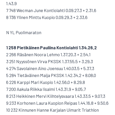
1.43,9
7 748 Wecman June Kontiolahti 0.09.27,3 + 2.31,6
8 736 Ylinen Minttu Kuopio 0.09.29,3 + 2.33,6
N YL Puolimaraton
1 258 Pietikäinen Pauliina Kontiolahti 1.34.26,2
2 266 Räsänen Noora Lehmo 1.37.20,3 + 2.54,1
3 251 Nyyssönen Virva PKSSK 1.37.55,5 + 3.29,3
4 274 Savolainen Aino Joensuu 1.40.03,5 + 5.37,3
5 284 Tietäväinen Maija PKSSK 1.42.34,2 + 8.08,0
6 226 Karppi Mari Kuopio 1.42.56,0 + 8.29,8
7 200 Aakula Riikka Iisalmi 1.43.31,9 + 9.05,7
8 213 Heikkinen Mervi Kiihtelysvaara 1.43.33,5 + 9.07,3
9 233 Korhonen Laura Kuopion Reipas 1.44.16,8 + 9.50,6
10 232 Kinnunen Hanne Karjalan Uimarit Triathlon