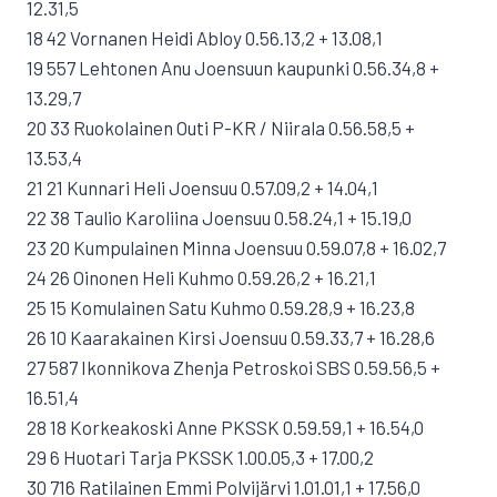
12.31,5
18 42 Vornanen Heidi Abloy 0.56.13,2 + 13.08,1
19 557 Lehtonen Anu Joensuun kaupunki 0.56.34,8 +
13.29,7
20 33 Ruokolainen Outi P-KR / Niirala 0.56.58,5 +
13.53,4
21 21 Kunnari Heli Joensuu 0.57.09,2 + 14.04,1
22 38 Taulio Karoliina Joensuu 0.58.24,1 + 15.19,0
23 20 Kumpulainen Minna Joensuu 0.59.07,8 + 16.02,7
24 26 Oinonen Heli Kuhmo 0.59.26,2 + 16.21,1
25 15 Komulainen Satu Kuhmo 0.59.28,9 + 16.23,8
26 10 Kaarakainen Kirsi Joensuu 0.59.33,7 + 16.28,6
27 587 Ikonnikova Zhenja Petroskoi SBS 0.59.56,5 +
16.51,4
28 18 Korkeakoski Anne PKSSK 0.59.59,1 + 16.54,0
29 6 Huotari Tarja PKSSK 1.00.05,3 + 17.00,2
30 716 Ratilainen Emmi Polvijärvi 1.01.01,1 + 17.56,0