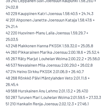
39 240 Leppänen Suvi Joensuun kaupunki 1.58.29,0 +
24.02,8
40 229 Kauppinen Katri Joensuu 1.58.40,5 + 24.14,3
41 201 Ahponen Janette Joensuun Kataja 1.58.47,6 +
24.21,4
42 220 Huovinen-Manu Laila Joensuu 1.59.29,7 +
25.03,5
43 248 Makkonen Hanna PKSSK 1.59.32,0 + 25.05,8
44 260 Pikkarainen Marika Joensuu 2.00.18,6 + 25.52,4
45 267 Räty Marjut Louhelan Woima 2.00.22,2 + 25.56,0
46 537 Nevalainen Miia Joensuu 2.00.29,0 + 26.02,8
47 214 Heino Sirkku PKSSK 2.01.06,9 + 26.40,7
48 268 Rönkkö Päivi Mäntylahden Veto 2.01.11,6 +
26.45,4
49 568 Hurskainen Anu Lehmo 2.01.13,2 + 26.47,0
50 287 Turunen Mari Louhelan Woima 2.01.59,5 + 27.33,3
51 210 Hankalin Renja Joensuu 2.02.12,3 + 27.46,1