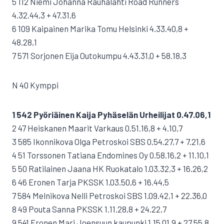
5 112 Niemi Johanna Rauhalahti Road Runners
4.32.44,3 + 47.31,6
6 109 Kaipainen Marika Tomu Helsinki 4.33.40,8 +
48.28,1
7 571 Sorjonen Eija Outokumpu 4.43.31,0 + 58.18,3
N 40 Kymppi
1 542 Pyöriäinen Kaija Pyhäselän Urheilijat 0.47.06,1
2 47 Heiskanen Maarit Varkaus 0.51.16,8 + 4.10,7
3 585 Ikonnikova Olga Petroskoi SBS 0.54.27,7 + 7.21,6
4 51 Torssonen Tatiana Endomines Oy 0.58.16,2 + 11.10,1
5 50 Ratilainen Jaana HK Ruokatalo 1.03.32,3 + 16.26,2
6 46 Eronen Tarja PKSSK 1.03.50,6 + 16.44,5
7 584 Melnikova Nelli Petroskoi SBS 1.09.42,1 + 22.36,0
8 49 Pouta Sanna PKSSK 1.11.28,8 + 24.22,7
9 541 Eronen Mari Joensuun kaupunki 1.15.01,9 + 27.55,8