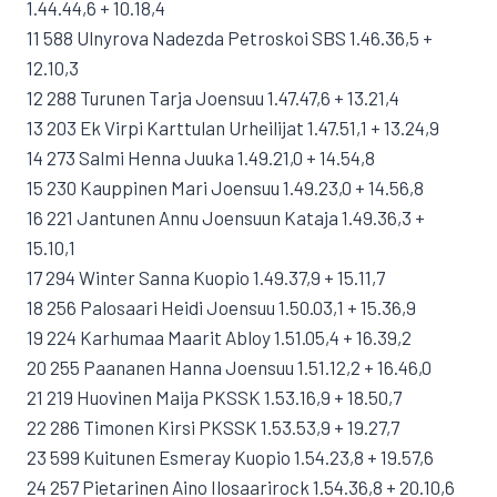
1.44.44,6 + 10.18,4
11 588 Ulnyrova Nadezda Petroskoi SBS 1.46.36,5 +
12.10,3
12 288 Turunen Tarja Joensuu 1.47.47,6 + 13.21,4
13 203 Ek Virpi Karttulan Urheilijat 1.47.51,1 + 13.24,9
14 273 Salmi Henna Juuka 1.49.21,0 + 14.54,8
15 230 Kauppinen Mari Joensuu 1.49.23,0 + 14.56,8
16 221 Jantunen Annu Joensuun Kataja 1.49.36,3 +
15.10,1
17 294 Winter Sanna Kuopio 1.49.37,9 + 15.11,7
18 256 Palosaari Heidi Joensuu 1.50.03,1 + 15.36,9
19 224 Karhumaa Maarit Abloy 1.51.05,4 + 16.39,2
20 255 Paananen Hanna Joensuu 1.51.12,2 + 16.46,0
21 219 Huovinen Maija PKSSK 1.53.16,9 + 18.50,7
22 286 Timonen Kirsi PKSSK 1.53.53,9 + 19.27,7
23 599 Kuitunen Esmeray Kuopio 1.54.23,8 + 19.57,6
24 257 Pietarinen Aino Ilosaarirock 1.54.36,8 + 20.10,6