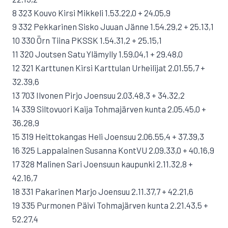
8 323 Kouvo Kirsi Mikkeli 1.53.22,0 + 24.05,9
9 332 Pekkarinen Sisko Juuan Jänne 1.54.29,2 + 25.13,1
10 330 Örn Tiina PKSSK 1.54.31,2 + 25.15,1
11 320 Joutsen Satu Ylämylly 1.59.04,1 + 29.48,0
12 321 Karttunen Kirsi Karttulan Urheilijat 2.01.55,7 +
32.39,6
13 703 Ilvonen Pirjo Joensuu 2.03.48,3 + 34.32,2
14 339 Siltovuori Kaija Tohmajärven kunta 2.05.45,0 +
36.28,9
15 319 Heittokangas Heli Joensuu 2.06.55,4 + 37.39,3
16 325 Lappalainen Susanna KontVU 2.09.33,0 + 40.16,9
17 328 Malinen Sari Joensuun kaupunki 2.11.32,8 +
42.16,7
18 331 Pakarinen Marjo Joensuu 2.11.37,7 + 42.21,6
19 335 Purmonen Päivi Tohmajärven kunta 2.21.43,5 +
52.27,4