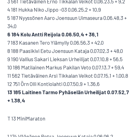
3 561 Tietäväinen Erno Tikkalan Veikot 0.06.23,5 + 9,2
4 181 Hukka Niko Jippo -03 0.06.25,2 + 10,9
5 187 Nyyssönen Aaro Joensuun Uimaseura 0.06.48,3 +
34,0
6 184 Kolu Antti Reijola 0.06.50,4 + 36,1
7 183 Kasanen Tero Ylämylly 0.06.56,3 + 42,0
8 188 Paasikivi Eetu Joensuun Kataja 0.07.02,3 + 48,0
9 190 Vallius Sakari Lieksan Urheilijat 0.07.10,8 + 56,5
10 186 Matilainen Markus Pakilan Veto 0.07.13,7 + 59,4
11 562 Tietäväinen Arsi Tikkalan Veikot 0.07.15,1 + 1.00,8
12 751 Örn Olli Kontiolahti 0.07.50,9 + 1.36,6
13 185 Laitinen Tarmo Pyhäselän Urheilijat 0.07.52,7
+ 1.38,4
T 13 MiniMaraton
1 174 Väänänen Petra Joensuun Kataja 0.06.06,2