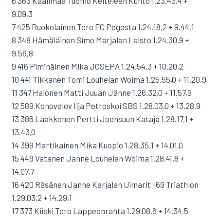
6 363 Kaalimaa Tuomo Keiteleen Kunto 1.23.43,4 +
9.09,3
7 425 Ruokolainen Tero FC Pogosta 1.24.18,2 + 9.44,1
8 348 Hämäläinen Simo Marjalan Laisto 1.24.30,9 +
9.56,8
9 416 Piminäinen Mika JOSEPA 1.24.54,3 + 10.20,2
10 441 Tikkanen Tomi Louhelan Woima 1.25.55,0 + 11.20,9
11 347 Halonen Matti Juuan Jänne 1.26.32,0 + 11.57,9
12 589 Konovalov Ilja Petroskoi SBS 1.28.03,0 + 13.28,9
13 386 Laakkonen Pertti Joensuun Kataja 1.28.17,1 +
13.43,0
14 399 Martikainen Mika Kuopio 1.28.35,1 + 14.01,0
15 449 Vatanen Janne Louhelan Woima 1.28.41,8 +
14.07,7
16 420 Räsänen Janne Karjalan Uimarit -69 Triathlon
1.29.03,2 + 14.29,1
17 373 Kiiski Tero Lappeenranta 1.29.08,6 + 14.34,5