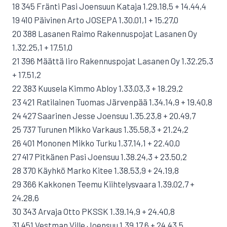
18 345 Fränti Pasi Joensuun Kataja 1.29.18,5 + 14.44,4
19 410 Päivinen Arto JOSEPA 1.30.01,1 + 15.27,0
20 388 Lasanen Raimo Rakennuspojat Lasanen Oy
1.32.25,1 + 17.51,0
21 396 Määttä Iiro Rakennuspojat Lasanen Oy 1.32.25,3
+ 17.51,2
22 383 Kuusela Kimmo Abloy 1.33.03,3 + 18.29,2
23 421 Ratilainen Tuomas Järvenpää 1.34.14,9 + 19.40,8
24 427 Saarinen Jesse Joensuu 1.35.23,8 + 20.49,7
25 737 Turunen Mikko Varkaus 1.35.58,3 + 21.24,2
26 401 Mononen Mikko Turku 1.37.14,1 + 22.40,0
27 417 Pitkänen Pasi Joensuu 1.38.24,3 + 23.50,2
28 370 Käyhkö Marko Kitee 1.38.53,9 + 24.19,8
29 366 Kakkonen Teemu Kiihtelysvaara 1.39.02,7 +
24.28,6
30 343 Arvaja Otto PKSSK 1.39.14,9 + 24.40,8
31 451 Vestman Ville Joensuu 1.39.17,6 + 24.43,5