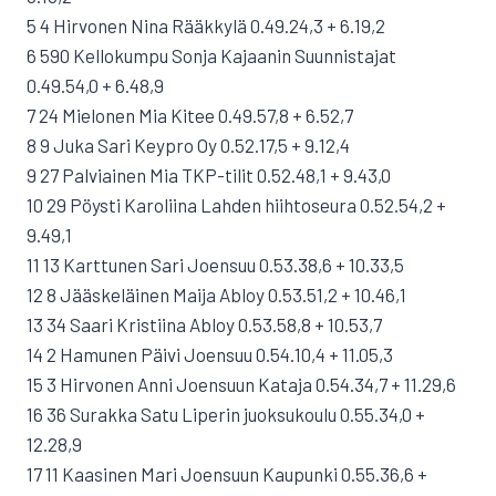
5 4 Hirvonen Nina Rääkkylä 0.49.24,3 + 6.19,2
6 590 Kellokumpu Sonja Kajaanin Suunnistajat
0.49.54,0 + 6.48,9
7 24 Mielonen Mia Kitee 0.49.57,8 + 6.52,7
8 9 Juka Sari Keypro Oy 0.52.17,5 + 9.12,4
9 27 Palviainen Mia TKP-tilit 0.52.48,1 + 9.43,0
10 29 Pöysti Karoliina Lahden hiihtoseura 0.52.54,2 +
9.49,1
11 13 Karttunen Sari Joensuu 0.53.38,6 + 10.33,5
12 8 Jääskeläinen Maija Abloy 0.53.51,2 + 10.46,1
13 34 Saari Kristiina Abloy 0.53.58,8 + 10.53,7
14 2 Hamunen Päivi Joensuu 0.54.10,4 + 11.05,3
15 3 Hirvonen Anni Joensuun Kataja 0.54.34,7 + 11.29,6
16 36 Surakka Satu Liperin juoksukoulu 0.55.34,0 +
12.28,9
17 11 Kaasinen Mari Joensuun Kaupunki 0.55.36,6 +