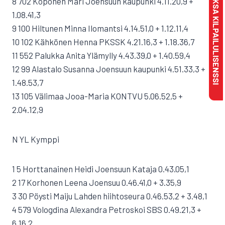
MAKSA KILPAILULISENSSI
8 702 Koponen Mari Joensuun kaupunki 4.11.20,9 +
1.08.41,3
9 100 Hiltunen Minna Ilomantsi 4.14.51,0 + 1.12.11,4
10 102 Kähkönen Henna PKSSK 4.21.16,3 + 1.18.36,7
11 552 Palukka Anita Ylämylly 4.43.39,0 + 1.40.59,4
12 99 Alastalo Susanna Joensuun kaupunki 4.51.33,3 +
1.48.53,7
13 105 Välimaa Jooa-Maria KONTVU 5.06.52,5 +
2.04.12,9
N YL Kymppi
1 5 Horttanainen Heidi Joensuun Kataja 0.43.05,1
2 17 Korhonen Leena Joensuu 0.46.41,0 + 3.35,9
3 30 Pöysti Maiju Lahden hiihtoseura 0.46.53,2 + 3.48,1
4 579 Vologdina Alexandra Petroskoi SBS 0.49.21,3 +
6.16,2