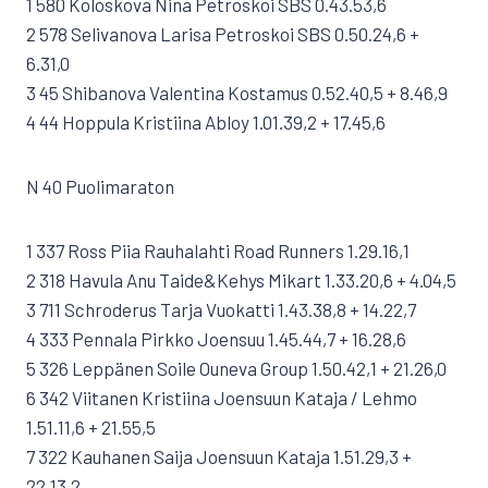
1 580 Koloskova Nina Petroskoi SBS 0.43.53,6
2 578 Selivanova Larisa Petroskoi SBS 0.50.24,6 +
6.31,0
3 45 Shibanova Valentina Kostamus 0.52.40,5 + 8.46,9
4 44 Hoppula Kristiina Abloy 1.01.39,2 + 17.45,6
N 40 Puolimaraton
1 337 Ross Piia Rauhalahti Road Runners 1.29.16,1
2 318 Havula Anu Taide&Kehys Mikart 1.33.20,6 + 4.04,5
3 711 Schroderus Tarja Vuokatti 1.43.38,8 + 14.22,7
4 333 Pennala Pirkko Joensuu 1.45.44,7 + 16.28,6
5 326 Leppänen Soile Ouneva Group 1.50.42,1 + 21.26,0
6 342 Viitanen Kristiina Joensuun Kataja / Lehmo
1.51.11,6 + 21.55,5
7 322 Kauhanen Saija Joensuun Kataja 1.51.29,3 +
22.13,2