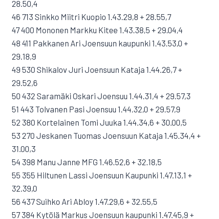
28.50,4
46 713 Sinkko Miitri Kuopio 1.43.29,8 + 28.55,7
47 400 Mononen Markku Kitee 1.43.38,5 + 29.04,4
48 411 Pakkanen Ari Joensuun kaupunki 1.43.53,0 +
29.18,9
49 530 Shikalov Juri Joensuun Kataja 1.44.26,7 +
29.52,6
50 432 Saramäki Oskari Joensuu 1.44.31,4 + 29.57,3
51 443 Tolvanen Pasi Joensuu 1.44.32,0 + 29.57,9
52 380 Kortelainen Tomi Juuka 1.44.34,6 + 30.00,5
53 270 Jeskanen Tuomas Joensuun Kataja 1.45.34,4 +
31.00,3
54 398 Manu Janne MFG 1.46.52,6 + 32.18,5
55 355 Hiltunen Lassi Joensuun Kaupunki 1.47.13,1 +
32.39,0
56 437 Suihko Ari Abloy 1.47.29,6 + 32.55,5
57 384 Kytölä Markus Joensuun kaupunki 1.47.45,9 +