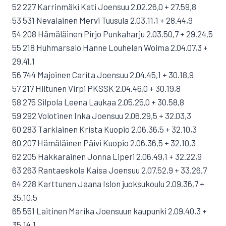
52 227 Karrinmäki Kati Joensuu 2.02.26,0 + 27.59,8
53 531 Nevalainen Mervi Tuusula 2.03.11,1 + 28.44,9
54 208 Hämäläinen Pirjo Punkaharju 2.03.50,7 + 29.24,5
55 218 Huhmarsalo Hanne Louhelan Woima 2.04.07,3 +
29.41,1
56 744 Majoinen Carita Joensuu 2.04.45,1 + 30.18,9
57 217 Hiltunen Virpi PKSSK 2.04.46,0 + 30.19,8
58 275 Silpola Leena Laukaa 2.05.25,0 + 30.58,8
59 292 Volotinen Inka Joensuu 2.06.29,5 + 32.03,3
60 283 Tarkiainen Krista Kuopio 2.06.36,5 + 32.10,3
60 207 Hämäläinen Päivi Kuopio 2.06.36,5 + 32.10,3
62 205 Hakkarainen Jonna Liperi 2.06.49,1 + 32.22,9
63 263 Rantaeskola Kaisa Joensuu 2.07.52,9 + 33.26,7
64 228 Karttunen Jaana Islon juoksukoulu 2.09.36,7 +
35.10,5
65 551 Laitinen Marika Joensuun kaupunki 2.09.40,3 +
35.14,1