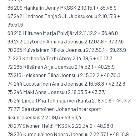
66 209 Hankalin Jenny PKSSK 2.10.15,1 + 35.48,9
67 242 Lindroos Tanja SUL Juoksukoulu 2.10.17,8 +
35.51,6
68 216 Hiltunen Marja Polvijärvi 2.11.12,2 + 36.46,0
69 243 Löytönen Anniina Joensuu 2.12.03,8 + 37.37,6
70 235 Kuivalainen Riikka Joensuu 2.13.50,1 + 39.23,9
71 223 Karhapää Terhi Abloy 2.14.39,5 + 40.13,3
72 265 Räsänen Arja Joensuu 2.14.52,1 + 40.25,9
73 215 Heiskanen Tiina Joensuu 2.15.02,2 + 40.36,0
74 244 Luostarinen Annu Joensuu 2.16.58,8 + 42.32,6
75 246 Mäki Anne Joensuu 2.18.03,3 + 43.37,1
76 241 Lindell Mia Tohmajärven kunta 2.18.40,6 + 44.14,4
77 271 Saastamoinen Johanna Intersport
liikuntakeskus 2.21.19,6 + 46.53,4
78 277 Sivonen Heidi PKSSK 2.22.34,2 + 48.08,0
79 236 Kumpulainen Noora Joensuu 2.22.37,1 + 48.10,9