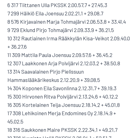
6 317 Tiittanen Ulla PKSSK 2.00.57,7 + 27.45,3
7 299 Häikiö Eila Joensuu 2.02.21,1 + 29.08,7
8 576 Kirjavainen Marja Tohmajärvi 2.06.53,8 + 33.41,4
9 729 Eklund Pirjo Tohmajärvi 2.09.33,9 + 36.21,5
10 312 Rautiainen Irma Rääkkylän Kisa-Veikot 2.09.40,0
+ 36.27,6
11 309 Mattila Paula Joensuu 2.09.57,6 + 36.45,2
12 307 Laakkonen Arja Polvijärvi 2.12.03,2 + 38.50,8
13 314 Saavalainen Pirjo Pielissuun
Hammaslääkärikeskus 2.12.20,9 + 39.08,5
14 304 Koponen Eila Savonlinna 2.12.31,7 + 39.19,3
15 300 Hirvonen Ritva Polvijärvi 2.13.24,6 + 40.12,2
16 305 Kortelainen Teija Joensuu 2.18.14,2 + 45.01,8
17 308 Lehikoinen Merja Endomines Oy 2.18.14,9 +
45.02,5
18 316 Saukkonen Maire PKSSK 2.22.34,1 + 49.21,7