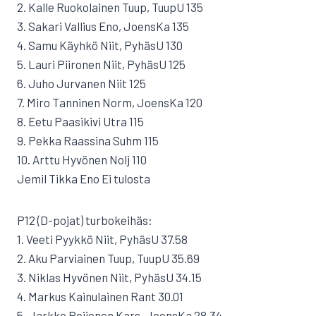
2. Kalle Ruokolainen Tuup, TuupU 135
3. Sakari Vallius Eno, JoensKa 135
4. Samu Käyhkö Niit, PyhäsU 130
5. Lauri Piironen Niit, PyhäsU 125
6. Juho Jurvanen Niit 125
7. Miro Tanninen Norm, JoensKa 120
8. Eetu Paasikivi Utra 115
9. Pekka Raassina Suhm 115
10. Arttu Hyvönen Nolj 110
Jemil Tikka Eno Ei tulosta
P12 (D-pojat) turbokeihäs:
1. Veeti Pyykkö Niit, PyhäsU 37.58
2. Aku Parviainen Tuup, TuupU 35.69
3. Niklas Hyvönen Niit, PyhäsU 34.15
4. Markus Kainulainen Rant 30.01
5. Jarkko Reijonen Kars, JoensKa 28.34