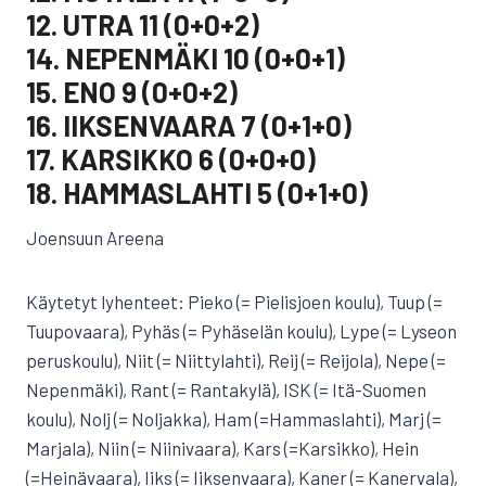
12. UTRA 11 (0+0+2)
14. NEPENMÄKI 10 (0+0+1)
15. ENO 9 (0+0+2)
16. IIKSENVAARA 7 (0+1+0)
17. KARSIKKO 6 (0+0+0)
18. HAMMASLAHTI 5 (0+1+0)
Joensuun Areena
Käytetyt lyhenteet: Pieko (= Pielisjoen koulu), Tuup (=
Tuupovaara), Pyhäs (= Pyhäselän koulu), Lype (= Lyseon
peruskoulu), Niit (= Niittylahti), Reij (= Reijola), Nepe (=
Nepenmäki), Rant (= Rantakylä), ISK (= Itä-Suomen
koulu), Nolj (= Noljakka), Ham (=Hammaslahti), Marj (=
Marjala), Niin (= Niinivaara), Kars (=Karsikko), Hein
(=Heinävaara), Iiks (= Iiksenvaara), Kaner (= Kanervala),