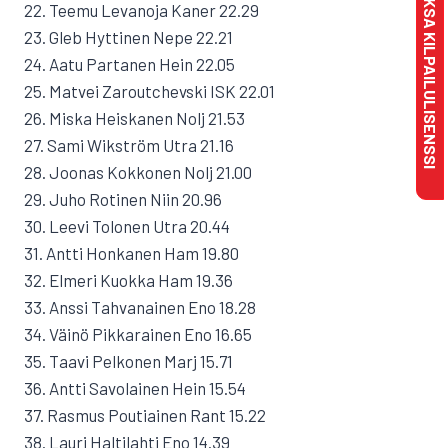
MAKSA KILPAILULISENSSI
22. Teemu Levanoja Kaner 22.29
23. Gleb Hyttinen Nepe 22.21
24. Aatu Partanen Hein 22.05
25. Matvei Zaroutchevski ISK 22.01
26. Miska Heiskanen Nolj 21.53
27. Sami Wikström Utra 21.16
28. Joonas Kokkonen Nolj 21.00
29. Juho Rotinen Niin 20.96
30. Leevi Tolonen Utra 20.44
31. Antti Honkanen Ham 19.80
32. Elmeri Kuokka Ham 19.36
33. Anssi Tahvanainen Eno 18.28
34. Väinö Pikkarainen Eno 16.65
35. Taavi Pelkonen Marj 15.71
36. Antti Savolainen Hein 15.54
37. Rasmus Poutiainen Rant 15.22
38. Lauri Haltilahti Eno 14.39