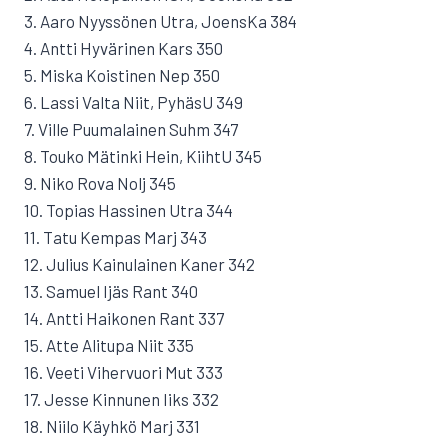
3. Aaro Nyyssönen Utra, JoensKa 384
4. Antti Hyvärinen Kars 350
5. Miska Koistinen Nep 350
6. Lassi Valta Niit, PyhäsU 349
7. Ville Puumalainen Suhm 347
8. Touko Mätinki Hein, KiihtU 345
9. Niko Rova Nolj 345
10. Topias Hassinen Utra 344
11. Tatu Kempas Marj 343
12. Julius Kainulainen Kaner 342
13. Samuel Ijäs Rant 340
14. Antti Haikonen Rant 337
15. Atte Alitupa Niit 335
16. Veeti Vihervuori Mut 333
17. Jesse Kinnunen Iiks 332
18. Niilo Käyhkö Marj 331