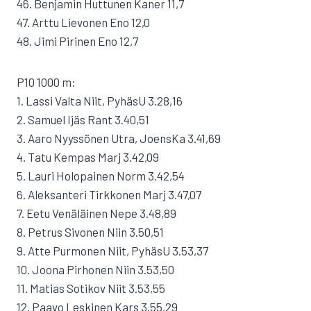
46. Benjamin Huttunen Kaner 11,7
47. Arttu Lievonen Eno 12,0
48. Jimi Pirinen Eno 12,7
P10 1000 m:
1. Lassi Valta Niit, PyhäsU 3.28,16
2. Samuel Ijäs Rant 3.40,51
3. Aaro Nyyssönen Utra, JoensKa 3.41,69
4. Tatu Kempas Marj 3.42,09
5. Lauri Holopainen Norm 3.42,54
6. Aleksanteri Tirkkonen Marj 3.47,07
7. Eetu Venäläinen Nepe 3.48,89
8. Petrus Sivonen Niin 3.50,51
9. Atte Purmonen Niit, PyhäsU 3.53,37
10. Joona Pirhonen Niin 3.53,50
11. Matias Sotikov Niit 3.53,55
12. Paavo Leskinen Kars 3.55,29