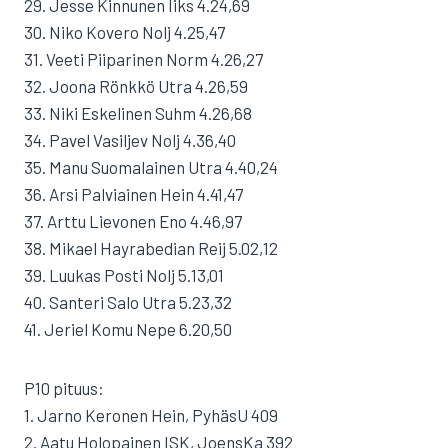
29. Jesse Kinnunen Iiks 4.24,69
30. Niko Kovero Nolj 4.25,47
31. Veeti Piiparinen Norm 4.26,27
32. Joona Rönkkö Utra 4.26,59
33. Niki Eskelinen Suhm 4.26,68
34. Pavel Vasiljev Nolj 4.36,40
35. Manu Suomalainen Utra 4.40,24
36. Arsi Palviainen Hein 4.41,47
37. Arttu Lievonen Eno 4.46,97
38. Mikael Hayrabedian Reij 5.02,12
39. Luukas Posti Nolj 5.13,01
40. Santeri Salo Utra 5.23,32
41. Jeriel Komu Nepe 6.20,50
P10 pituus:
1. Jarno Keronen Hein, PyhäsU 409
2. Aatu Holopainen ISK, JoensKa 392