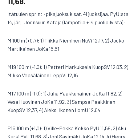
11,68.
Itätuulen sprint -pikajuoksukisat, 41 juoksijaa, PyU:sta
14, järj. Joensuun Kataja (lämpötila +14 puolipilvistä):
M 100 m (+0,7): 1) Tiikka Nieminen NuVi 12,17, 2) Jouko
Martikainen JoKa 15,51
M19 100 m (-1,0): 1) Petteri Markuksela KuopSV 12,03, 2)
Mikko Vepsäläinen LeppVi 12,16
M17 100 m (-1,0): 1) Juha Paakkunainen JoKa 11,82, 2)
Vesa Huovinen JoKa 11,92, 3) Sampsa Paakkinen
KuopSV 12,37, 4) Aleksi Ikonen IlomU 12,64
P15 100 m (+1,0): 1) Ville-Pekka Kokko PyU 11,58, 2) Aku
Kurki PyU 11,68, 3) Joni Savimäki JoKa 12,14, 4) Henry