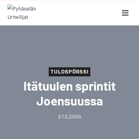
Siirry
sisältöön
TULOSPÖRSSI
Itätuulen sprintit
Joensuussa
27.5.2006