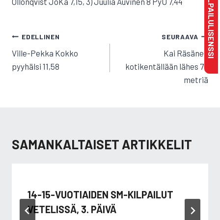
MAKSA KILPAILULISENSSI
Ollonqvist JoKa 7,15, 3) Juulia Auvinen 8 PyU 7,44
ARTIKKELIEN
EDELLINEN
SEURAAVA
SELAUS
Ville-Pekka Kokko
Kai Räsänen
pyyhälsi 11,58
kotikentällään lähes 70
metriä
SAMANKALTAISET ARTIKKELIT
14-15-VUOTIAIDEN SM-KILPAILUT
VETELISSÄ, 3. PÄIVÄ