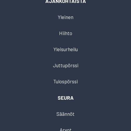
AJANKOHTAISTA
Yleinen
Hiihto
Yleisurheilu
Juttupörssi
Tulospörssi
SEURA
Säännöt
Arvot