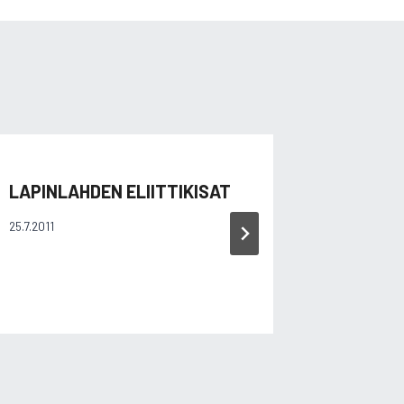
LAPINLAHDEN ELIITTIKISAT
LAPUAN
25.7.2011
12.5.2002