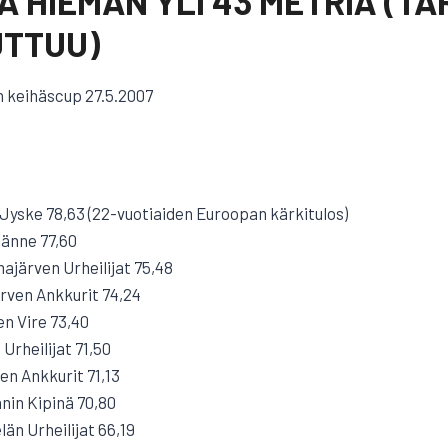
A HIEMAN YLI 43 METRIÄ (T
UTTUU)
 keihäscup 27.5.2007
Jyske 78,63 (22-vuotiaiden Euroopan kärkitulos)
Jänne 77,60
järven Urheilijat 75,48
rven Ankkurit 74,24
en Vire 73,40
Urheilijat 71,50
ven Ankkurit 71,13
nin Kipinä 70,80
än Urheilijat 66,19