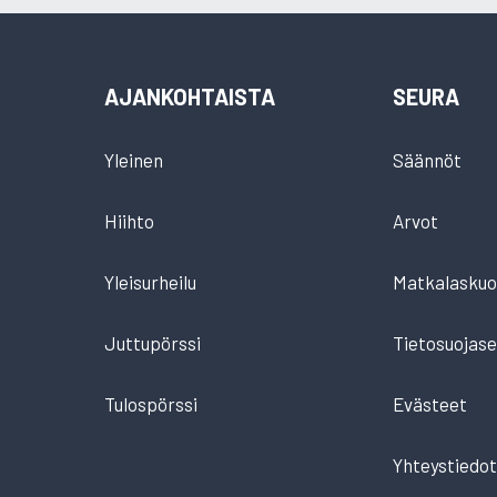
AJANKOHTAISTA
SEURA
Yleinen
Säännöt
Hiihto
Arvot
Yleisurheilu
Matkalaskuo
Juttupörssi
Tietosuojase
Tulospörssi
Evästeet
Yhteystiedo