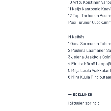
10 Arttu Koistinen Varp
11 Keijo Kantosalo Kaavi
12 Topi Tarhonen Puumal
Pasi Turunen Outokummu
N Keihäs
1 Oona Sormunen Tohmajä
2 Pauliina Laamanen Sa
3 Jelena Jaakkola Soini
4 Piritta Kärnä Lappajä
5 Milja Lusila Asikkalan 
6 Mira Kuula Pihtiputaan
ARTIKKELI
EDELLINEN
Itätuulen sprintit
SELAUS