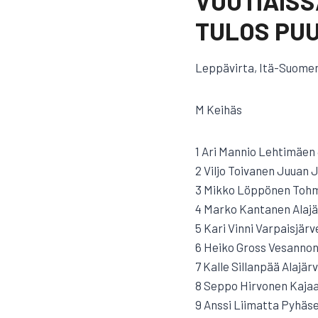
VUOTIAISS
TULOS PU
Leppävirta, Itä-Suomen
M Keihäs
1 Ari Mannio Lehtimäen 
2 Viljo Toivanen Juuan 
3 Mikko Löppönen Tohma
4 Marko Kantanen Alajä
5 Kari Vinni Varpaisjärv
6 Heiko Gross Vesannon 
7 Kalle Sillanpää Alajär
8 Seppo Hirvonen Kajaa
9 Anssi Liimatta Pyhäsel