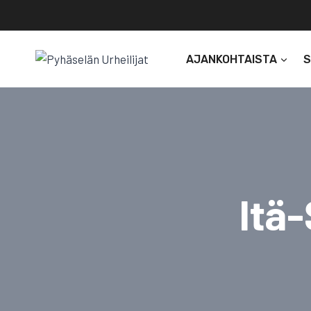
Siirry
sisältöön
AJANKOHTAISTA
Itä