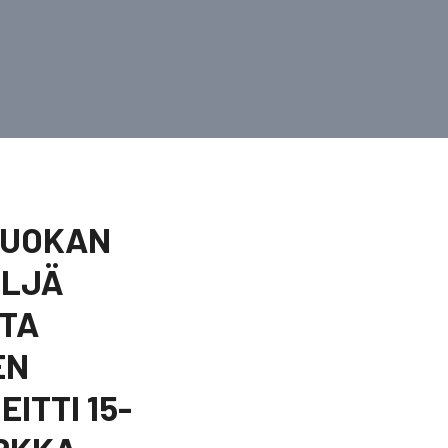
-LUOKAN
ELJÄ
STA
EN
ITTI 15-