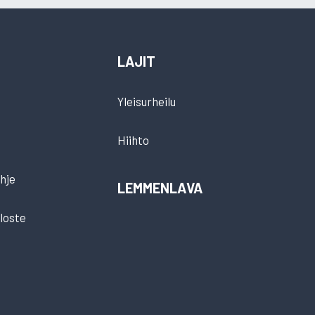
LAJIT
Yleisurheilu
Hiihto
hje
LEMMENLAVA
loste
t