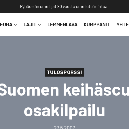
Pyhäselän urheilijat 80 vuotta urheilutoimintaa!
SEURA
LAJIT
LEMMENLAVA
KUMPPANIT
YHTE
TULOSPÖRSSI
-Suomen keihäscup
osakilpailu
27.5.2007