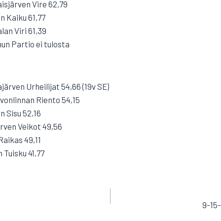
aisjärven Vire 62,79
n Kaiku 61,77
an Viri 61,39
n Partio ei tulosta
rven Urheilijat 54,66 (19v SE)
vonlinnan Riento 54,15
n Sisu 52,16
rven Veikot 49,56
Raikas 49,11
 Tuisku 41,77
EN
9-15