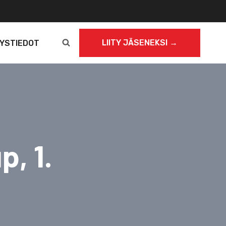
LIITY JÄSENEKSI →
YSTIEDOT
, 1.