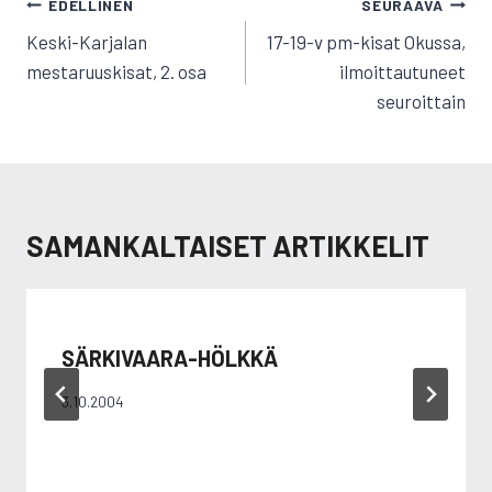
ARTIKKELIEN
EDELLINEN
SEURAAVA
SELAUS
Keski-Karjalan
17-19-v pm-kisat Okussa,
mestaruuskisat, 2. osa
ilmoittautuneet
seuroittain
SAMANKALTAISET ARTIKKELIT
SÄRKIVAARA-HÖLKKÄ
3.10.2004