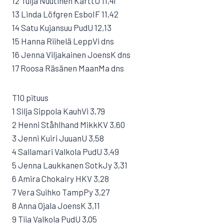
12 Tuija Nuutinen KarttU 11,41
13 Linda Löfgren EsboIF 11,42
14 Satu Kujansuu PudU 12,13
15 Hanna Riihelä LeppVi dns
16 Jenna Viljakainen JoensK dns
17 Roosa Räsänen MaanMa dns
T10 pituus
1 Silja Sippola KauhVi 3,79
2 Henni Ståhlhand MikkKV 3,60
3 Jenni Kuiri JuuanU 3,58
4 Sallamari Valkola PudU 3,49
5 Jenna Laukkanen SotkJy 3,31
6 Amira Chokairy HKV 3,28
7 Vera Suihko TampPy 3,27
8 Anna Ojala JoensK 3,11
9 Tiia Valkola PudU 3,05