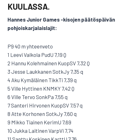
KUULASSA.
Hannes Junior Games -kisojen päätöspäivän
pohjoiskarjalaislajit:
P9 40 m yhteenveto
1 Leevi Valkola PudU 7,19 Q
2 Hannu Kolehmainen KuopSV 7,32 Q
3 Jesse Laukkanen SotkJy 7,35 q
4 Aku Kymäläinen TikkTi 7,39 q
5 Ville Hyttinen KNMKY 7,42 Q
6 Ville Tervo SonkPa 7,55 q
7 Santeri Hirvonen KuopSV 7,57 q
8 Atte Korhonen SotkJy 7,60 q
9 Mikko Tiainen KerimU 7,69
10 Jukka Laitinen VarpVi 7,74
11 Santtu Koskinen KarttU 7,76