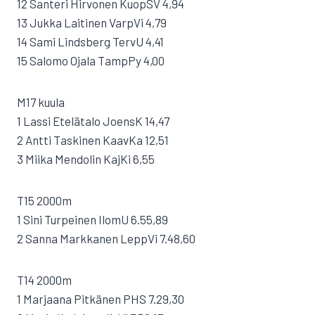
12 Santeri Hirvonen KuopSV 4,94
13 Jukka Laitinen VarpVi 4,79
14 Sami Lindsberg TervU 4,41
15 Salomo Ojala TampPy 4,00
M17 kuula
1 Lassi Etelätalo JoensK 14,47
2 Antti Taskinen KaavKa 12,51
3 Miika Mendolin KajKi 6,55
T15 2000m
1 Sini Turpeinen IlomU 6.55,89
2 Sanna Markkanen LeppVi 7.48,60
T14 2000m
1 Marjaana Pitkänen PHS 7.29,30