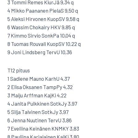
3 Tommi Remes KiurJä 9,34 q
4 Mikko Paananen PielaS 9,50 q
5 Aleksi Hirvonen KuopSV 9,58 q
6 Wassim Chokairy HKV 9,85 q
7 Kimmo Sirvio SonkPa 10,04 q
8 Tuomas Rouvali KuopSV 10,22 q
9 Joni Lindsberg TervU 10,36
T12 pituus
1 Sadiene Mauno KarhU 4,37
2 Elisa Oksanen TampPy 4,32
3 Maiju Arffman KajKi 4,22
4 Janita Pulkkinen SotkJy 3,97
5 Silja Talvinen SotkJy 3,97
6 Jenna Nuutinen TervU 3,86
7 Eveliina Keinänen KNMKY 3,83
8 Pauliina Karjalainen KajKi 3,80