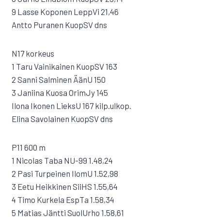
9 Lasse Koponen LeppVi 21,46
Antto Puranen KuopSV dns
N17 korkeus
1 Taru Vainikainen KuopSV 163
2 Sanni Salminen ÄänU 150
3 Janiina Kuosa OrimJy 145
Ilona Ikonen LieksU 167 kilp.ulkop.
Elina Savolainen KuopSV dns
P11 600 m
1 Nicolas Taba NU-99 1.48,24
2 Pasi Turpeinen IlomU 1.52,98
3 Eetu Heikkinen SiiHS 1.55,64
4 Timo Kurkela EspTa 1.58,34
5 Matias Jäntti SuolUrho 1.58,61