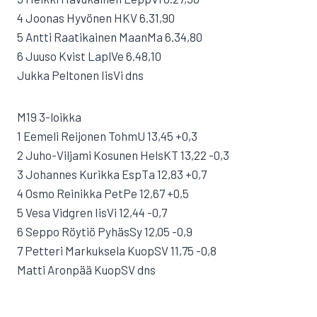
4 Joonas Hyvönen HKV 6.31,90
5 Antti Raatikainen MaanMa 6.34,80
6 Juuso Kvist LaplVe 6.48,10
Jukka Peltonen IisVi dns
M19 3-loikka
1 Eemeli Reijonen TohmU 13,45 +0,3
2 Juho-Viljami Kosunen HelsKT 13,22 -0,3
3 Johannes Kurikka EspTa 12,83 +0,7
4 Osmo Reinikka PetPe 12,67 +0,5
5 Vesa Vidgren IisVi 12,44 -0,7
6 Seppo Röytiö PyhäsSy 12,05 -0,9
7 Petteri Markuksela KuopSV 11,75 -0,8
Matti Aronpää KuopSV dns