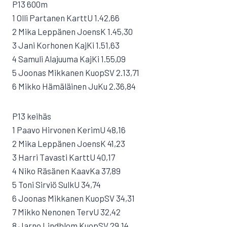
P13 600m
1 Olli Partanen KarttU 1.42,66
2 Mika Leppänen JoensK 1.45,30
3 Jani Korhonen KajKi 1.51,63
4 Samuli Alajuuma KajKi 1.55,09
5 Joonas Mikkanen KuopSV 2.13,71
6 Mikko Hämäläinen JuKu 2.36,84
P13 keihäs
1 Paavo Hirvonen KerimU 48,16
2 Mika Leppänen JoensK 41,23
3 Harri Tavasti KarttU 40,17
4 Niko Räsänen KaavKa 37,89
5 Toni Sirviö SulkU 34,74
6 Joonas Mikkanen KuopSV 34,31
7 Mikko Nenonen TervU 32,42
8 Jarno Lindblom KuopSV 29,14