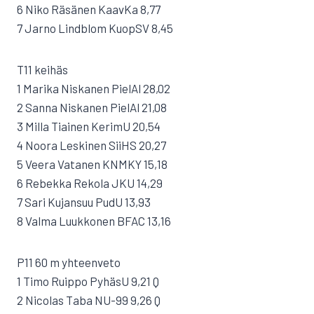
6 Niko Räsänen KaavKa 8,77
7 Jarno Lindblom KuopSV 8,45
T11 keihäs
1 Marika Niskanen PielAl 28,02
2 Sanna Niskanen PielAl 21,08
3 Milla Tiainen KerimU 20,54
4 Noora Leskinen SiiHS 20,27
5 Veera Vatanen KNMKY 15,18
6 Rebekka Rekola JKU 14,29
7 Sari Kujansuu PudU 13,93
8 Valma Luukkonen BFAC 13,16
P11 60 m yhteenveto
1 Timo Ruippo PyhäsU 9,21 Q
2 Nicolas Taba NU-99 9,26 Q