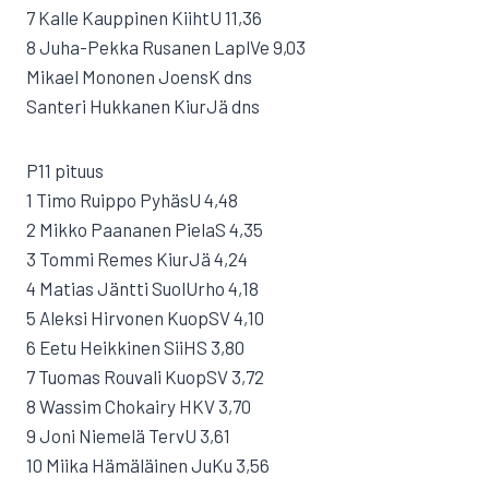
7 Kalle Kauppinen KiihtU 11,36
8 Juha-Pekka Rusanen LaplVe 9,03
Mikael Mononen JoensK dns
Santeri Hukkanen KiurJä dns
P11 pituus
1 Timo Ruippo PyhäsU 4,48
2 Mikko Paananen PielaS 4,35
3 Tommi Remes KiurJä 4,24
4 Matias Jäntti SuolUrho 4,18
5 Aleksi Hirvonen KuopSV 4,10
6 Eetu Heikkinen SiiHS 3,80
7 Tuomas Rouvali KuopSV 3,72
8 Wassim Chokairy HKV 3,70
9 Joni Niemelä TervU 3,61
10 Miika Hämäläinen JuKu 3,56