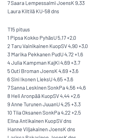
7 Saara Lempessalmi JoensK 9,33
Laura Kiltilä KU-58 dns
T15 pituus
1 Pipsa Kokko PyhäsU 5,17 +2,0
2 Taru Vainikainen KuopSV 4,90 +3,0
3 Marika Pekkanen PudU 4,72 +1,6
4 Julia Kampman KajKi 4,69 +3,7
5 Outi Broman JoensK 4,69 +3,6
6 Sini Ikonen LieksU 4,65 +3,6
7 Sanna Leskinen SonkPa 4,56 +4,6
8 Heli Aronpää KuopSV 4,44 +2,6
9 Anne Turunen JuuanU 4,25 +3,3
10 Tiia Oksanen SonkPa 4,22 +2,5
Elina Antikainen KuopSV dns
Hanne Viljakainen JoensK dns
Larissa Pakarinen JoensK dns