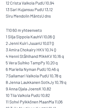
12 Crista Valkola PudU 10,94
13 Sari Kujansuu PudU 13,12
Siru Mendolin MäntsU dns
T10 60 m yhteenveto
1 Silja Sippola KauhVi 10,06 Q
2 Jenni Kuiri JuuanU 10,07 Q
3 Amira Chokairy HKV 10,14 Q
4 Henni Ståhlhand MikkKV 10,16 q
5 Vera Suihko TampPy 10,20 q
6 Mariella Nyman PudU 10,46 q
7 Sallamari Valkola PudU 10,78 q
8 Jenna Laukkanen SotkJy 10,79 q
9 Anna Ojala JoensK 10,82
10 Tiia Valkola PudU 10,82
11 Sohvi Pylkkönen MaanMa 11,06