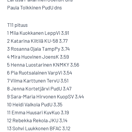
Paula Tolkkinen PudU dns
T11 pituus
1 Miia Kuokkanen LeppVi 3,91
2 Katarina Kiltilä KU-58 3,77
3 Rosanna Ojala TampPy 3,74
4 Mira Huovinen JoensK 3,59
5 Henna Luostarinen KNMKY 3,56
6 Pia Ruotsalainen VarpVi 3,54
7 Vilma Karttunen TervU 3,51
8 Jenna Kortetjärvi PudU 3,47
9 Sara-Maria Hirvonen KuopSV 3,44
10 Heidi Valkola PudU 3,35
11 Emma Huusari KuvKuo 3,19
12 Rebekka Rekola JKU 3,14
13 Sohvi Luukkonen BFAC 3,12