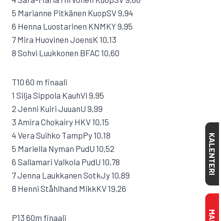
5 Marianne Pitkänen KuopSV 9,94
6 Henna Luostarinen KNMKY 9,95
7 Mira Huovinen JoensK 10,13
8 Sohvi Luukkonen BFAC 10,60
T10 60 m finaali
1 Silja Sippola KauhVi 9,95
2 Jenni Kuiri JuuanU 9,99
3 Amira Chokairy HKV 10,15
4 Vera Suihko TampPy 10,18
KALENTERI
5 Mariella Nyman PudU 10,52
6 Sallamari Valkola PudU 10,78
7 Jenna Laukkanen SotkJy 10,89
8 Henni Ståhlhand MikkKV 19,26
P13 60m finaali