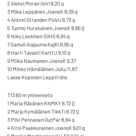
2 Aleksi Moran IisVi 8,20 q
3 Mika Leppänen JoensK 8,39 q
4 Antoni Stranden PolvU 8,73 q
5 Tuomo Hurskainen JoensK 8,86 Q
6 Niko Leskinen SiiHS 8,94 q
7 Samuli Alajuuma KajKi 8,95 q
8 Harri Tavasti KarttU 9,10 q
9 Miika Naumanen JoensK 9,37
10 Mikko Hämäläinen JuKu 11,87
Lasse Koponen LeppVi dns
T13 60 m yhteenveto
1 Maria Räsänen KNMKY 8,72 Q
2 Marju Kymäläinen TikkTi 8,72 Q
3 Pilvi Pennanen OutPar 8,94 q
4 Kirsi Paakkunainen JoensK 9,01 q