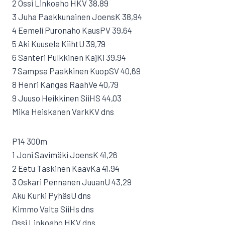
2 Ossi Linkoaho HKV 38,89
3 Juha Paakkunainen JoensK 38,94
4 Eemeli Puronaho KausPV 39,64
5 Aki Kuusela KiihtU 39,79
6 Santeri Pulkkinen KajKi 39,94
7 Sampsa Paakkinen KuopSV 40,69
8 Henri Kangas RaahVe 40,79
9 Juuso Heikkinen SiiHS 44,03
Mika Heiskanen VarkKV dns
P14 300m
1 Joni Savimäki JoensK 41,26
2 Eetu Taskinen KaavKa 41,94
3 Oskari Pennanen JuuanU 43,29
Aku Kurki PyhäsU dns
Kimmo Valta SiiHs dns
Ossi Linkoaho HKV dns