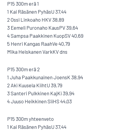
P15 300m erä 1
1 Kai Räsänen PyhäsU 37,44
2 Ossi Linkoaho HKV 38,89
3 Eemeli Puronaho KausPV 39,64
4 Sampsa Paakkinen KuopSV 40,69
5 Henri Kangas RaahVe 40,79
Mika Heiskanen VarkKV dns
P15 300m erä 2
1 Juha Paakkunainen JoensK 38,94
2 Aki Kuusela KiihtU 39,79
3 Santeri Pulkkinen KajKi 39,94
4 Juuso Heikkinen SiiHS 44,03
P15 300m yhteenveto
1 Kai Räsänen PyhäsU 37,44