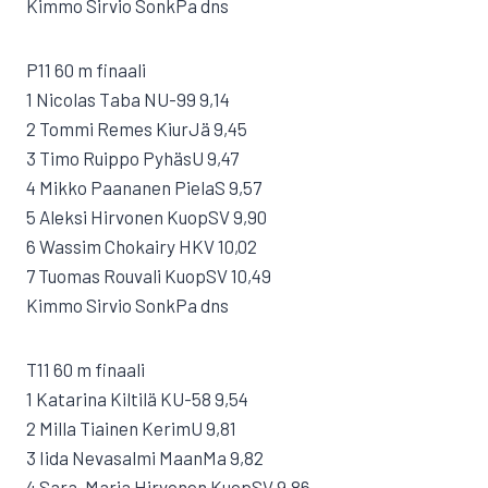
Kimmo Sirvio SonkPa dns
P11 60 m finaali
1 Nicolas Taba NU-99 9,14
2 Tommi Remes KiurJä 9,45
3 Timo Ruippo PyhäsU 9,47
4 Mikko Paananen PielaS 9,57
5 Aleksi Hirvonen KuopSV 9,90
6 Wassim Chokairy HKV 10,02
7 Tuomas Rouvali KuopSV 10,49
Kimmo Sirvio SonkPa dns
T11 60 m finaali
1 Katarina Kiltilä KU-58 9,54
2 Milla Tiainen KerimU 9,81
3 Iida Nevasalmi MaanMa 9,82
4 Sara-Maria Hirvonen KuopSV 9,86