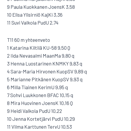
9 Paula Kuokkanen JoensK 3,58
10 Elisa Ylisirniö KajKi 3,36
11 Suvi Valkola PudU 2,74
T11 60 m yhteenveto
1 Katarina Kiltilä KU-58 9,50 Q
2 Iida Nevasalmi MaanMa 9,80 q
3 Henna Luostarinen KNMKY 9,83 q
4 Sara-Maria Hirvonen KuopSV 9,89 q
5 Marianne Pitkänen KuopSV 9,93 q
6 Milla Tiainen KerimU 9,95 q
7 Sohvi Luukkonen BFAC 10,15 q
8 Mira Huovinen JoensK 10,16 Q
9 Heidi Valkola PudU 10,22
10 Jenna Kortetjärvi PudU 10,29
11 Vilma Karttunen TervU 10,53