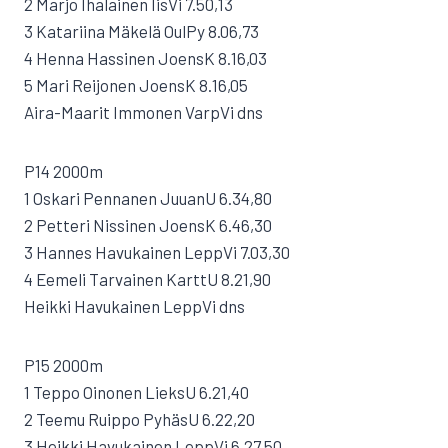
2 Marjo Ihalainen IisVi 7.50,13
3 Katariina Mäkelä OulPy 8.06,73
4 Henna Hassinen JoensK 8.16,03
5 Mari Reijonen JoensK 8.16,05
Aira-Maarit Immonen VarpVi dns
P14 2000m
1 Oskari Pennanen JuuanU 6.34,80
2 Petteri Nissinen JoensK 6.46,30
3 Hannes Havukainen LeppVi 7.03,30
4 Eemeli Tarvainen KarttU 8.21,90
Heikki Havukainen LeppVi dns
P15 2000m
1 Teppo Oinonen LieksU 6.21,40
2 Teemu Ruippo PyhäsU 6.22,20
3 Heikki Havukainen LeppVi 6.27,50