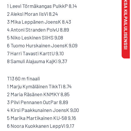
MAKSA KILPAILULISENSSI
1 Leevi Törmäkangas PulkkP 8,14
2 Aleksi Moran IisVi 8,24
3 Mika Leppänen JoensK 8,43
4 Antoni Stranden PolvU 8,89
5 Niko Leskinen SiiHS 9,08
6 Tuomo Hurskainen JoensK 9,09
7 Harri Tavasti KarttU 9,10
8 Samuli Alajuuma KajKi 9,37
T13 60 m finaali
1 Marju Kymäläinen TikkTi 8,74
2 Maria Räsänen KNMKY 8,85
3 Pilvi Pennanen OutPar 8,89
4 Kirsi Paakkunainen JoensK 9,00
5 Marika Martikainen KU-58 9,16
6 Noora Kuokkanen LeppVi 9,17