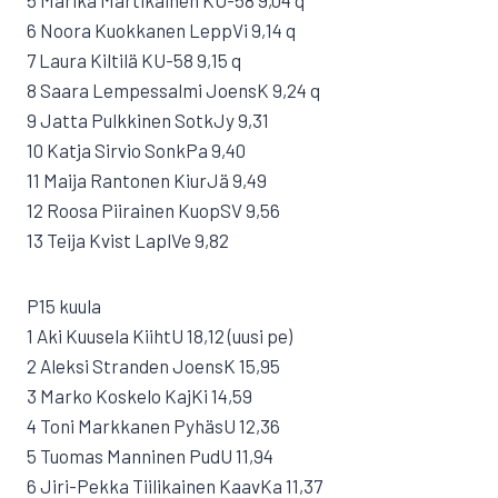
5 Marika Martikainen KU-58 9,04 q
6 Noora Kuokkanen LeppVi 9,14 q
7 Laura Kiltilä KU-58 9,15 q
8 Saara Lempessalmi JoensK 9,24 q
9 Jatta Pulkkinen SotkJy 9,31
10 Katja Sirvio SonkPa 9,40
11 Maija Rantonen KiurJä 9,49
12 Roosa Piirainen KuopSV 9,56
13 Teija Kvist LaplVe 9,82
P15 kuula
1 Aki Kuusela KiihtU 18,12 (uusi pe)
2 Aleksi Stranden JoensK 15,95
3 Marko Koskelo KajKi 14,59
4 Toni Markkanen PyhäsU 12,36
5 Tuomas Manninen PudU 11,94
6 Jiri-Pekka Tiilikainen KaavKa 11,37