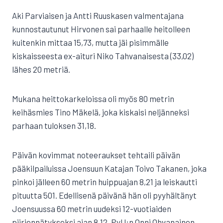
Aki Parviaisen ja Antti Ruuskasen valmentajana
kunnostautunut Hirvonen sai parhaalle heitolleen
kuitenkin mittaa 15,73, mutta jäi pisimmälle
kiskaisseesta ex-aituri Niko Tahvanaisesta (33,02)
lähes 20 metriä.
Mukana heittokarkeloissa oli myös 80 metrin
keihäsmies Tino Mäkelä, joka kiskaisi neljänneksi
parhaan tuloksen 31,18.
Päivän kovimmat noteeraukset tehtaili päivän
pääkilpailuissa Joensuun Katajan Toivo Takanen, joka
pinkoi jälleen 60 metrin huippuajan 8,21 ja leiskautti
pituutta 501. Edellisenä päivänä hän oli pyyhältänyt
Joensuussa 60 metrin uudeksi 12-vuotiaiden
piiriennätykseksi ajan 8,12. PyU:n Onni Ohvanainen