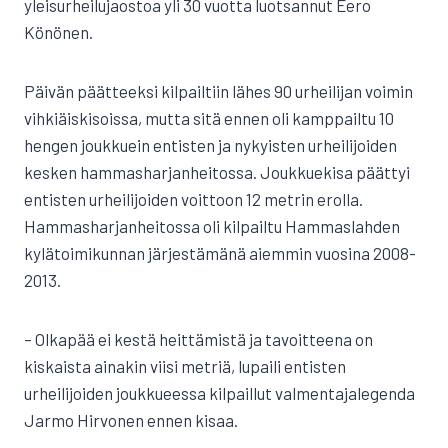
yleisurheilujaostoa yli 30 vuotta luotsannut Eero
Könönen.
Päivän päätteeksi kilpailtiin lähes 90 urheilijan voimin
vihkiäiskisoissa, mutta sitä ennen oli kamppailtu 10
hengen joukkuein entisten ja nykyisten urheilijoiden
kesken hammasharjanheitossa. Joukkuekisa päättyi
entisten urheilijoiden voittoon 12 metrin erolla.
Hammasharjanheitossa oli kilpailtu Hammaslahden
kylätoimikunnan järjestämänä aiemmin vuosina 2008-
2013.
– Olkapää ei kestä heittämistä ja tavoitteena on
kiskaista ainakin viisi metriä, lupaili entisten
urheilijoiden joukkueessa kilpaillut valmentajalegenda
Jarmo Hirvonen ennen kisaa.