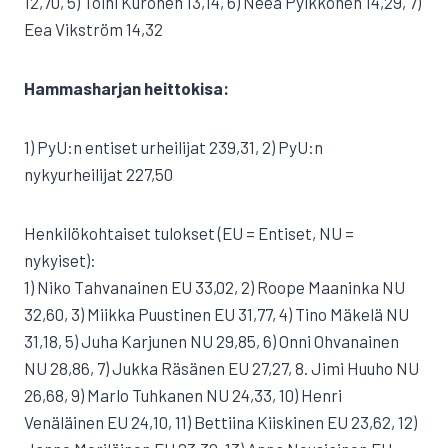
12,70, 5) Toini Kuronen 13,14, 6) Neea Pylkkönen 14,29, 7)
Eea Vikström 14,32
Hammasharjan heittokisa:
1) PyU:n entiset urheilijat 239,31, 2) PyU:n
nykyurheilijat 227,50
Henkilökohtaiset tulokset (EU = Entiset, NU =
nykyiset):
1) Niko Tahvanainen EU 33,02, 2) Roope Maaninka NU
32,60, 3) Miikka Puustinen EU 31,77, 4) Tino Mäkelä NU
31,18, 5) Juha Karjunen NU 29,85, 6) Onni Ohvanainen
NU 28,86, 7) Jukka Räsänen EU 27,27, 8. Jimi Huuho NU
26,68, 9) Marlo Tuhkanen NU 24,33, 10) Henri
Venäläinen EU 24,10, 11) Bettiina Kiiskinen EU 23,62, 12)