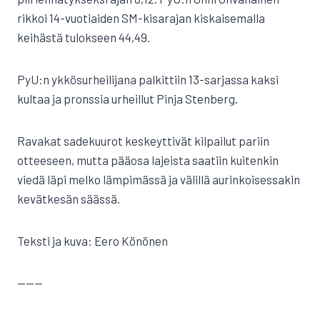
rikkoi 14-vuotiaiden SM-kisarajan kiskaisemalla
keihästä tulokseen 44,49.
PyU:n ykkösurheilijana palkittiin 13-sarjassa kaksi
kultaa ja pronssia urheillut Pinja Stenberg.
Ravakat sadekuurot keskeyttivät kilpailut pariin
otteeseen, mutta pääosa lajeista saatiin kuitenkin
viedä läpi melko lämpimässä ja välillä aurinkoisessakin
kevätkesän säässä.
Teksti ja kuva: Eero Könönen
———