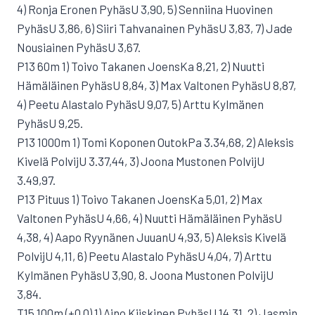
4) Ronja Eronen PyhäsU 3,90, 5) Senniina Huovinen
PyhäsU 3,86, 6) Siiri Tahvanainen PyhäsU 3,83, 7) Jade
Nousiainen PyhäsU 3,67.
P13 60m 1) Toivo Takanen JoensKa 8,21, 2) Nuutti
Hämäläinen PyhäsU 8,84, 3) Max Valtonen PyhäsU 8,87,
4) Peetu Alastalo PyhäsU 9,07, 5) Arttu Kylmänen
PyhäsU 9,25.
P13 1000m 1) Tomi Koponen OutokPa 3.34,68, 2) Aleksis
Kivelä PolvijU 3.37,44, 3) Joona Mustonen PolvijU
3.49,97.
P13 Pituus 1) Toivo Takanen JoensKa 5,01, 2) Max
Valtonen PyhäsU 4,66, 4) Nuutti Hämäläinen PyhäsU
4,38, 4) Aapo Ryynänen JuuanU 4,93, 5) Aleksis Kivelä
PolvijU 4,11, 6) Peetu Alastalo PyhäsU 4,04, 7) Arttu
Kylmänen PyhäsU 3,90, 8. Joona Mustonen PolvijU
3,84.
T15 100m (+0,0) 1) Aino Kiiskinen PyhäsU 14,31, 2) Jasmin