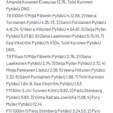
Amanda Kovanen Ei seuraa 13,75, Toini Kuronen
PyhäsU DNS.
T9 1000m 1) Milja Päivelin PyhäsU 4.12,56, 2) Veera
Torniainen PyhäsU 4.35,73, 3) Sanni Pursiainen PyhäsU
4.41,24, 4) Veera Hiltunen PyhäsU 4.54,81, 5) Selja Myller
PyhäsU 5.07,82, 6) Diana Laakkonen PyhäsU 5.15,10, 7)
Eea Vikström PyhäsU 5.47,04, Toini Kuronen PyhäsU
DNS.
T9 Pituus 1) Milja Päivelin PyhäsU 2,76, 2) Diana
Laakkonen PyhäsU 2,74, 3) Selja Myller PyhäsU 2,72, 4)
Minja Pekkanen LieksU 2,38, 5) Veera Hiltunen PyhäsU
2,32, 6) Sanni Pursiainen PyhäsU 1,98, 7) Toini Kuronen
PyhäsU 1,64, 8. Eea Vikström PyhäsU 1,53.
P11 60m 1) Jiri Turunen KiihtU 9,82, 2) Pietu Stenberg
PyhäsU 9,83, 3) Vinha Raitala JoensKa 11,08, 4) Pyry
Myller PyhäsU 12,14.
P11 1000m 1) Pietu Stenberg PyhäsU 3.24,53, 2) Pyry