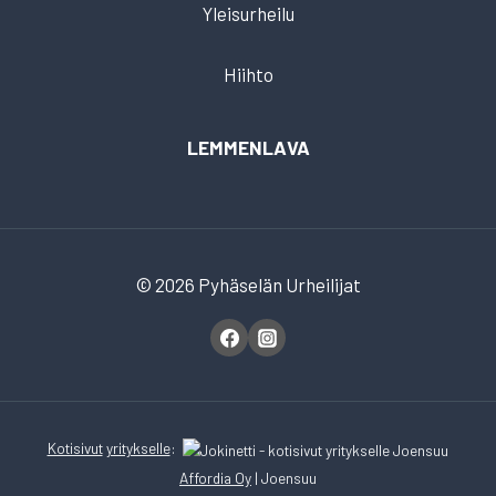
Yleisurheilu
Hiihto
LEMMENLAVA
© 2026 Pyhäselän Urheilijat
Kotisivut
yritykselle
:
Affordia Oy
| Joensuu