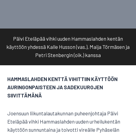
Päivi Eteläpää vihki uuden Hammaslahden kentän
käyttöön yhdessä Kalle Husson (vas.), Maija Törmäsen ja
Petri Stenbergin (oik.) kanssa
HAMMASLAHDEN KENTTÄ VIHITTIIN KÄYTTÖÖN
AURINGONPAISTEEN JA SADEKUUROJEN
SIIVITTÄMÄNÄ
Joensuun liikuntalautakunnan puheenjohtaja Päivi
Eteläpää vihki Hammaslahden uuden urheilukentän
käyttöön sunnuntaina ja toivotti vireälle Pyhäselän