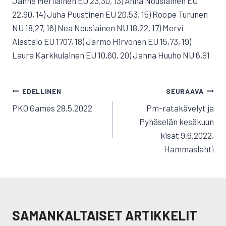
Janne Meriläinen EU 23,30, 13) Anna Nousiainen EU
22,90, 14) Juha Puustinen EU 20,53, 15) Roope Turunen
NU 18,27, 16) Nea Nousiainen NU 18,22, 17) Mervi
Alastalo EU 1707, 18) Jarmo Hirvonen EU 15,73, 19)
Laura Karkkulainen EU 10,60, 20) Janna Huuho NU 6,91
ARTIKKELIEN
EDELLINEN
SEURAAVA
SELAUS
PKO Games 28.5.2022
Pm-ratakävelyt ja
Pyhäselän kesäkuun
kisat 9.6.2022,
Hammaslahti
SAMANKALTAISET ARTIKKELIT