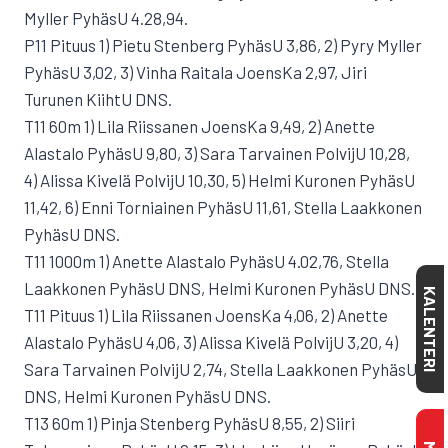
Myller PyhäsU 4.28,94.
P11 Pituus 1) Pietu Stenberg PyhäsU 3,86, 2) Pyry Myller
PyhäsU 3,02, 3) Vinha Raitala JoensKa 2,97, Jiri
Turunen KiihtU DNS.
T11 60m 1) Lila Riissanen JoensKa 9,49, 2) Anette
Alastalo PyhäsU 9,80, 3) Sara Tarvainen PolvijU 10,28,
4) Alissa Kivelä PolvijU 10,30, 5) Helmi Kuronen PyhäsU
11,42, 6) Enni Torniainen PyhäsU 11,61, Stella Laakkonen
PyhäsU DNS.
T11 1000m 1) Anette Alastalo PyhäsU 4.02,76, Stella
Laakkonen PyhäsU DNS, Helmi Kuronen PyhäsU DNS.
KALENTERI
T11 Pituus 1) Lila Riissanen JoensKa 4,06, 2) Anette
Alastalo PyhäsU 4,06, 3) Alissa Kivelä PolvijU 3,20, 4)
Sara Tarvainen PolvijU 2,74, Stella Laakkonen PyhäsU
DNS, Helmi Kuronen PyhäsU DNS.
T13 60m 1) Pinja Stenberg PyhäsU 8,55, 2) Siiri