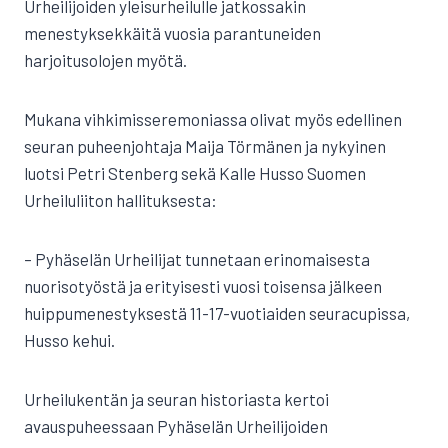
Urheilijoiden yleisurheilulle jatkossakin
menestyksekkäitä vuosia parantuneiden
harjoitusolojen myötä.
Mukana vihkimisseremoniassa olivat myös edellinen
seuran puheenjohtaja Maija Törmänen ja nykyinen
luotsi Petri Stenberg sekä Kalle Husso Suomen
Urheiluliiton hallituksesta:
– Pyhäselän Urheilijat tunnetaan erinomaisesta
nuorisotyöstä ja erityisesti vuosi toisensa jälkeen
huippumenestyksestä 11-17-vuotiaiden seuracupissa,
Husso kehui.
Urheilukentän ja seuran historiasta kertoi
avauspuheessaan Pyhäselän Urheilijoiden