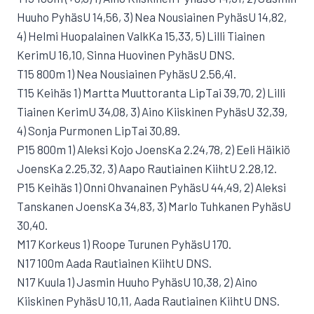
Huuho PyhäsU 14,56, 3) Nea Nousiainen PyhäsU 14,82,
4) Helmi Huopalainen ValkKa 15,33, 5) Lilli Tiainen
KerimU 16,10, Sinna Huovinen PyhäsU DNS.
T15 800m 1) Nea Nousiainen PyhäsU 2.56,41.
T15 Keihäs 1) Martta Muuttoranta LipTai 39,70, 2) Lilli
Tiainen KerimU 34,08, 3) Aino Kiiskinen PyhäsU 32,39,
4) Sonja Purmonen LipTai 30,89.
P15 800m 1) Aleksi Kojo JoensKa 2.24,78, 2) Eeli Häikiö
JoensKa 2.25,32, 3) Aapo Rautiainen KiihtU 2.28,12.
P15 Keihäs 1) Onni Ohvanainen PyhäsU 44,49, 2) Aleksi
Tanskanen JoensKa 34,83, 3) Marlo Tuhkanen PyhäsU
30,40.
M17 Korkeus 1) Roope Turunen PyhäsU 170.
N17 100m Aada Rautiainen KiihtU DNS.
N17 Kuula 1) Jasmin Huuho PyhäsU 10,38, 2) Aino
Kiiskinen PyhäsU 10,11, Aada Rautiainen KiihtU DNS.