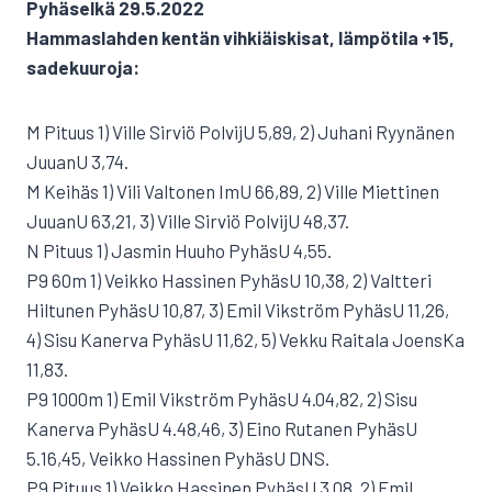
Pyhäselkä 29.5.2022
Hammaslahden kentän vihkiäiskisat, lämpötila +15,
sadekuuroja:
M Pituus 1) Ville Sirviö PolvijU 5,89, 2) Juhani Ryynänen
JuuanU 3,74.
M Keihäs 1) Vili Valtonen ImU 66,89, 2) Ville Miettinen
JuuanU 63,21, 3) Ville Sirviö PolvijU 48,37.
N Pituus 1) Jasmin Huuho PyhäsU 4,55.
P9 60m 1) Veikko Hassinen PyhäsU 10,38, 2) Valtteri
Hiltunen PyhäsU 10,87, 3) Emil Vikström PyhäsU 11,26,
4) Sisu Kanerva PyhäsU 11,62, 5) Vekku Raitala JoensKa
11,83.
P9 1000m 1) Emil Vikström PyhäsU 4.04,82, 2) Sisu
Kanerva PyhäsU 4.48,46, 3) Eino Rutanen PyhäsU
5.16,45, Veikko Hassinen PyhäsU DNS.
P9 Pituus 1) Veikko Hassinen PyhäsU 3,08, 2) Emil