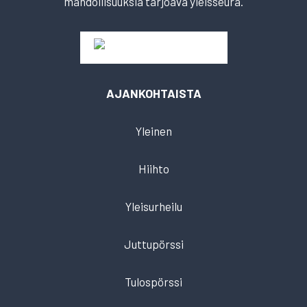
mahdollisuuksia tarjoava yleisseura.
AJANKOHTAISTA
Yleinen
Hiihto
Yleisurheilu
Juttupörssi
Tulospörssi