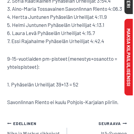
2. Sofia Raatikainen Pyhäselän Urheilijat 3:54.4
3. Aino-Maria Tossavainen Savonlinnan Riento 4:06.3
4. Hertta Juntunen Pyhäselän Urheilijat 4:11.9
5. Helmi Juntunen Pyhäselän Urheilijat 4:13.1
MAKSA KILPAILULISENSSI
6. Laura Levä Pyhäselän Urheilijat 4:15.7
7. Essi Rajahalme Pyhäselän Urheilijat 4:42.4
9-15-vuotiaiden pm-pisteet (menestys+osanotto =
yhteispisteet):
1. Pyhäselän Urheilijat 39+13 = 52
Savonlinnan Riento ei kuulu Pohjois-Karjalan piiriin.
ARTIKKELIEN
EDELLINEN
SEURAAVA
SELAUS
Niko ja Markus rikkoivat
Itä-Suomen