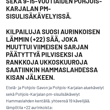
SEKÄ 9-15-VUOTIAIDEN POHJOIS-
KARJALAN PM-
SISULISÄKÄVELYISSÄ.
KILPAILUJA SUOSI AURINKOISEN
LÄMMIN (+22) SÄÄ, JOKA
MUUTTUI VIIMEISEN SARJAN
PÄÄTYTTYÄ PILVISEKSI JA
RANKKOJA UKKOSKUUROJA
SAATIINKIN HAMMASLAHDESSA
KISAN JÄLKEEN.
Etelä- ja Pohjois-Savon ja Pohjois-Karjalan aluekävelyt
sekä Pohjois-Karjalan pm-sisulisäkävelyt
Hammaslahden kentällä, yhteensä 19 kävelijää,
lämpötila +22 aurinkoista: