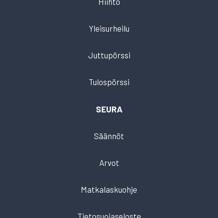
Hiihto
Yleisurheilu
Juttupörssi
Tulospörssi
SEURA
Säännöt
Arvot
Matkalaskuohje
Tietosuojaseloste