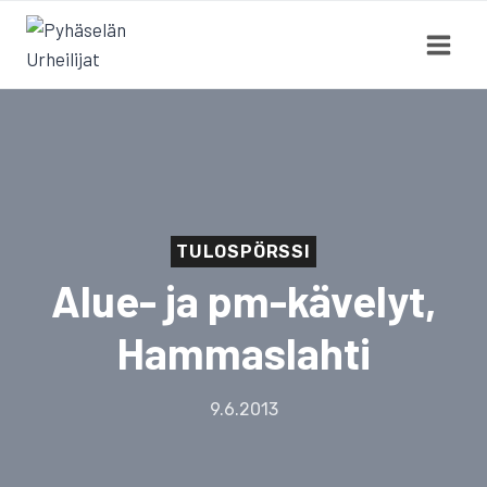
Siirry
sisältöön
TULOSPÖRSSI
Alue- ja pm-kävelyt,
Hammaslahti
9.6.2013