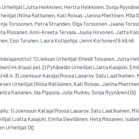
an Urheilijat (Jutta Heikkinen, Hertta Heikkinen, Sonja Ryynän
rheilijat (Niina Ratilainen, Kati Roivas, Janina Miettinen, Miia Si
Senja Torssonen, Petra Stranden, Olga Torssonen, Jaana Torsso
ta Rissanen, Anni-Kreeta Tervala, Juulia Hirvonen, Jatta Kalaj
en, Essi Turunen, Laura Kotipohja, Jenni Korhonen) 9.49,46
 (käsiajanotto): 1) Lieksan Urheilijat I(Heidi Toivanen, Jutta He
en) 44,9 (uusi pe), 2) Pyhäselän Urheilijat (Jatta Kalajoki, Emi
) 48,4, 3) Joensuun Kataja (Roosa Lasarov, Satu Laatikainen, Mi
ärven Urheilijat (Niina Ratilainen, Kati Roivas, Janina Miettinen,
uanita Kananen, Ida Pippola, Julia Muikku, Sonja Ryynänen) DQ
pailu: 1) Joensuun Kataja (Roosa Lasarov, Satu Laatikainen, Mii
ilijat (Jatta Kalajoki, Emilia Sieviläinen, Heta Rissanen, Isabe
ven Urheilijat DQ