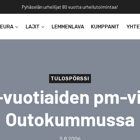
Pyhäselän urheilijat 80 vuotta urheilutoimintaa!
SEURA
LAJIT
LEMMENLAVA
KUMPPANIT
YHTE
TULOSPÖRSSI
-vuotiaiden pm-vi
Outokummussa
5.8.2006