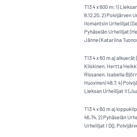
T13 4 x 600 m: 1) Lieks
8.12,20, 2) Polvijärven U
Ilomantsin Urheilijat (
Pyhäselän Urheilijat (He
Jänne (Katariina Tuonon
T13 4 x 60 m aj alkuerät
Kiiskinen, Hertta Heikkin
Rissanen, Isabella Björn
Huovinen) 48,7, 4) Polvij
Lieksan Urheilijat II (J
T13 4 x 60 m aj loppukil
46,74, 2) Pyhäselän Urhe
Urheilijat I DQ, Polvijär