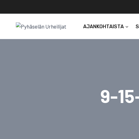
Siirry
sisältöön
AJANKOHTAISTA
9-15