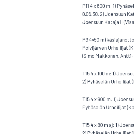
P11 4 x 600 m: 1) Pyhäs
8.06,38, 2) Joensuun Kat
Joensuun Kataja II (Visa
P9 4×50 m (käsiajanotto
Polvijärven Urheilijat (
(Simo Makkonen, Antti-
T15 4 x 100 m: 1) Joens
2) Pyhäselän Urheilijat 
T15 4 x 800 m: 1) Joensu
Pyhäselän Urheilijat (K
T15 4 x 80 m aj: 1) Joen
2) Pyhäselän Urheilijat 