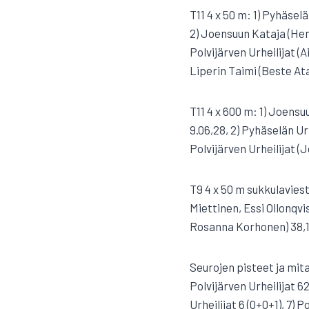
T11 4 x 50 m: 1) Pyhäsel
2) Joensuun Kataja (Hen
Polvijärven Urheilijat 
Liperin Taimi (Beste A
T11 4 x 600 m: 1) Joens
9.06,28, 2) Pyhäselän Ur
Polvijärven Urheilijat 
T9 4 x 50 m sukkulaviest
Miettinen, Essi Ollonqvi
Rosanna Korhonen) 38,
Seurojen pisteet ja mital
Polvijärven Urheilijat 62
Urheilijat 6 (0+0+1), 7) 