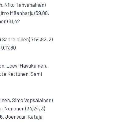
en, Niko Tahvanainen)
Mitro Mäenharju) 59,88,
nen) 61,42
 Saarelainen) 7.54,82, 2)
 9.17,80
nen, Leevi Havukainen,
 Atte Kettunen, Sami
ainen, Simo Vepsäläinen)
ri Nenonen) 34,24, 3)
,26. Joensuun Kataja