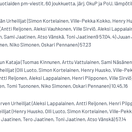
otiaiden pm-viestit, 60 joukkuetta, järj. OkuP ja PoU, lämpötil
län Urheilijat (Simon Kortelainen, Ville-Pekka Kokko, Henry Hu
 (Antti Reijonen, Aleksi Vauhkonen, Ville Sirviö, Aleksi Lappalai
en, Sami Jaatinen, Atso Vänskä, Toni Jaatinen9 57,04, 4) Juuan
en, Niko Simonen, Oskari Pennanen) 57,23
uun Kataja (Tuomas Kinnunen, Arttu Vattulainen, Sami Näsänen,
heilijat (Olli Luoto, Simon Kortelainen, Henry Huusko, Ville-Pek
ntti Reijonen, Aleksi Lappalainen, Henri Piipponen, Ville Sirviö
n, Tomi Tuononen, Niko Simonen, Oskari Pennanen) 10.45,16
järven Urheilijat (Aleksi Lappalainen, Antti Reijonen, Henri Piipp
ilijat (Henry Huusko, Olli Luoto, Simon Kortelainen, Ville-Pekk
i Jaatinen, Tero Jaatinen, Toni Jaatinen, Atso Vänskä) 57,14