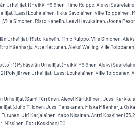
län Urheilijat I (Heikki Pölönen, Timo Ruippo, Aleksi Saarelain
heilijat (Lassi Louhelainen, Ilkka Savolainen, Ville Tolppainen, 
II (Ville Simonen, Risto Kahelin, Leevi Havukainen, Joona Peso
län Urheilijat (Risto Kahelin, Timo Ruippo, Ville Simonen, Aleksi
Mitro Mäenharju, Atte Kettunen, Aleksi Walling, Ville Tolppanen)
notto): 1) Pyhäselän Urheilijat (Heikki Pölönen, Aleksi Saarelai
2) Polvijärven Urheilijat (Lassi Louhelainen, Ville Tolppanen,
län Urheilijat (Sami Törrönen, Alexei Kärkkäinen, Jussi Karkkul
heilijat (Juho Tillonen, Jussi Tanskanen, Miska Mäenharju, Oska
 Turunen, Jiri Karjalainen, Aapo Nissinen, Antti Koskinen) 35
lari Nissinen, Eetu Koskinen) DQ