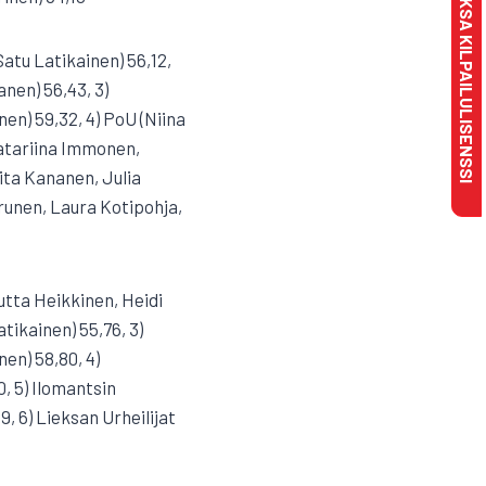
MAKSA KILPAILULISENSSI
Satu Latikainen) 56,12,
anen) 56,43, 3)
en) 59,32, 4) PoU (Niina
(Katariina Immonen,
ita Kananen, Julia
runen, Laura Kotipohja,
Jutta Heikkinen, Heidi
tikainen) 55,76, 3)
en) 58,80, 4)
0, 5) Ilomantsin
, 6) Lieksan Urheilijat