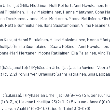
än Urheilijat (Hilla Miettinen, Nelli Koffert, Anni Havukainen, E
ni Piitulainen, Hillevi Maksimainen, Hanna Mäntynen, Oona Mal
(Aino Tanskanen, Jonna-Mari Mertanen, Moona Ratilainen, Ella P
tak, Netta Rummukainen, Ilona Saastamoinen, Vilma Räsänen) 
uun Kataja (Henni Piitulainen, Hillevi Maksimainen, Hanna Mänt
heilijat (Emilia Suomalainen, Saara Pölönen, Anni Havukainen, M
(Jonna-Mari Mertanen, Moona Ratilainen, Ella Pajarinen, Aino 
i (käsiajanotto): 1) Pyhäselän Urheilijat (Juulia Auvinen, Veera
st) 35,2, 2) Polvijärven Urheilijat (Sanni Ratilainen, Silja Lapp
1
it (suluissa): 1) Pyhäselän Urheilijat 109 (9+7+2), 2) Joensuun K
 (1+8+3), 4) Lieksan Urheilijat 23 (2+0+2), 5) Juuan Jänne 8 (0+0
Polvijärven Vauhti 4 (0+0+1), 8) Liperin Taimi 3 (0+0+0)