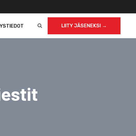
LIITY JÄSENEKSI →
YSTIEDOT
estit