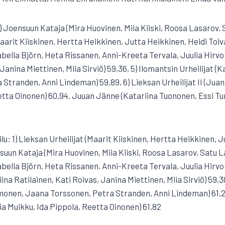
1) Joensuun Kataja (Mira Huovinen, Miia Kiiski, Roosa Lasarov, 
(Maarit Kiiskinen, Hertta Heikkinen, Jutta Heikkinen, Heidi Toiv
abella Björn, Heta Rissanen, Anni-Kreeta Tervala, Juulia Hirvon
 Janina Miettinen, Miia Sirviö) 59,36, 5) Ilomantsin Urheilijat 
Stranden, Anni Lindeman) 59,89, 6) Lieksan Urheilijat II (Juan
etta Oinonen) 60,94. Juuan Jänne (Katariina Tuononen, Essi Tu
ilu: 1) Lieksan Urheilijat (Maarit Kiiskinen, Hertta Heikkinen, 
suun Kataja (Mira Huovinen, Miia Kiiski, Roosa Lasarov, Satu La
abella Björn, Heta Rissanen, Anni-Kreeta Tervala, Juulia Hirvon
iina Ratilainen, Kati Roivas, Janina Miettinen, Miia Sirviö) 59,3
mmonen, Jaana Torssonen, Petra Stranden, Anni Lindeman) 61,29
ia Muikku, Ida Pippola, Reetta Oinonen) 61,82