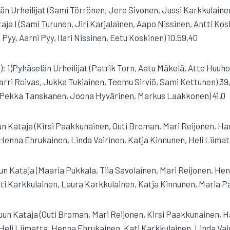
elän Urheilijat (Sami Törrönen, Jere Sivonen, Jussi Karkkulain
aja I (Sami Turunen, Jiri Karjalainen, Aapo Nissinen, Antti Kosk
 Pyy, Aarni Pyy, Ilari Nissinen, Eetu Koskinen) 10.59,40
): 1)Pyhäselän Urheilijat (Patrik Torn, Aatu Mäkelä, Atte Huuh
Karri Roivas, Jukka Tukiainen, Teemu Sirviö, Sami Kettunen) 39,
Pekka Tanskanen, Joona Hyvärinen, Markus Laakkonen) 41,0
uun Kataja (Kirsi Paakkunainen, Outi Broman, Mari Reijonen, Han
(Henna Ehrukainen, Linda Vairinen, Katja Kinnunen, Heli Liimat
un Kataja (Maaria Pukkala, Tiia Savolainen, Mari Reijonen, Hen
ati Karkkulainen, Laura Karkkulainen, Katja Kinnunen, Maria Pa
suun Kataja (Outi Broman, Mari Reijonen, Kirsi Paakkunainen, H
(Heli Liimatta, Henna Ehrukainen, Kati Karkkulainen, Linda Vai