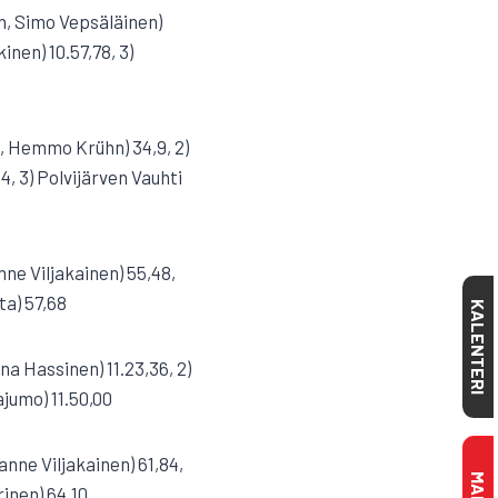
en, Simo Vepsäläinen)
inen) 10.57,78, 3)
o, Hemmo Krühn) 34,9, 2)
4, 3) Polvijärven Vauhti
ne Viljakainen) 55,48,
ta) 57,68
KALENTERI
na Hassinen) 11.23,36, 2)
jumo) 11.50,00
anne Viljakainen) 61,84,
rinen) 64,10