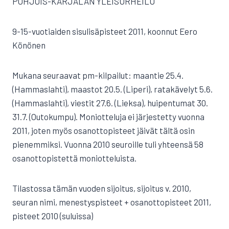
POHJOIS-KARJALAN YLEISURHEILU
9-15-vuotiaiden sisulisäpisteet 2011, koonnut Eero
Könönen
Mukana seuraavat pm-kilpailut: maantie 25.4.
(Hammaslahti), maastot 20.5. (Liperi), ratakävelyt 5.6.
(Hammaslahti), viestit 27.6. (Lieksa), huipentumat 30. 
31.7. (Outokumpu). Moniotteluja ei järjestetty vuonna
2011, joten myös osanottopisteet jäivät tältä osin
pienemmiksi. Vuonna 2010 seuroille tuli yhteensä 58
osanottopistettä moniotteluista.
Tilastossa tämän vuoden sijoitus, sijoitus v. 2010,
seuran nimi, menestyspisteet + osanottopisteet 2011,
pisteet 2010 (suluissa)