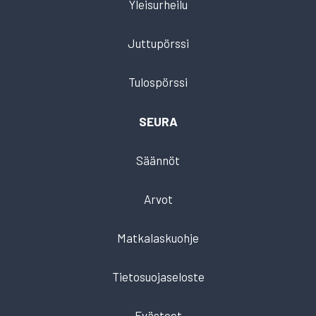
Yleisurheilu
Juttupörssi
Tulospörssi
SEURA
Säännöt
Arvot
Matkalaskuohje
Tietosuojaseloste
Evästeet