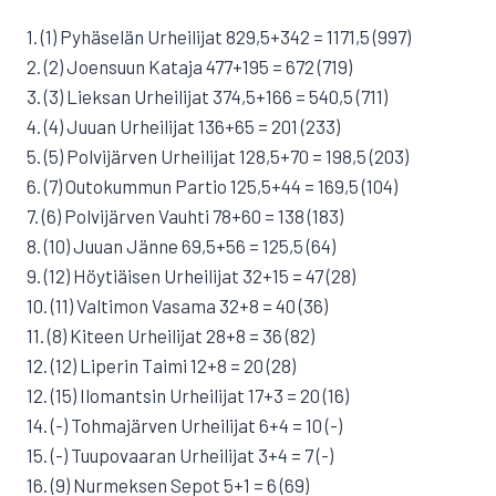
1. (1) Pyhäselän Urheilijat 829,5+342 = 1171,5 (997)
2. (2) Joensuun Kataja 477+195 = 672 (719)
3. (3) Lieksan Urheilijat 374,5+166 = 540,5 (711)
4. (4) Juuan Urheilijat 136+65 = 201 (233)
5. (5) Polvijärven Urheilijat 128,5+70 = 198,5 (203)
6. (7) Outokummun Partio 125,5+44 = 169,5 (104)
7. (6) Polvijärven Vauhti 78+60 = 138 (183)
8. (10) Juuan Jänne 69,5+56 = 125,5 (64)
9. (12) Höytiäisen Urheilijat 32+15 = 47 (28)
10. (11) Valtimon Vasama 32+8 = 40 (36)
11. (8) Kiteen Urheilijat 28+8 = 36 (82)
12. (12) Liperin Taimi 12+8 = 20 (28)
12. (15) Ilomantsin Urheilijat 17+3 = 20 (16)
14. (-) Tohmajärven Urheilijat 6+4 = 10 (-)
15. (-) Tuupovaaran Urheilijat 3+4 = 7 (-)
16. (9) Nurmeksen Sepot 5+1 = 6 (69)