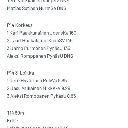
Tero Kärkkäinen KuopSV DNS
Matias Sutinen NurmSe DNS
P14 Korkeus
1 Kari Paakkunainen JoensKa 160
2 Lauri Honkalampi KuopSV 145
3 Jarno Purmonen PyhäsU 135
Aleksi Romppanen PyhäsU DNS
P14 3-Loikka
1 Jere Hyvärinen PolvVa 9,66
2 Jasu Asikainen MikkK-V 9,29
3 Aleksi Romppanen PyhäsU 8,65
T14 60m
Erä 1: