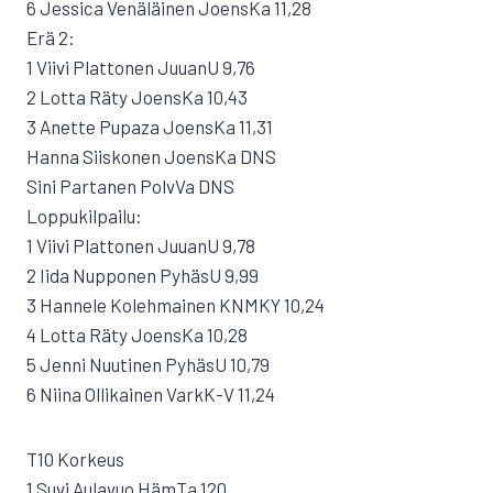
6 Jessica Venäläinen JoensKa 11,28
Erä 2:
1 Viivi Plattonen JuuanU 9,76
2 Lotta Räty JoensKa 10,43
3 Anette Pupaza JoensKa 11,31
Hanna Siiskonen JoensKa DNS
Sini Partanen PolvVa DNS
Loppukilpailu:
1 Viivi Plattonen JuuanU 9,78
2 Iida Nupponen PyhäsU 9,99
3 Hannele Kolehmainen KNMKY 10,24
4 Lotta Räty JoensKa 10,28
5 Jenni Nuutinen PyhäsU 10,79
6 Niina Ollikainen VarkK-V 11,24
T10 Korkeus
1 Suvi Aulavuo HämTa 120