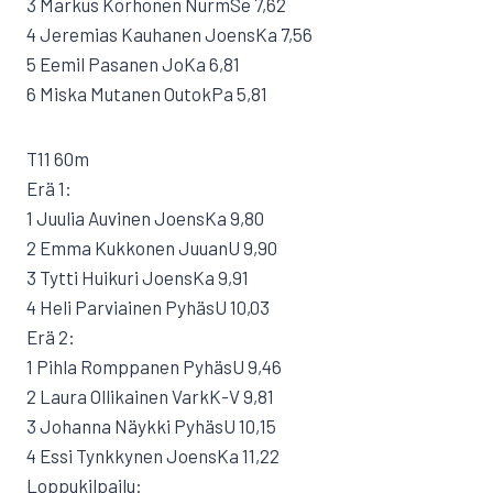
3 Markus Korhonen NurmSe 7,62
4 Jeremias Kauhanen JoensKa 7,56
5 Eemil Pasanen JoKa 6,81
6 Miska Mutanen OutokPa 5,81
T11 60m
Erä 1:
1 Juulia Auvinen JoensKa 9,80
2 Emma Kukkonen JuuanU 9,90
3 Tytti Huikuri JoensKa 9,91
4 Heli Parviainen PyhäsU 10,03
Erä 2:
1 Pihla Romppanen PyhäsU 9,46
2 Laura Ollikainen VarkK-V 9,81
3 Johanna Näykki PyhäsU 10,15
4 Essi Tynkkynen JoensKa 11,22
Loppukilpailu: