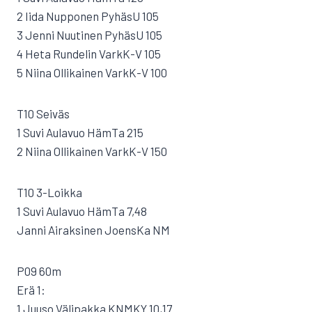
2 Iida Nupponen PyhäsU 105
3 Jenni Nuutinen PyhäsU 105
4 Heta Rundelin VarkK-V 105
5 Niina Ollikainen VarkK-V 100
T10 Seiväs
1 Suvi Aulavuo HämTa 215
2 Niina Ollikainen VarkK-V 150
T10 3-Loikka
1 Suvi Aulavuo HämTa 7,48
Janni Airaksinen JoensKa NM
P09 60m
Erä 1:
1 Juuso Välipakka KNMKY 10,17