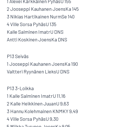
1 Alexei Kärkkäinen PyhäsU 155
2 Jooseppi Kauhanen JoensKa 145
3 Niklas Hartikainen NurmSe 140
4 Ville Sorsa PyhäsU 135
Kalle Salminen ImatrU DNS
Antti Koskinen JoensKa DNS
P13 Seiväs
1 Jooseppi Kauhanen JoensKa 190
Valtteri Ryynänen LieksU DNS
P13 3-Loikka
1 Kalle Salminen ImatrU 11,16
2 Kalle Heikkinen JuuanU 9,63
3 Hannu Kolehmainen KNMKY 9,49
4 Ville Sorsa PyhäsU 9,30
5 Miikka Turunen JoensKa 9,05