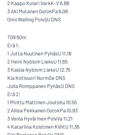
2 Kaapo Kolari VarkK-V 6,88
3 Aki Mutanen OutokPa 6,08
Onni Walling PolvijU DNS
T09 60m
Erä 1:
1 Jutta Nuutinen PyhäsU 11,18
2 Heini Nyblom LieksU 11,65
3 Kaisla Nyblom LieksU 12,75
Kia Kotivuori NurmSe DNS
Julia Romppanen PyhäsU DNS
Erä 2:
1 Minttu Mattinen JoutsKu 10,55
2 Aliisa Pekkanen OutokPa 10,93
3 Venla Hyvärinen PolvVa 11,21
4 Katariina Koistinen KiihtU 11,36
Sini Partanen PolvVa DNS