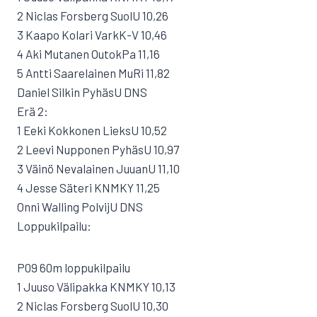
2 Niclas Forsberg SuolU 10,26
3 Kaapo Kolari VarkK-V 10,46
4 Aki Mutanen OutokPa 11,16
5 Antti Saarelainen MuRi 11,82
Daniel Silkin PyhäsU DNS
Erä 2:
1 Eeki Kokkonen LieksU 10,52
2 Leevi Nupponen PyhäsU 10,97
3 Väinö Nevalainen JuuanU 11,10
4 Jesse Säteri KNMKY 11,25
Onni Walling PolvijU DNS
Loppukilpailu:
P09 60m loppukilpailu
1 Juuso Välipakka KNMKY 10,13
2 Niclas Forsberg SuolU 10,30