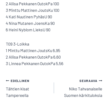
2 Aliisa Pekkanen OutokPa 100
3 Minttu Mattinen JoutsKu 100
4 Kati Nuutinen PyhäsU 90
4 Nina Mutanen JoensKa 90
6 Heini Nyblom LieksU 90
T09 3-Loikka
1 Minttu Mattinen JoutsKu 6,95
2 Aliisa Pekkanen OutokPa 6,60
3 Linnea Pekkanen OutokPa 5,56
ARTIKKELIEN
EDELLINEN
SEURAAVA
SELAUS
Tähtien kisat
Niko Tahvanaiselle
Tampereella
Suomen kärkituloksia