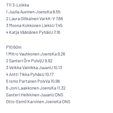
T11 3-Loikka
1 Juulia Auvinen JoensKa 8,55
2 Laura Ollikainen VarkK-V 7,66
3 Moona Kokkonen LieksU 7,45
4 Katja Väänänen PyhäsU 7,16
P10 60m
1 Mitro Vauhkonen JoensKa 9,26
2 Santeri Örn PolvijU 9,92
3 Veikka Vainikka JuuanU 10,13
4 Antti Tikka PyhäsU 10,17
5 Ismo Partanen PolvVa 10,96
6 Joni Laakkonen JoensKa 11,32
Santeri Heikkinen JuuanU DNS
Otto-Eemil Karvinen JoensKa DNS