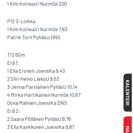
1 Kim Kotivuori NurmSe 220
P12 3-Loikka
1 Kim Kotivuori NurmSe 7,83
Patrik Torn PyhäsU DNS
T12 60m
Erä 1:
1 Ella Eronen JoensKa 9,43
2 Siiri Heino LieksU 9,53
KALENTERI
3 Jenna Parviainen PyhäsU 10,14
4 Mirka Hartikainen NurmSe 10,67
Oona Malinen JoensKa DNS
Erä 2:
2 Saara Pöllänen PyhäsU 9,76
3 Ella Kankkunen JoensKa 9,87