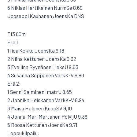
6 Niklas Hartikainen NurmSe 8,69
Jooseppi Kauhanen JoensKa DNS
T13 60m
Erä 1:
1 Iida Kokko JoensKa 9,18
2 Niina Kettunen JoensKa 9,32
3 Eveliina Ryynänen LieksU 9,63
4 Susanna Seppänen VarkK-V 9,80
Erä 2:
1 Senni Salminen ImatrU 8,65
2 Jannika Heiskanen VarkK-V 8,94
3 Maisa Halonen KuopSV 9,10
4 Jonna-Mari Mertanen PolvijU 9,36
5 Roosa Kettunen JoensKa 9,71
Loppukilpailu: