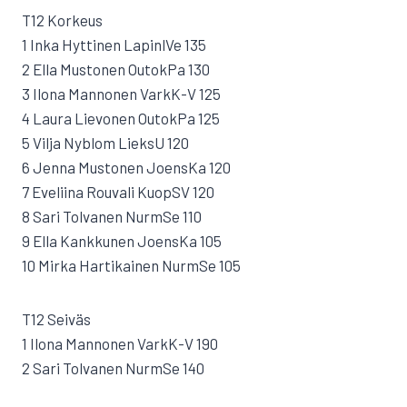
T12 Korkeus
1 Inka Hyttinen LapinlVe 135
2 Ella Mustonen OutokPa 130
3 Ilona Mannonen VarkK-V 125
4 Laura Lievonen OutokPa 125
5 Vilja Nyblom LieksU 120
6 Jenna Mustonen JoensKa 120
7 Eveliina Rouvali KuopSV 120
8 Sari Tolvanen NurmSe 110
9 Ella Kankkunen JoensKa 105
10 Mirka Hartikainen NurmSe 105
T12 Seiväs
1 Ilona Mannonen VarkK-V 190
2 Sari Tolvanen NurmSe 140