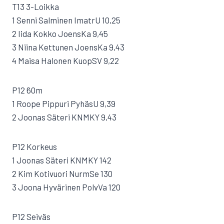
T13 3-Loikka
1 Senni Salminen ImatrU 10,25
2 Iida Kokko JoensKa 9,45
3 Niina Kettunen JoensKa 9,43
4 Maisa Halonen KuopSV 9,22
P12 60m
1 Roope Pippuri PyhäsU 9,39
2 Joonas Säteri KNMKY 9,43
P12 Korkeus
1 Joonas Säteri KNMKY 142
2 Kim Kotivuori NurmSe 130
3 Joona Hyvärinen PolvVa 120
P12 Seiväs