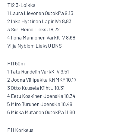
T12 3-Loikka
1 Laura Lievonen OutokPa 9,13
2 Inka Hyttinen LapinlVe 8,83
3 Siiri Heino LieksU 8,72
4 Ilona Mannonen VarkK-V 8,68
Vilja Nyblom LieksU DNS
P11 60m
1 Tatu Rundelin VarkK-V 9,51
2 Joona Välipakka KNMKY 10,17
3 Otto Kuusela KiihtU 10,31
4 Eetu Koskinen JoensKa 10,34
5 Miro Turunen JoensKa 10,48
6 Miska Mutanen OutokPa 11,60
P11 Korkeus