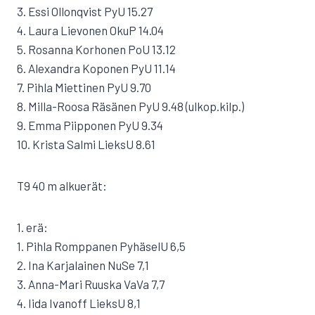
3. Essi Ollonqvist PyU 15.27
4. Laura Lievonen OkuP 14.04
5. Rosanna Korhonen PoU 13.12
6. Alexandra Koponen PyU 11.14
7. Pihla Miettinen PyU 9.70
8. Milla-Roosa Räsänen PyU 9.48 (ulkop.kilp.)
9. Emma Piipponen PyU 9.34
10. Krista Salmi LieksU 8.61
T9 40 m alkuerät:
1. erä:
1. Pihla Romppanen PyhäselU 6,5
2. Ina Karjalainen NuSe 7,1
3. Anna-Mari Ruuska VaVa 7,7
4. Iida Ivanoff LieksU 8,1