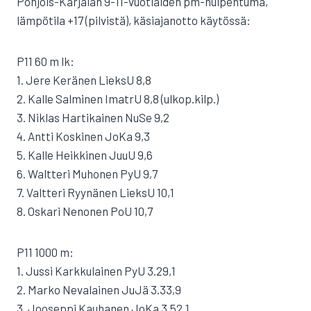
Pohjois-Karjalan 9-11-vuotiaiden pm-huipentuma,
lämpötila +17 (pilvistä), käsiajanotto käytössä:
P11 60 m lk:
1. Jere Keränen LieksU 8,8
2. Kalle Salminen ImatrU 8,8 (ulkop.kilp.)
3. Niklas Hartikainen NuSe 9,2
4. Antti Koskinen JoKa 9,3
5. Kalle Heikkinen JuuU 9,6
6. Waltteri Muhonen PyU 9,7
7. Valtteri Ryynänen LieksU 10,1
8. Oskari Nenonen PoU 10,7
P11 1000 m:
1. Jussi Karkkulainen PyU 3.29,1
2. Marko Nevalainen JuJä 3.33,9
3. Jooseppi Kauhanen JoKa 3.52,1