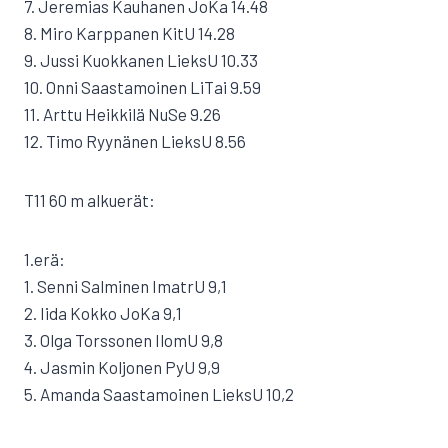
7. Jeremias Kauhanen JoKa 14.48
8. Miro Karppanen KitU 14.28
9. Jussi Kuokkanen LieksU 10.33
10. Onni Saastamoinen LiTai 9.59
11. Arttu Heikkilä NuSe 9.26
12. Timo Ryynänen LieksU 8.56
T11 60 m alkuerät:
1.erä:
1. Senni Salminen ImatrU 9,1
2. Iida Kokko JoKa 9,1
3. Olga Torssonen IlomU 9,8
4. Jasmin Koljonen PyU 9,9
5. Amanda Saastamoinen LieksU 10,2