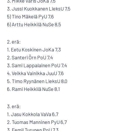
3. Mikke Varis JoKa 7,5
3. Jussi Kuokkanen LieksU 7,5
5) Tino Mäkelä PyU 7,6
6) Arttu Heikkilä NuSe 8,5
2. erä:
1. Eetu Koskinen JoKa 7,3
2. Santeri Örn PoU 7,4
3. Sami Lappalainen PoU 7,4
4. Veikka Vainikka JuuU 7,6
5. Timo Ryynänen LieksU 8,0
6. Rami Heikkilä NuSe 8,1
3. erä:
1. Jasu Kokkola VaVa 6,7
2. Tuomas Manninen PyU 6,7
3. Eemil Turunen PoU 7,3