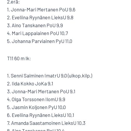
2.erä:
1. Jonna-Mari Mertanen PoU 9,6
2. Eveliina Ryynänen LieksU 9,8
3. Aino Tanskanen PoU 9,9
4. Mari Lappalainen PoU 10,7
5. Johanna Parviainen PyU 11,0
T11 60 m lk:
1. Senni Salminen ImatrU 9,0 (ulkop.kilp.)
2. Iida Kokko JoKa 9,1
3. Jonna-Mari Mertanen PoU 9,1
4. Olga Torssonen IlomU 9,9
5. Jasmin Koljonen PyU 10,0
6. Eveliina Ryynänen LieksU 10,1
7. Amanda Saastamoinen LieksU 10,3
8. Aino Tanskanen PoU 10,4