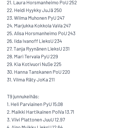
21. Laura Horsmanheimo PoU 252
22. Heidi Hyykky JuJä 250
23. Wilma Muhonen PyU 247
24. Marjukka Kokkola VaVa 247
25. Alisa Horsmanheimo PoU 243
26. Iida Ivanoff LieksU 234
27. Tanja Ryynänen LieksU 231
28. Mari Tervala PyU 229
29. Kia Kotivuori NuSe 225
30. Hanna Tanskanen PoU 220
31. Vilma Räty JoKa 211
T9 junnukeihäs:
1. Heli Parviainen PyU 15.08
2. Maikki Hartikainen PolVa 13.71
3. Viivi Plattonen JuuU 12.97
4. Aino Muikku LieksU 12.64