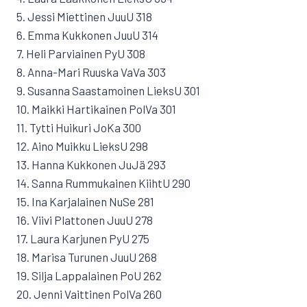
5. Jessi Miettinen JuuU 318
6. Emma Kukkonen JuuU 314
7. Heli Parviainen PyU 308
8. Anna-Mari Ruuska VaVa 303
9. Susanna Saastamoinen LieksU 301
10. Maikki Hartikainen PolVa 301
11. Tytti Huikuri JoKa 300
12. Aino Muikku LieksU 298
13. Hanna Kukkonen JuJä 293
14. Sanna Rummukainen KiihtU 290
15. Ina Karjalainen NuSe 281
16. Viivi Plattonen JuuU 278
17. Laura Karjunen PyU 275
18. Marisa Turunen JuuU 268
19. Silja Lappalainen PoU 262
20. Jenni Vaittinen PolVa 260