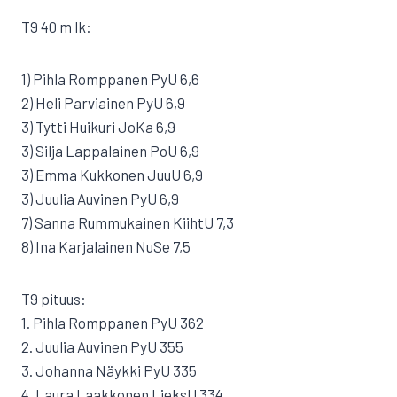
T9 40 m lk:
1) Pihla Romppanen PyU 6,6
2) Heli Parviainen PyU 6,9
3) Tytti Huikuri JoKa 6,9
3) Silja Lappalainen PoU 6,9
3) Emma Kukkonen JuuU 6,9
3) Juulia Auvinen PyU 6,9
7) Sanna Rummukainen KiihtU 7,3
8) Ina Karjalainen NuSe 7,5
T9 pituus:
1. Pihla Romppanen PyU 362
2. Juulia Auvinen PyU 355
3. Johanna Näykki PyU 335
4. Laura Laakkonen LieksU 334