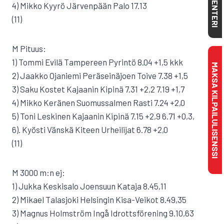
KALENTERI
4) Mikko Kyyrö Järvenpään Palo 17.13
(11)
M Pituus:
1) Tommi Evilä Tampereen Pyrintö 8.04 +1,5 kkk
MAKSA KILPAILULISENSSI
2) Jaakko Ojaniemi Peräseinäjoen Toive 7.38 +1,5
3) Saku Kostet Kajaanin Kipinä 7.31 +2,2 7.19 +1,7
4) Mikko Keränen Suomussalmen Rasti 7.24 +2,0
5) Toni Leskinen Kajaanin Kipinä 7.15 +2,9 6.71 +0,3,
6). Kyösti Vänskä Kiteen Urheilijat 6.78 +2,0
(11)
M 3000 m:n ej:
1) Jukka Keskisalo Joensuun Kataja 8.45,11
2) Mikael Talasjoki Helsingin Kisa-Veikot 8.49,35
3) Magnus Holmström Ingå Idrottsförening 9.10,63