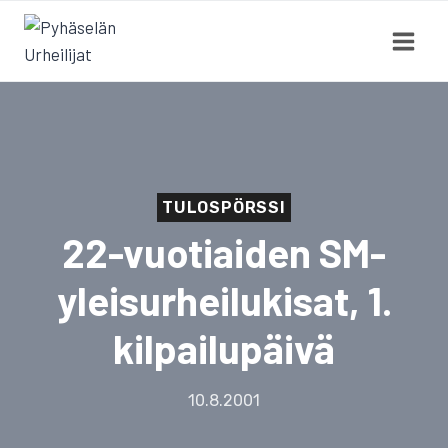
Siirry
sisältöön
TULOSPÖRSSI
22-vuotiaiden SM-
yleisurheilukisat, 1.
kilpailupäivä
10.8.2001