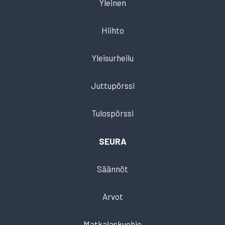
Yleinen
Hiihto
Yleisurheilu
Juttupörssi
Tulospörssi
SEURA
Säännöt
Arvot
Matkalaskuohje