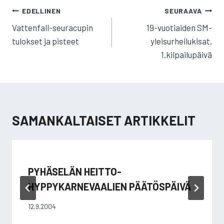
ARTIKKELIEN
EDELLINEN
SEURAAVA
SELAUS
Vattenfall-seuracupin
19-vuotiaiden SM-
tulokset ja pisteet
yleisurheilukisat,
1.kilpailupäivä
SAMANKALTAISET ARTIKKELIT
PYHÄSELÄN HEITTO-
HYPPYKARNEVAALIEN PÄÄTÖSPÄIVÄ
12.9.2004