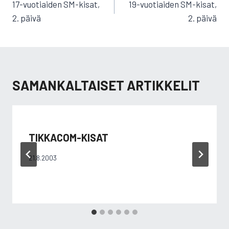
SELAUS
17-vuotiaiden SM-kisat,
19-vuotiaiden SM-kisat,
2. päivä
2. päivä
SAMANKALTAISET ARTIKKELIT
TIKKACOM-KISAT
21.8.2003