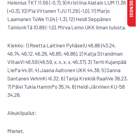
Helenius TKT 11,56 (-0,7), 9) Kristiina Alatalo LUM 11,36
(+0,3), 10) Pia Virtanen TJU 11,29 (-1,0), 11) Marjo
Laamanen TuWe 11,04 (-1,3), 12) Heidi Seppänen
TainionkTä 10,89 (-1,0), Mirva Leino UKK ilman tulosta.
Kiekko: 1) Reetta Laitinen PyhäselU 46,86 (43,24,
46,74, 46,12, 46,26, 46,85, 46,86), 2) Katja Strandman
ViitasVi 46,59 (46,59, x, x, x, x, 46,37), 3) Terhi Kujanpää
LiePa 44,91, 4) Jaana Aaltonen UKK 44,38, 5) Sanna
Santanen VehmKi 41,32, 6) Tanja Krekilä RaahVe 38,23,
7) Päivi Tukia HaminPo 35,14, 8) Heidi Järvinen KU-58
34,28.
Alkukilpailut:
Miehet,