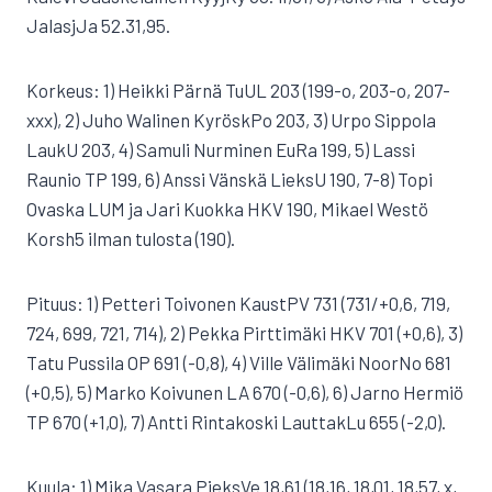
JalasjJa 52.31,95.
Korkeus: 1) Heikki Pärnä TuUL 203 (199-o, 203-o, 207-
xxx), 2) Juho Walinen KyröskPo 203, 3) Urpo Sippola
LaukU 203, 4) Samuli Nurminen EuRa 199, 5) Lassi
Raunio TP 199, 6) Anssi Vänskä LieksU 190, 7-8) Topi
Ovaska LUM ja Jari Kuokka HKV 190, Mikael Westö
Korsh5 ilman tulosta (190).
Pituus: 1) Petteri Toivonen KaustPV 731 (731/+0,6, 719,
724, 699, 721, 714), 2) Pekka Pirttimäki HKV 701 (+0,6), 3)
Tatu Pussila OP 691 (-0,8), 4) Ville Välimäki NoorNo 681
(+0,5), 5) Marko Koivunen LA 670 (-0,6), 6) Jarno Hermiö
TP 670 (+1,0), 7) Antti Rintakoski LauttakLu 655 (-2,0).
Kuula: 1) Mika Vasara PieksVe 18,61 (18,16, 18,01, 18,57, x,