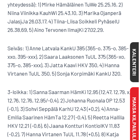
yhteydessä): 1) Mirke Hämäläinen TuWe 25.25,16, 2)
Niina Viinikka KauhWi 25.43,10, 3) Marika Ojanperä
JalasjJa 26.03,17, 4) Tiina-Liisa Soikkeli PyhäselU
26.38,69, 5) Aino Tervonen IlmajKi 27.02,29.
Seiväs: 1) Anne Latvala KankU 385 (365-o, 375-o, 385-
KALENTERI
xxo, 395-xxx), 2) Saara Laaksonen TuUL 375 (365-xo,
375-o, 385-xxx), 3) Jatta Kaavi HKV 350, 4) Hanna
Virtanen TuUL 350, 5) Sonja Korpimäki KankU 320.
3-loikka: 1) Sanna Saarman HämKi 12,95 (12,47, 12,79, x,
MAKSA KILPAILULISENSSI
12,76, 12,76, 12,95/-0,4), 2) Johanna Ruonala OP 12,53
(-0,1), 3) Sohvi Seppälä KarhU 12,43 (+0,2), 4) Anna-
Emilia Saarinen HämTa 12,27 (-0,4), 5) Reetta Hallila
HKV 12,21 (-0,6), 6) Jaana Kontturi KontiolKV 11,83
(-0,2), 7) Hanna Virtanen TuUL 11,78 (+0,5), 8) Katja