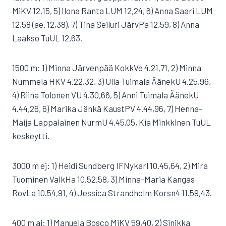
MiKV 12,15, 5) Ilona Ranta LUM 12,24, 6) Anna Saari LUM
12,58 (ae. 12,38), 7) Tina Seiluri JärvPa 12,59, 8) Anna
Laakso TuUL 12,63.
1500 m: 1) Minna Järvenpää KokkVe 4.21,71, 2) Minna
Nummela HKV 4.22,32, 3) Ulla Tuimala ÄänekU 4.25,96,
4) Riina Tolonen VU 4.30,66, 5) Anni Tuimala ÄänekU
4.44,26, 6) Marika Jänkä KaustPV 4.44,96, 7) Henna-
Maija Lappalainen NurmU 4.45,05, Kia Minkkinen TuUL
keskeytti.
3000 m ej: 1) Heidi Sundberg IFNykarl 10.45,64, 2) Mira
Tuominen ValkHa 10.52,58, 3) Minna-Maria Kangas
RovLa 10.54,91, 4) Jessica Strandholm Korsn4 11.59,43.
400 m aj: 1) Manuela Bosco MiKV 59,40, 2) Sinikka