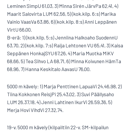
Leminen SimpU 61,03, 3) Minna Sirén JärvPa 62,41, 4)
Maarit Salovirta LUM 62,56, 5) (kok.kilp. 6:s) Marika
Vainio VaasVa 63,86, 6) (kok.kilp. 8:s) Anni Leppänen
VirtU 66,00.
B-erä: 1) (kok.kilp. 5:s) Jenniina Halkoaho SuodennU
63,70, 2) (kok.kilp. 7:s) Raija Lehtonen VU 65,41, 3) Kaisa
Seppänen HonkajSYU 67,26, 4) Maria Muotka MiKV
68,66, 5) Tea Sihvo LA 68,71, 6) Minna Koivunen HämTa
68,96, 7) Hanna Keskitalo AavasU 76,00.
5000 m kävely: 1) Marja Penttinen LapuaVi 24.46,98, 2)
Tiina Kokkonen ReisjPi 25.43,02, 3) Suvi Päällysaho
LUM 26.37,18, 4) Jenni Lahtinen IkurVi 26.59,36, 5)
Merja Hovi VihdVi 27.32,74.
19-v. 5000 m kävely (kilpailtiin 22-v. SM-kilpailun