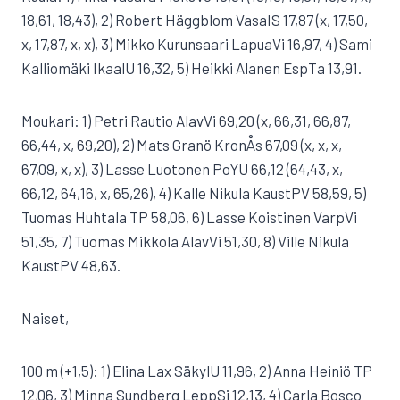
18,61, 18,43), 2) Robert Häggblom VasaIS 17,87 (x, 17,50,
x, 17,87, x, x), 3) Mikko Kurunsaari LapuaVi 16,97, 4) Sami
Kalliomäki IkaalU 16,32, 5) Heikki Alanen EspTa 13,91.
Moukari: 1) Petri Rautio AlavVi 69,20 (x, 66,31, 66,87,
66,44, x, 69,20), 2) Mats Granö KronÅs 67,09 (x, x, x,
67,09, x, x), 3) Lasse Luotonen PoYU 66,12 (64,43, x,
66,12, 64,16, x, 65,26), 4) Kalle Nikula KaustPV 58,59, 5)
Tuomas Huhtala TP 58,06, 6) Lasse Koistinen VarpVi
51,35, 7) Tuomas Mikkola AlavVi 51,30, 8) Ville Nikula
KaustPV 48,63.
Naiset,
100 m (+1,5): 1) Elina Lax SäkylU 11,96, 2) Anna Heiniö TP
12,06, 3) Minna Sundberg LeppSi 12,13, 4) Carla Bosco