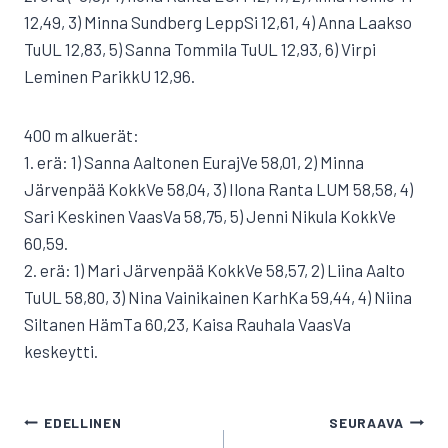
12,49, 3) Minna Sundberg LeppSi 12,61, 4) Anna Laakso
TuUL 12,83, 5) Sanna Tommila TuUL 12,93, 6) Virpi
Leminen ParikkU 12,96.
400 m alkuerät:
1. erä: 1) Sanna Aaltonen EurajVe 58,01, 2) Minna
Järvenpää KokkVe 58,04, 3) Ilona Ranta LUM 58,58, 4)
Sari Keskinen VaasVa 58,75, 5) Jenni Nikula KokkVe
60,59.
2. erä: 1) Mari Järvenpää KokkVe 58,57, 2) Liina Aalto
TuUL 58,80, 3) Nina Vainikainen KarhKa 59,44, 4) Niina
Siltanen HämTa 60,23, Kaisa Rauhala VaasVa
keskeytti.
ARTIKKELIEN
EDELLINEN
SEURAAVA