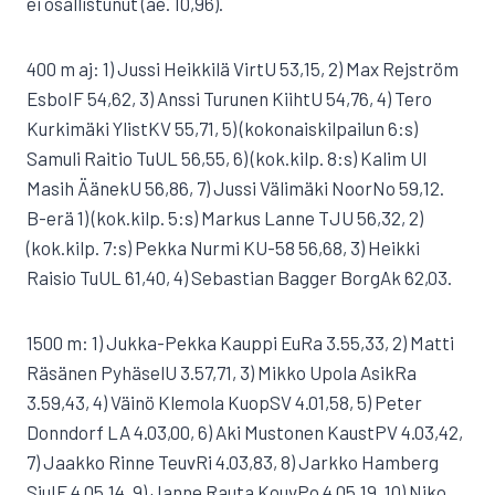
ei osallistunut (ae. 10,96).
400 m aj: 1) Jussi Heikkilä VirtU 53,15, 2) Max Rejström
EsboIF 54,62, 3) Anssi Turunen KiihtU 54,76, 4) Tero
Kurkimäki YlistKV 55,71, 5) (kokonaiskilpailun 6:s)
Samuli Raitio TuUL 56,55, 6) (kok.kilp. 8:s) Kalim Ul
Masih ÄänekU 56,86, 7) Jussi Välimäki NoorNo 59,12.
B-erä 1) (kok.kilp. 5:s) Markus Lanne TJU 56,32, 2)
(kok.kilp. 7:s) Pekka Nurmi KU-58 56,68, 3) Heikki
Raisio TuUL 61,40, 4) Sebastian Bagger BorgAk 62,03.
1500 m: 1) Jukka-Pekka Kauppi EuRa 3.55,33, 2) Matti
Räsänen PyhäselU 3.57,71, 3) Mikko Upola AsikRa
3.59,43, 4) Väinö Klemola KuopSV 4.01,58, 5) Peter
Donndorf LA 4.03,00, 6) Aki Mustonen KaustPV 4.03,42,
7) Jaakko Rinne TeuvRi 4.03,83, 8) Jarkko Hamberg
SjuIF 4.05,14, 9) Janne Rauta KouvPo 4.05,19, 10) Niko