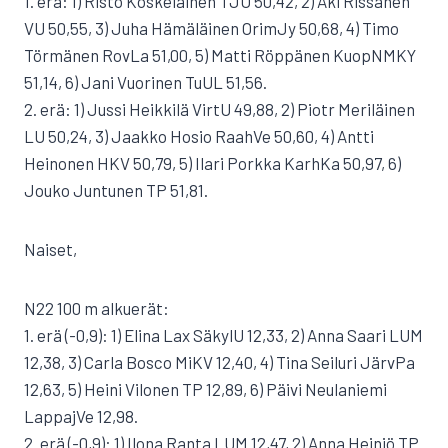
1. erä: 1) Risto Koskelainen TJU 50,42, 2) Aki Rissanen
VU 50,55, 3) Juha Hämäläinen OrimJy 50,68, 4) Timo
Törmänen RovLa 51,00, 5) Matti Röppänen KuopNMKY
51,14, 6) Jani Vuorinen TuUL 51,56.
2. erä: 1) Jussi Heikkilä VirtU 49,88, 2) Piotr Meriläinen
LU 50,24, 3) Jaakko Hosio RaahVe 50,60, 4) Antti
Heinonen HKV 50,79, 5) Ilari Porkka KarhKa 50,97, 6)
Jouko Juntunen TP 51,81.
Naiset,
N22 100 m alkuerät:
1. erä (-0,9): 1) Elina Lax SäkylU 12,33, 2) Anna Saari LUM
12,38, 3) Carla Bosco MiKV 12,40, 4) Tina Seiluri JärvPa
12,63, 5) Heini Vilonen TP 12,89, 6) Päivi Neulaniemi
LappajVe 12,98.
2. erä (-0,9): 1) Ilona Ranta LUM 12,47, 2) Anna Heiniö TP