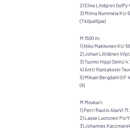
2) Elina Lindgren OulPy 
3) Minna Nummela KU-5
(7 kilpailijaa)
M 1500 m:
1) Niko Makkonen KU-58
2) Johan Liitiäinen Viip
3) Tuomo Hippi SeinU 4.
4) Antti Rantakoski Teuv
5) Mikael Bergdahl GIF 4
(9)
M Moukari:
1) Petri Rautio AlavVi 71
2) Lasse Luotonen PorY
3) Johannes Kaczmarek