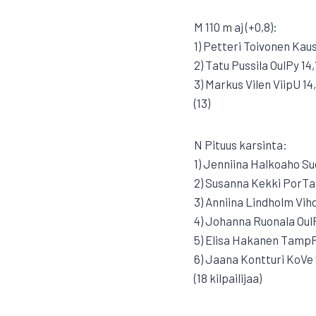
M 110 m aj (+0,8):
1) Petteri Toivonen Kau
2) Tatu Pussila OulPy 14,
3) Markus Vilen ViipU 14
(13)
N Pituus karsinta:
1) Jenniina Halkoaho S
2) Susanna Kekki PorTa
3) Anniina Lindholm Vih
4) Johanna Ruonala Oul
5) Elisa Hakanen Tamp
6) Jaana Kontturi KoVe 5
(18 kilpailijaa)