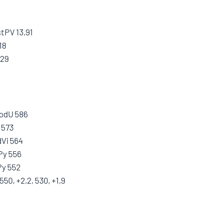
stPV 13,91
18
,29
uodU 586
 573
dVi 564
Py 556
Py 552
50, +2,2, 530, +1,9