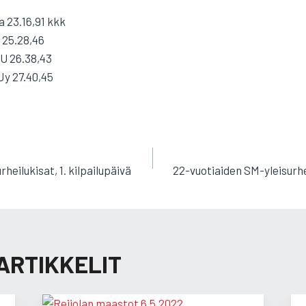
a 23.16,91 kkk
i 25.28,46
jU 26.38,43
Jy 27.40,45
EN
heilukisat, 1. kilpailupäivä
22-vuotiaiden SM-yleisurhei
ARTIKKELIT