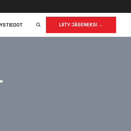
LIITY JÄSENEKSI →
YSTIEDOT
-
,