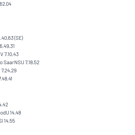
 62.04
.40,63 (SE)
6.49,31
V 7.10,43
to SaarNSU 7.18,52
 7.24,29
.48,41
4,42
uodU 14,48
i 14,55