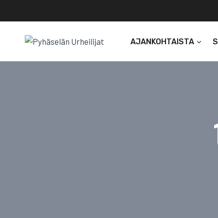
Siirry
sisältöön
AJANKOHTAISTA