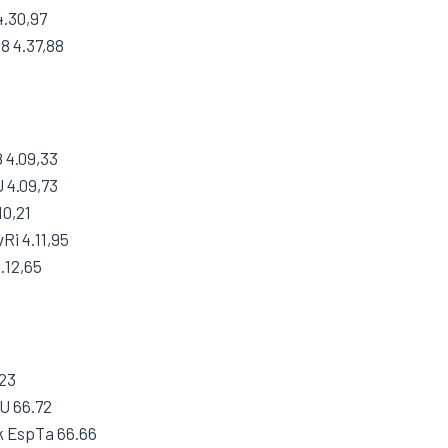
4.30,97
8 4.37,88
 4.09,33
U 4.09,73
10,21
Ri 4.11,95
.12,65
.23
U 66.72
 EspTa 66.66