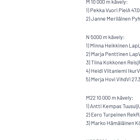
M 10 000 m kävely:
1) Pekka Vuori PielA 47.
2) Janne Meriläinen Pyh
N 5000 m kävely:
1) Minna Heikkinen LapL
2) Marja Penttinen LapV
3) Tiina Kokkonen ReisjP
4) Heidi Viitaniemi IkurV
5) Merja Hovi VihdVi 27.
M22 10 000 m kävely:
1) Antti Kempas Tuusulj
2) Eero Turpeinen RekR
3) Marko Hämäläinen Kö