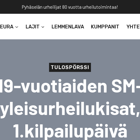
Pyhäselän urheilijat 80 vuotta urheilutoimintaa!
SEURA
LAJIT
LEMMENLAVA
KUMPPANIT
YHTE
TULOSPÖRSSI
19-vuotiaiden SM
yleisurheilukisat
1.kilpailupäivä