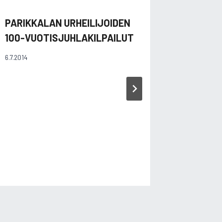
PARIKKALAN URHEILIJOIDEN
PYHÄSE
100-VUOTISJUHLAKILPAILUT
PYU:N 
6.7.2014
13.9.2006