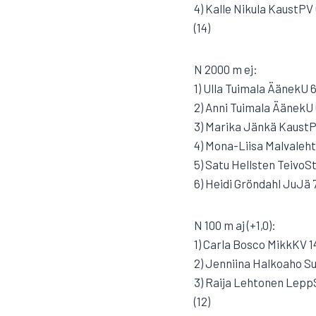
4) Kalle Nikula KaustPV
(14)
N 2000 m ej:
1) Ulla Tuimala ÄänekU 6
2) Anni Tuimala ÄänekU 
3) Marika Jänkä KaustP
4) Mona-Liisa Malvaleh
5) Satu Hellsten TeivoSt
6) Heidi Gröndahl JuJä 7
N 100 m aj (+1,0):
1) Carla Bosco MikkKV 1
2) Jenniina Halkoaho S
3) Raija Lehtonen LeppS
(12)