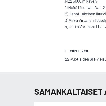
N22 5000 m kävely:
1) Heidi Lindewall VantS
2) Jenni Lahtinen IkurV
3) Virva Virtanen Tuusul
4) Jutta Voronkoff Lait
ARTIKKELI
EDELLINEN
22-vuotiaiden SM-yleisur
SELAUS
SAMANKALTAISET 