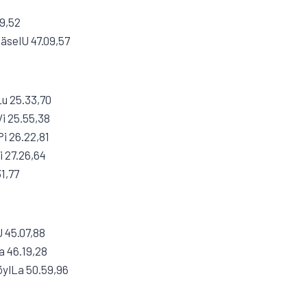
09,52
äselU 47.09,57
u 25.33,70
i 25.55,38
i 26.22,81
i 27.26,64
31,77
U 45.07,88
a 46.19,28
ylLa 50.59,96