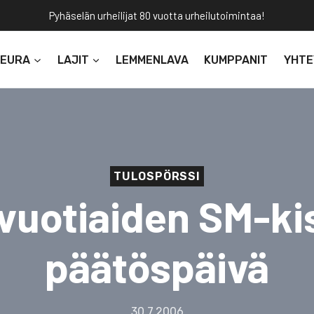
Pyhäselän urheilijat 80 vuotta urheilutoimintaa!
SEURA
LAJIT
LEMMENLAVA
KUMPPANIT
YHTE
TULOSPÖRSSI
vuotiaiden SM-ki
päätöspäivä
30.7.2006