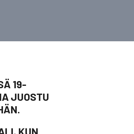
S
Ä 19-
NA JUOSTU
HÄN.
ALI, KUN