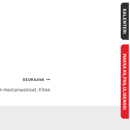
KALENTERI
MAKSA KILPAILULISENSSI
SEURAAVA
n mestaruuskisat, Kitee