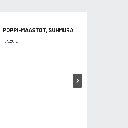
POPPI-MAASTOT, SUHMURA
VATTEN
TULOKS
15.5.2012
8.8.2001