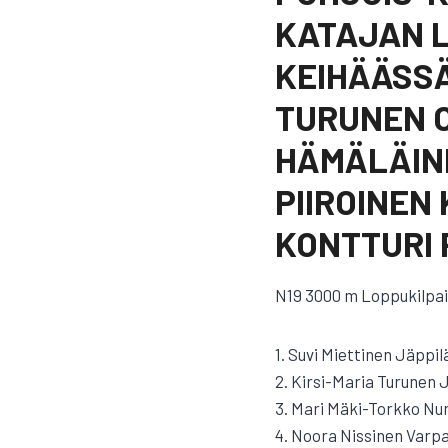
KATAJAN L
KEIHÄÄSSÄ
TURUNEN O
HÄMÄLÄINE
PIIROINEN
KONTTURI 
N19 3000 m Loppukilpai
1. Suvi Miettinen Jäppilä
2. Kirsi-Maria Turunen J
3. Mari Mäki-Torkko Nur
4. Noora Nissinen Varpai