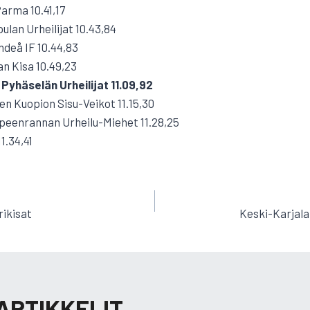
Parma 10.41,17
ulan Urheilijat 10.43,84
ndeå IF 10.44,83
an Kisa 10.49,23
 Pyhäselän Urheilijat 11.09,92
n Kuopion Sisu-Veikot 11.15,30
ppeenrannan Urheilu-Miehet 11.28,25
11.34,41
EN
rikisat
Keski-Karjala
ARTIKKELIT