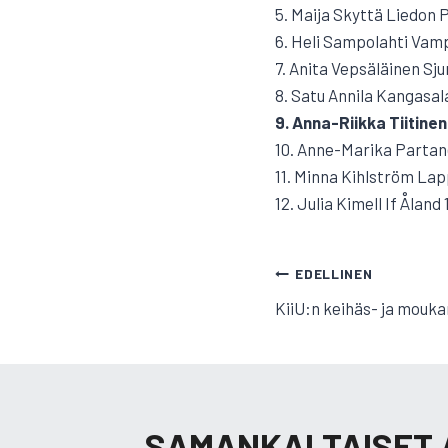
5. Maija Skyttä Liedon 
6. Heli Sampolahti Vamp
7. Anita Vepsäläinen Sju
8. Satu Annila Kangasal
9. Anna-Riikka Tiitinen
10. Anne-Marika Partane
11. Minna Kihlström La
12. Julia Kimell If Åland 
ARTIKKELI
EDELLINEN
KiiU:n keihäs- ja mouka
SELAUS
SAMANKALTAISET 