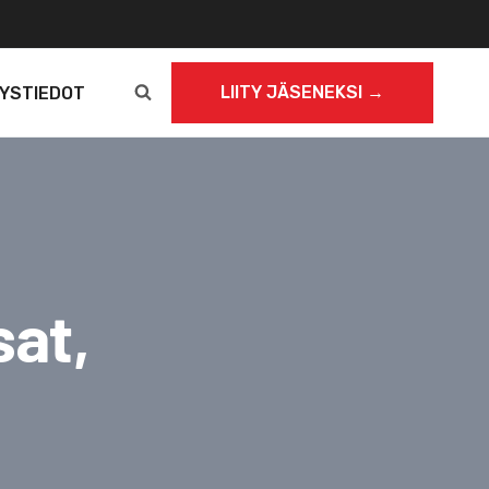
LIITY JÄSENEKSI →
YSTIEDOT
sat,