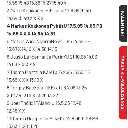
15.58 15.48 15.38 15.27 15.49 X
3 Matti Kahilainen PihtipTui 21.8.96 15.40
KALENTERI
14.64 15.40 X X X X
4 Markus Kokkonen PyhäsU 17.5.95 14.65 PB
14.65 X X X 14.64 14.61
5 Matias Wiro NoormNo 24.1.95 14.36 PB
13.67 X 14.10 X 14.36 14.13
6 Juuso Lahdenranta PorinYU 21.10.96 14.03
MAKSA KILPAILULISENSSI
14.03 X X X X X
7 Tuomo Marttila KälvTa 17.2.95 13.65 PB
13.65 X X X 13.19 X
8 Torgny Backman IFKraft 8.7.96 13.26
X 12.39 13.01 X 13.26 13.22
9 Joel Thölix IFÅland-J 16.5.95 12.48
12.48 X X
10 Teemu Uusiperhe PiikkKe 12.8.96 11.28 PB
10.63 11.28 11.26