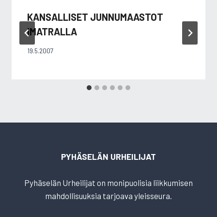
KANSALLISET JUNNUMAASTOT
IMATRALLA
19.5.2007
PYHÄSELÄN URHEILIJAT
Pyhäselän Urheilijat on monipuolisia liikkumisen
mahdollisuuksia tarjoava yleisseura.