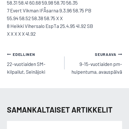
58.31 58.41 60.68 59.98 58.70 56.35
7 Evert Vikman IFÅsarna 9.3.96 58.75 PB
55.94 58.52 58.38 58.75 X X
8 Heikki Vihersalo EspTa 25.4.95 41.92 SB
X X X X X 41.92
ARTIKKELIEN
EDELLINEN
SEURAAVA
SELAUS
22-vuotiaiden SM-
9-15-vuotiaiden pm-
kilpailut, Seinäjoki
huipentuma, avauspäivä
SAMANKALTAISET ARTIKKELIT