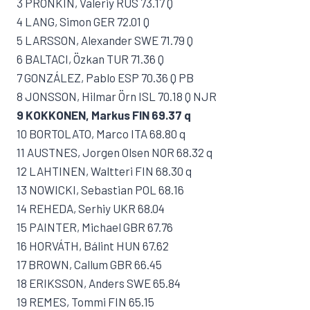
3 PRONKIN, Valeriy RUS 73.17 Q
4 LANG, Simon GER 72.01 Q
5 LARSSON, Alexander SWE 71.79 Q
6 BALTACI, Özkan TUR 71.36 Q
7 GONZÁLEZ, Pablo ESP 70.36 Q PB
8 JONSSON, Hilmar Örn ISL 70.18 Q NJR
9 KOKKONEN, Markus FIN 69.37 q
10 BORTOLATO, Marco ITA 68.80 q
11 AUSTNES, Jorgen Olsen NOR 68.32 q
12 LAHTINEN, Waltteri FIN 68.30 q
13 NOWICKI, Sebastian POL 68.16
14 REHEDA, Serhiy UKR 68.04
15 PAINTER, Michael GBR 67.76
16 HORVÁTH, Bálint HUN 67.62
17 BROWN, Callum GBR 66.45
18 ERIKSSON, Anders SWE 65.84
19 REMES, Tommi FIN 65.15