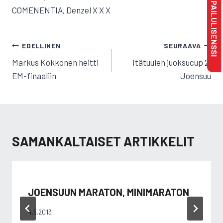
MAKSA KILPAILULISENSSI
COMENENTIA, Denzel X X X
ARTIKKELIEN
EDELLINEN
SEURAAVA
SELAUS
Markus Kokkonen heitti
Itätuulen juoksucup 2,
EM-finaaliin
Joensuu
SAMANKALTAISET ARTIKKELIT
JOENSUUN MARATON, MINIMARATON
4.5.2013