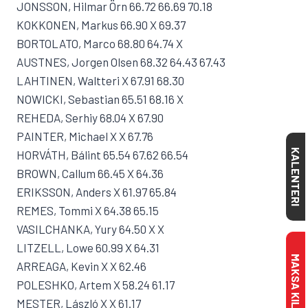
JONSSON, Hilmar Örn 66.72 66.69 70.18
KOKKONEN, Markus 66.90 X 69.37
BORTOLATO, Marco 68.80 64.74 X
AUSTNES, Jorgen Olsen 68.32 64.43 67.43
LAHTINEN, Waltteri X 67.91 68.30
NOWICKI, Sebastian 65.51 68.16 X
REHEDA, Serhiy 68.04 X 67.90
PAINTER, Michael X X 67.76
KALENTERI
HORVÁTH, Bálint 65.54 67.62 66.54
BROWN, Callum 66.45 X 64.36
ERIKSSON, Anders X 61.97 65.84
REMES, Tommi X 64.38 65.15
VASILCHANKA, Yury 64.50 X X
LITZELL, Lowe 60.99 X 64.31
ARREAGA, Kevin X X 62.46
POLESHKO, Artem X 58.24 61.17
MESTER, László X X 61.17