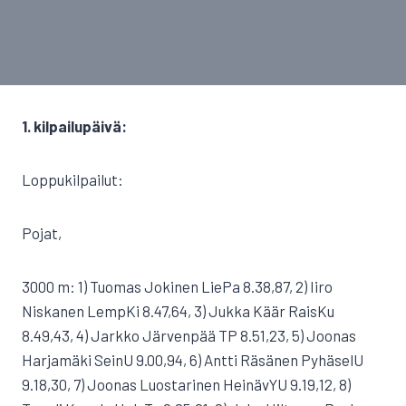
1. kilpailupäivä:
Loppukilpailut:
Pojat,
3000 m: 1) Tuomas Jokinen LiePa 8.38,87, 2) Iiro
Niskanen LempKi 8.47,64, 3) Jukka Käär RaisKu
8.49,43, 4) Jarkko Järvenpää TP 8.51,23, 5) Joonas
Harjamäki SeinU 9.00,94, 6) Antti Räsänen PyhäselU
9.18,30, 7) Joonas Luostarinen HeinävYU 9.19,12, 8)