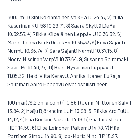
3000 m: 1) Sini Kolehmainen ValkHa 10.24,47, 2) Milla
Kasurinen KU-58 10.29,71, 3) Saara Skyttä LiePa
10.32,57, 4) Riikka Kilpeläinen LeppäviU 10.36,32, 5)
Marja-Leena Kurki OutokPa 10.36,33, 6) Eeva Sajanti
NurmU 10.36,74, 7) Sara Sajanti NurmU 10.37,15, 8)
Noora Nissinen VarpVi 10.37,64, 9) Susanna Raitamäki
SaarijPu 10.40,77, 10) Heidi Hyvärinen LeppäviU
11.05,32, Heidi Viita KeravU, Annika Iltanen EuRa ja
Sallamari Aalto HaapavU eivät osallistuneet.
100 m aj (76,2 cm aidoin), (+0,8): 1) Jenni Niittonen SalVil
13,84, 2) Maiju Björkholm LUM 13,98, 3) Riikka Aro TuUL
14,12, 4) Piia Roslund VasarIs 14,18, 5) Giia Lindström
HET 14,59, 6) Elisa Leinonen PaltamU 14,78, 7) Miia
Partinen SimpU 14,90, 8) Ida-Maria Nihti TP 15,27.