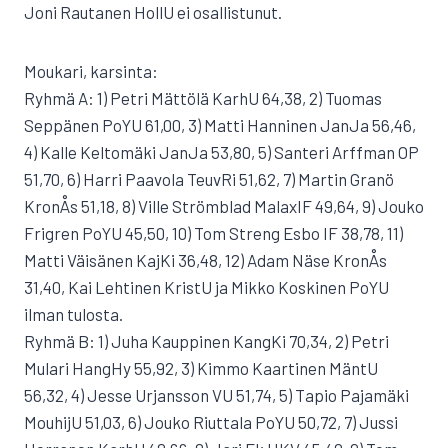
Joni Rautanen HollU ei osallistunut.
Moukari, karsinta:
Ryhmä A: 1) Petri Mättölä KarhU 64,38, 2) Tuomas
Seppänen PoYU 61,00, 3) Matti Hanninen JanJa 56,46,
4) Kalle Keltomäki JanJa 53,80, 5) Santeri Arffman OP
51,70, 6) Harri Paavola TeuvRi 51,62, 7) Martin Granö
KronÅs 51,18, 8) Ville Strömblad MalaxIF 49,64, 9) Jouko
Frigren PoYU 45,50, 10) Tom Streng Esbo IF 38,78, 11)
Matti Väisänen KajKi 36,48, 12) Adam Näse KronÅs
31,40, Kai Lehtinen KristU ja Mikko Koskinen PoYU
ilman tulosta.
Ryhmä B: 1) Juha Kauppinen KangKi 70,34, 2) Petri
Mulari HangHy 55,92, 3) Kimmo Kaartinen MäntU
56,32, 4) Jesse Urjansson VU 51,74, 5) Tapio Pajamäki
MouhijU 51,03, 6) Jouko Riuttala PoYU 50,72, 7) Jussi