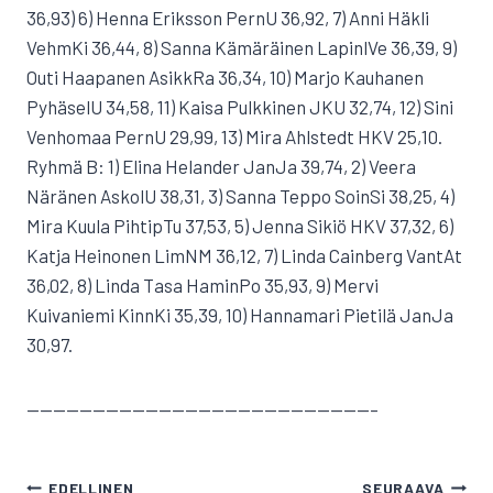
36,93) 6) Henna Eriksson PernU 36,92, 7) Anni Häkli
VehmKi 36,44, 8) Sanna Kämäräinen LapinlVe 36,39, 9)
Outi Haapanen AsikkRa 36,34, 10) Marjo Kauhanen
PyhäselU 34,58, 11) Kaisa Pulkkinen JKU 32,74, 12) Sini
Venhomaa PernU 29,99, 13) Mira Ahlstedt HKV 25,10.
Ryhmä B: 1) Elina Helander JanJa 39,74, 2) Veera
Näränen AskolU 38,31, 3) Sanna Teppo SoinSi 38,25, 4)
Mira Kuula PihtipTu 37,53, 5) Jenna Sikiö HKV 37,32, 6)
Katja Heinonen LimNM 36,12, 7) Linda Cainberg VantAt
36,02, 8) Linda Tasa HaminPo 35,93, 9) Mervi
Kuivaniemi KinnKi 35,39, 10) Hannamari Pietilä JanJa
30,97.
——————————————————————————–
ARTIKKELIEN
EDELLINEN
SEURAAVA