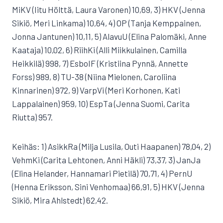
MiKV (Iitu Hölttä, Laura Varonen) 10,69, 3) HKV (Jenna
Sikiö, Meri Linkama) 10,64, 4) OP (Tanja Kemppainen,
Jonna Jantunen) 10,11, 5) AlavuU (Elina Palomäki, Anne
Kaataja) 10,02, 6) RiihKi (Alli Miikkulainen, Camilla
Heikkilä) 998, 7) EsboIF (Kristiina Pynnä, Annette
Forss) 989, 8) TU-38 (Niina Mielonen, Caroliina
Kinnarinen) 972, 9) VarpVi (Meri Korhonen, Kati
Lappalainen) 959, 10) EspTa (Jenna Suomi, Carita
Riutta) 957.
Keihäs: 1) AsikkRa (Milja Lusila, Outi Haapanen) 78,04, 2)
VehmKi (Carita Lehtonen, Anni Häkli) 73,37, 3) JanJa
(Elina Helander, Hannamari Pietilä) 70,71, 4) PernU
(Henna Eriksson, Sini Venhomaa) 66,91, 5) HKV (Jenna
Sikiö, Mira Ahlstedt) 62,42.