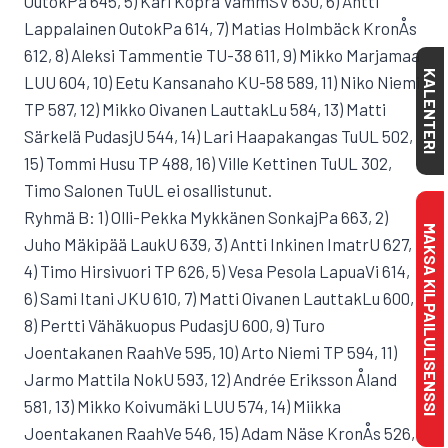
OutokPa 645, 5) Kari Kopra VammSV 630, 6) Antti
Lappalainen OutokPa 614, 7) Matias Holmbäck KronÅs
612, 8) Aleksi Tammentie TU-38 611, 9) Mikko Marjamaa
KALENTERI
LUU 604, 10) Eetu Kansanaho KU-58 589, 11) Niko Niemi
TP 587, 12) Mikko Oivanen LauttakLu 584, 13) Matti
Särkelä PudasjU 544, 14) Lari Haapakangas TuUL 502,
15) Tommi Husu TP 488, 16) Ville Kettinen TuUL 302,
Timo Salonen TuUL ei osallistunut.
Ryhmä B: 1) Olli-Pekka Mykkänen SonkajPa 663, 2)
MAKSA KILPAILULISENSSI
Juho Mäkipää LaukU 639, 3) Antti Inkinen ImatrU 627,
4) Timo Hirsivuori TP 626, 5) Vesa Pesola LapuaVi 614,
6) Sami Itani JKU 610, 7) Matti Oivanen LauttakLu 600,
8) Pertti Vähäkuopus PudasjU 600, 9) Turo
Joentakanen RaahVe 595, 10) Arto Niemi TP 594, 11)
Jarmo Mattila NokU 593, 12) Andrée Eriksson Åland
581, 13) Mikko Koivumäki LUU 574, 14) Miikka
Joentakanen RaahVe 546, 15) Adam Näse KronÅs 526,