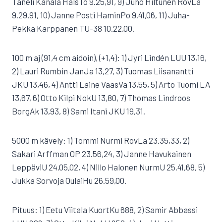
Taneli Kanala HalsTo 9.25,91, 9) Juho Hiltunen RovLa
9.29,91, 10) Janne Posti HaminPo 9.41,06, 11) Juha-
Pekka Karppanen TU-38 10.22,00.
100 m aj (91,4 cm aidoin), (+1,4): 1) Jyri Lindén LUU 13,16,
2) Lauri Rumbin JanJa 13,27, 3) Tuomas Liisanantti
JKU 13,46, 4) Antti Laine VaasVa 13,55, 5) Arto Tuomi LA
13,67, 6) Otto Kilpi NokU 13,80, 7) Thomas Lindroos
BorgAk 13,93, 8) Sami Itani JKU 19,31.
5000 m kävely: 1) Tommi Nurmi RovLa 23.35,33, 2)
Sakari Arffman OP 23.56,24, 3) Janne Havukainen
LeppäviU 24.05,02, 4) Nillo Halonen NurmU 25.41,68, 5)
Jukka Sorvoja OulaiHu 26.59,00.
Pituus: 1) Eetu Viitala KuortKu 688, 2) Samir Abbassi