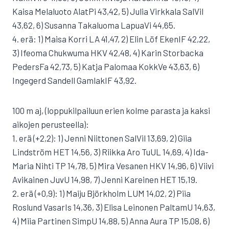
Kaisa Melaluoto AlatPi 43,42, 5) Julia Virkkala SalVil
43,62, 6) Susanna Takaluoma LapuaVi 44,65.
4. erä: 1) Maisa Korri LA 41,47, 2) Elin Löf EkenIF 42,22,
3) Ifeoma Chukwuma HKV 42,48, 4) Karin Storbacka
PedersFa 42,73, 5) Katja Palomaa KokkVe 43,63, 6)
Ingegerd Sandell GamlakIF 43,92.
100 m aj, (loppukilpailuun erien kolme parasta ja kaksi
aikojen perusteella):
1. erä (+2,2): 1) Jenni Niittonen SalVil 13,69, 2) Giia
Lindström HET 14,56, 3) Riikka Aro TuUL 14,69, 4) Ida-
Maria Nihti TP 14,78, 5) Mira Vesanen HKV 14,96, 6) Viivi
Avikainen JuvU 14,98, 7) Jenni Kareinen HET 15,19.
2. erä (+0,9): 1) Maiju Björkholm LUM 14,02, 2) Piia
Roslund VasarIs 14,36, 3) Elisa Leinonen PaltamU 14,63,
4) Miia Partinen SimpU 14,88, 5) Anna Aura TP 15,08, 6)