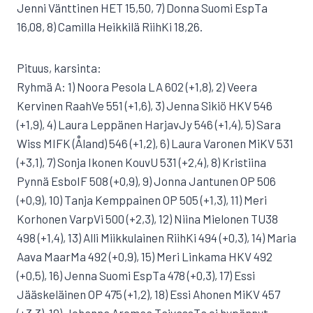
Jenni Vänttinen HET 15,50, 7) Donna Suomi EspTa
16,08, 8) Camilla Heikkilä RiihKi 18,26.
Pituus, karsinta:
Ryhmä A: 1) Noora Pesola LA 602 (+1,8), 2) Veera
Kervinen RaahVe 551 (+1,6), 3) Jenna Sikiö HKV 546
(+1,9), 4) Laura Leppänen HarjavJy 546 (+1,4), 5) Sara
Wiss MIFK (Åland) 546 (+1,2), 6) Laura Varonen MiKV 531
(+3,1), 7) Sonja Ikonen KouvU 531 (+2,4), 8) Kristiina
Pynnä EsboIF 508 (+0,9), 9) Jonna Jantunen OP 506
(+0,9), 10) Tanja Kemppainen OP 505 (+1,3), 11) Meri
Korhonen VarpVi 500 (+2,3), 12) Niina Mielonen TU38
498 (+1,4), 13) Alli Miikkulainen RiihKi 494 (+0,3), 14) Maria
Aava MaarMa 492 (+0,9), 15) Meri Linkama HKV 492
(+0,5), 16) Jenna Suomi EspTa 478 (+0,3), 17) Essi
Jääskeläinen OP 475 (+1,2), 18) Essi Ahonen MiKV 457