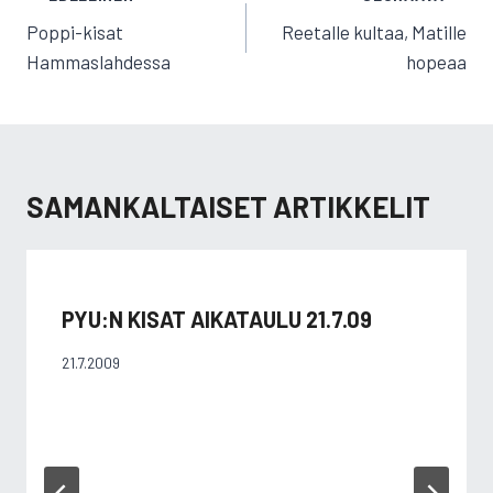
SELAUS
Poppi-kisat
Reetalle kultaa, Matille
Hammaslahdessa
hopeaa
SAMANKALTAISET ARTIKKELIT
PYU:N KISAT AIKATAULU 21.7.09
21.7.2009