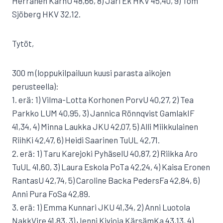
Herranen KarhU 48,66, 8) Jari Ek HKV 45,40, 9) Tom
Sjöberg HKV 32,12.
Tytöt,
300 m (loppukilpailuun kuusi parasta aikojen
perusteella):
1. erä: 1) Vilma-Lotta Korhonen PorvU 40,27, 2) Tea
Parkko LUM 40,95, 3) Jannica Rönnqvist GamlakIF
41,34, 4) Minna Laukka JKU 42,07, 5) Alli Miikkulainen
RiihKi 42,47, 6) Heidi Saarinen TuUL 42,71.
2. erä: 1) Taru Karejoki PyhäselU 40,87, 2) Riikka Aro
TuUL 41,60, 3) Laura Eskola PoTa 42,24, 4) Kaisa Eronen
RantasU 42,74, 5) Caroline Backa PedersFa 42,84, 6)
Anni Pura FoSa 42,89.
3. erä: 1) Emma Kunnari JKU 41,34, 2) Anni Luotola
NakkVire 41,83, 3) Jenni Kivioja KärsämKa 43,13, 4)