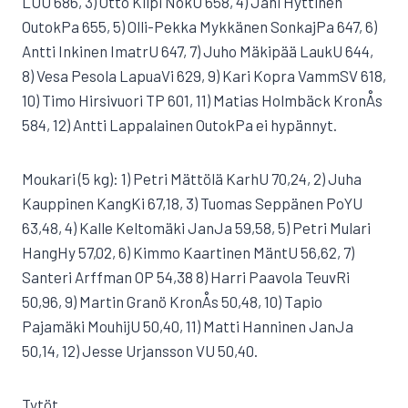
LUU 686, 3) Otto Kilpi NokU 658, 4) Jani Hyttinen
OutokPa 655, 5) Olli-Pekka Mykkänen SonkajPa 647, 6)
Antti Inkinen ImatrU 647, 7) Juho Mäkipää LaukU 644,
8) Vesa Pesola LapuaVi 629, 9) Kari Kopra VammSV 618,
10) Timo Hirsivuori TP 601, 11) Matias Holmbäck KronÅs
584, 12) Antti Lappalainen OutokPa ei hypännyt.
Moukari (5 kg): 1) Petri Mättölä KarhU 70,24, 2) Juha
Kauppinen KangKi 67,18, 3) Tuomas Seppänen PoYU
63,48, 4) Kalle Keltomäki JanJa 59,58, 5) Petri Mulari
HangHy 57,02, 6) Kimmo Kaartinen MäntU 56,62, 7)
Santeri Arffman OP 54,38 8) Harri Paavola TeuvRi
50,96, 9) Martin Granö KronÅs 50,48, 10) Tapio
Pajamäki MouhijU 50,40, 11) Matti Hanninen JanJa
50,14, 12) Jesse Urjansson VU 50,40.
Tytöt,