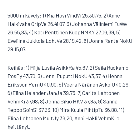
5000 m kävely: 1) Mia Hovi VihdVi 25.30,75, 2) Anne
Halkivaha OripVe 26.41,07, 3) Johanna Väliniemi TuWe
26.55,83, 4) Kati Penttinen KuopNMKY 27.06,39, 5)
Eveliina Jukkola LohtVe 28.19,42, 6) Jonna Ranta NokU
29.15,07.
Keihäs: 1) Milja Lusila AsikkRa 45,67, 2) Seila Ruokamo
PosPy 43,70, 3) Jenni Puputti NokU 43,37, 4) Henna
Eriksson PernU 40,90, 5) Veera Näränen AskolU 40,29,
6) Elina Helander JanJa 39,75, 7) Carita Lehtonen
VehmKi 37,98, 8) Jenna Sikiö HKV 37,83, 9) Sanna
Teppo SoinSi 37,33, 10) Mira Kuula PihtipTu 36,88, 11)
Elina Lehtonen MultJy 36,20, Anni Häkli VehmKi ei
heittänyt.