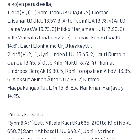
aikojen perusteella):
1. erä (+1,1): 1) Sami Itani JKU 13,56, 2) Tuomas
Liisanantti JKU 13,57, 3) Arto Tuomi LA 13,78, 4) Antti
Laine VaasVa 13,79, 5) Mikko Marjamaa LUU 13,95, 6)
Ville Vanhala JanJa 14,42, 7) Joonas Ikonen IkaalU
14,61, Lauri Elonheimo UrjU keskeytti.
2. erä (+1,2): 1) Jyri Lindén LUU 13,43, 2) Lauri Rumbin
JanJa 13,45, 3) Otto Kilpi NokU 13,72, 4) Thomas
Lindroos BorgAk 13,80, 5) Roni Toropainen VihdVi 13,85,
6) Aleksi Mäkinen ÄhtärU 13,98, 7) Kimmo
Haapakangas TuUL 14,15, 8) Esa Ränkman HarjavJy
14,25.
Pituus, karsinta:
Ryhmä A: 1) Eetu Viitala KuortKu 665, 2) Otto Kilpi NokU
658, 3) Samir Abbassi LUU 648, 4) Jani Hyttinen