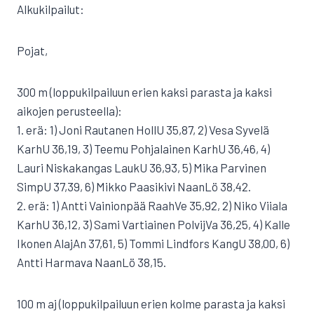
Alkukilpailut:
Pojat,
300 m (loppukilpailuun erien kaksi parasta ja kaksi
aikojen perusteella):
1. erä: 1) Joni Rautanen HollU 35,87, 2) Vesa Syvelä
KarhU 36,19, 3) Teemu Pohjalainen KarhU 36,46, 4)
Lauri Niskakangas LaukU 36,93, 5) Mika Parvinen
SimpU 37,39, 6) Mikko Paasikivi NaanLö 38,42.
2. erä: 1) Antti Vainionpää RaahVe 35,92, 2) Niko Viiala
KarhU 36,12, 3) Sami Vartiainen PolvijVa 36,25, 4) Kalle
Ikonen AlajAn 37,61, 5) Tommi Lindfors KangU 38,00, 6)
Antti Harmava NaanLö 38,15.
100 m aj (loppukilpailuun erien kolme parasta ja kaksi