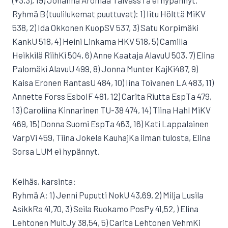
(+3,3), 19) Johanna Aromaa TaivassTa ei hypännyt.
Ryhmä B (tuulilukemat puuttuvat): 1) Iitu Hölttä MiKV
538, 2) Ida Okkonen KuopSV 537, 3) Satu Korpimäki
KankU 518, 4) Heini Linkama HKV 518, 5) Camilla
Heikkilä RiihKi 504, 6) Anne Kaataja AlavuU 503, 7) Elina
Palomäki AlavuU 499, 8) Jonna Munter KajKi487, 9)
Kaisa Eronen RantasU 484, 10) Iina Toivanen LA 483, 11)
Annette Forss EsboIF 481, 12) Carita Riutta EspTa 479,
13) Caroliina Kinnarinen TU-38 474, 14) Tiina Hahl MiKV
469, 15) Donna Suomi EspTa 463, 16) Kati Lappalainen
VarpVi 459, Tiina Jokela KauhajKa ilman tulosta, Elina
Sorsa LUM ei hypännyt.
Keihäs, karsinta:
Ryhmä A: 1) Jenni Puputti NokU 43,69, 2) Milja Lusila
AsikkRa 41,70, 3) Seila Ruokamo PosPy 41,52, ) Elina
Lehtonen MultJy 38,54, 5) Carita Lehtonen VehmKi