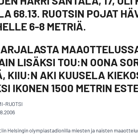
EN HARRI SANTALA, 17, OL
A 68.13. RUOTSIN POJAT HÄV
HELLE 6-8 METRIÄ.
KARJALASTA MAAOTTELUSSA
IN LISÄKSI TOU:N OONA S
, KIIU:N AKI KUUSELA KIEK
SI IKONEN 1500 METRIN EST
MI-RUOTSI
8.2006
ttiin Helsingin olympiastadionilla miesten ja naisten maaottelu