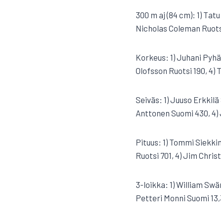
300 m aj (84 cm): 1) Tat
Nicholas Coleman Ruots
Korkeus: 1) Juhani Pyhär
Olofsson Ruotsi 190, 4)
Seiväs: 1) Juuso Erkkilä
Anttonen Suomi 430, 4)
Pituus: 1) Tommi Siekkin
Ruotsi 701, 4) Jim Chris
3-loikka: 1) William Swär
Petteri Monni Suomi 13,