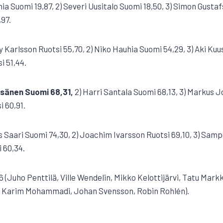
uhia Suomi 19,87, 2) Severi Uusitalo Suomi 18,50, 3) Simon Gustaf
,97.
ny Karlsson Ruotsi 55,70, 2) Niko Hauhia Suomi 54,29, 3) Aki Kuu
i 51,44.
äsänen Suomi 68,31,
2) Harri Santala Suomi 68,13, 3) Markus J
i 60,91.
as Saari Suomi 74,30, 2) Joachim Ivarsson Ruotsi 69,10, 3) Sam
 60,34.
6 (Juho Penttilä, Ville Wendelin, Mikko Kelottijärvi, Tatu Markki
en, Karim Mohammadi, Johan Svensson, Robin Rohlén).