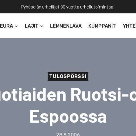
Pyhäselän urheilijat 80 vuotta urheilutoimintaa!
SEURA
LAJIT
LEMMENLAVA
KUMPPANIT
YHTE
TULOSPÖRSSI
otiaiden Ruotsi-
Espoossa
28.8.2006