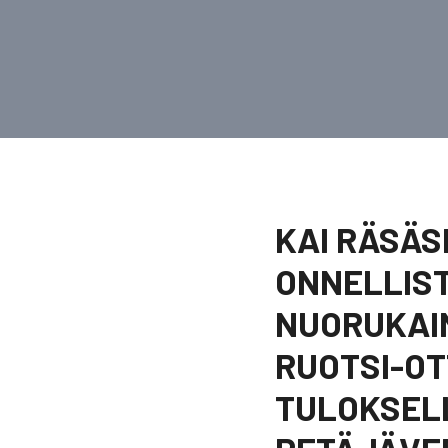
KAI RÄSÄS
ONNELLIST
NUORUKAIN
RUOTSI-O
TULOKSELL