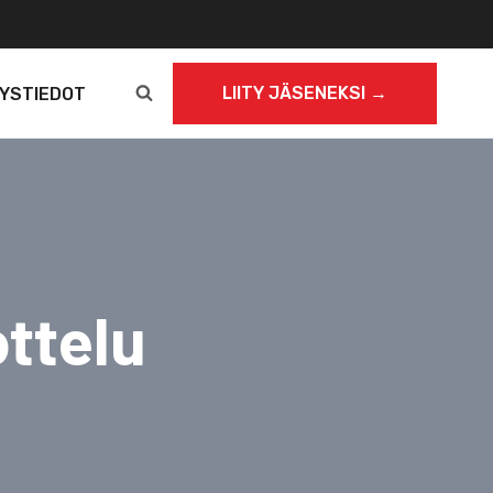
LIITY JÄSENEKSI →
YSTIEDOT
ottelu