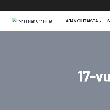
Siirry
sisältöön
AJANKOHTAISTA
17-vu