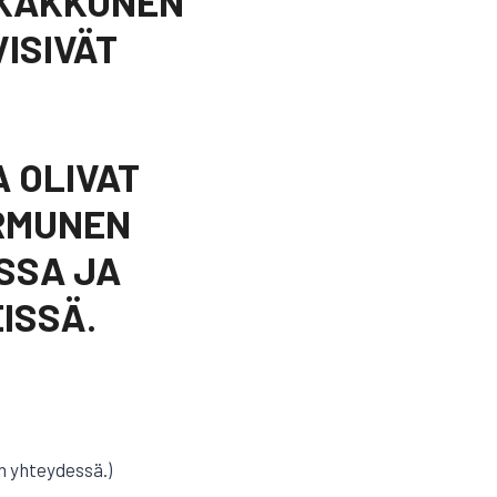
I KAKKONEN
ISIVÄT
 OLIVAT
ORMUNEN
OSSA JA
EISSÄ.
n yhteydessä.)