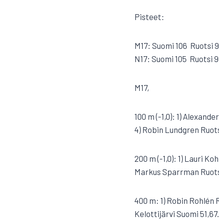
Pisteet:
M17: Suomi 106  Ruotsi 9
N17: Suomi 105  Ruotsi 9
M17,
100 m (-1,0): 1) Alexand
4) Robin Lundgren Ruotsi
200 m (-1,0): 1) Lauri K
Markus Sparrman Ruotsi
400 m: 1) Robin Rohlén R
Kelottijärvi Suomi 51,67.