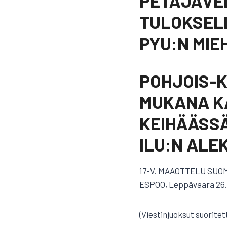
PETÄJÄVED
TULOKSELL
PYU:N MIE
POHJOIS-
MUKANA KA
KEIHÄÄSSÄ
ILU:N ALEK
17-V. MAAOTTELU SUO
ESPOO, Leppävaara 26.
(Viestinjuoksut suorite