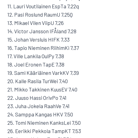
11. Lauri Voutilainen EspTa 7,22q
12. Pasi Roslund RaumU 7,25Q
13. Mikael Vilen ViipU 7,26
14. Victor Jansson IFÅland 7,28
15. Johan Versluis HIFK 7,33
16. Tapio Nieminen RiihimKi 7,37
17. Ville Lankila OulPy 7,38
18. Joel Eronen TapE 7,38
19. Sami Kääriäinen VarkKV 7,39
20. Kalle Rasila TurWei 7,40
21. Mikko Takkinen KuusEV 7,40
22. Juuso Hassi OrivPo 7,41
23. Juha Jokela RaahVe 7,41
24. Samppa Kangas HKV 7,50
25. Tomi Nieminen KanksLei 7,50
26. Eerikki Pekkola TampKT 7,53