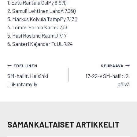
1. Eetu Rantala OulPy 6,97Q
2. Samuli Lehtinen LahdA 7,06Q
3. Markus Koivula TampPy 7,13Q
4. Tommi Eerola KarhU 7,13
5. Pasi Roslund RaumU 7,17
6. Santeri Kajander TuUL 7,24
ARTIKKELIEN
EDELLINEN
SEURAAVA
SELAUS
SM-hallit, Helsinki
17-22-v SM-hallit, 2.
Liikuntamylly
päivä
SAMANKALTAISET ARTIKKELIT