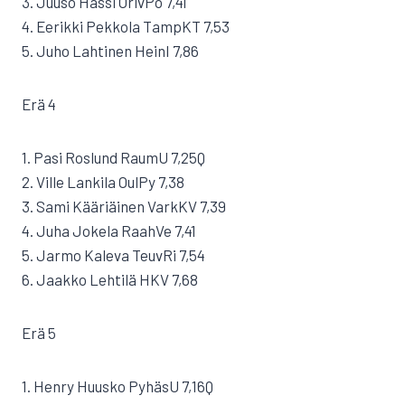
3. Juuso Hassi OrivPo 7,41
4. Eerikki Pekkola TampKT 7,53
5. Juho Lahtinen HeinI 7,86
Erä 4
1. Pasi Roslund RaumU 7,25Q
2. Ville Lankila OulPy 7,38
3. Sami Kääriäinen VarkKV 7,39
4. Juha Jokela RaahVe 7,41
5. Jarmo Kaleva TeuvRi 7,54
6. Jaakko Lehtilä HKV 7,68
Erä 5
1. Henry Huusko PyhäsU 7,16Q