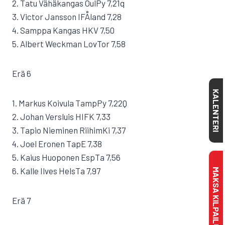
2. Tatu Vähäkangas OulPy 7,21q
3. Victor Jansson IFÅland 7,28
4. Samppa Kangas HKV 7,50
5. Albert Weckman LovTor 7,58
Erä 6
KALENTERI
1. Markus Koivula TampPy 7,22Q
2. Johan Versluis HIFK 7,33
3. Tapio Nieminen RiihimKi 7,37
4. Joel Eronen TapE 7,38
5. Kaius Huoponen EspTa 7,56
6. Kalle Ilves HelsTa 7,97
MAKSA KILPAILULISENSSI
Erä 7