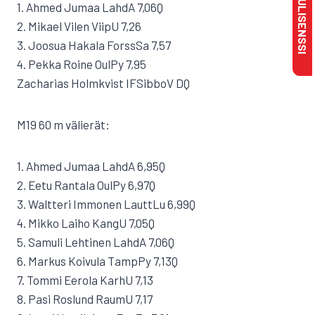
1. Ahmed Jumaa LahdA 7,06Q
2. Mikael Vilen ViipU 7,26
3. Joosua Hakala ForssSa 7,57
4. Pekka Roine OulPy 7,95
Zacharias Holmkvist IFSibboV DQ
M19 60 m välierät:
1. Ahmed Jumaa LahdA 6,95Q
2. Eetu Rantala OulPy 6,97Q
3. Waltteri Immonen LauttLu 6,99Q
4. Mikko Laiho KangU 7,05Q
5. Samuli Lehtinen LahdA 7,06Q
6. Markus Koivula TampPy 7,13Q
7. Tommi Eerola KarhU 7,13
8. Pasi Roslund RaumU 7,17