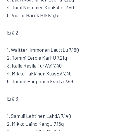
4. Tomi Nieminen KanksLei 7,50
5. Victor Barck HIFK 7,61
Erä 2
1. Waltteri Immonen LauttLu 7,18Q
2. Tommi Eerola KarhU 7,21q
3. Kalle Rasila TurWei 7,40
4. Mikko Takkinen KuusEV 7,40
5. Tommi Huoponen EspTa 7,59
Erä 3
1. Samuli Lehtinen LahdA 7,14Q
2. Mikko Laiho KangU 7,15q