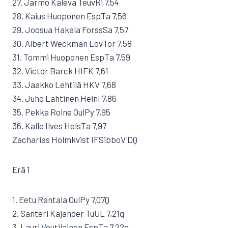
27. Jarmo Kaleva TeuvRi 7,54
28. Kaius Huoponen EspTa 7,56
29. Joosua Hakala ForssSa 7,57
30. Albert Weckman LovTor 7,58
31. Tommi Huoponen EspTa 7,59
32. Victor Barck HIFK 7,61
33. Jaakko Lehtilä HKV 7,68
34. Juho Lahtinen HeinI 7,86
35. Pekka Roine OulPy 7,95
36. Kalle Ilves HelsTa 7,97
Zacharias Holmkvist IFSibboV DQ
Erä 1
1. Eetu Rantala OulPy 7,07Q
2. Santeri Kajander TuUL 7,21q
3. Lauri Voutilainen EspTa 7,22q