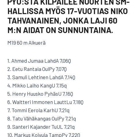
PYU:STA KILPAILEE NUORTEN SM-
HALLISSA MYÖS 17-VUOTIAS NIKO
TAHVANAINEN, JONKA LAJI 60
M:N AIDAT ON SUNNUNTAINA.
M19 60 m Alkuerä
1. Ahmed Jumaa LahdA 7,06Q
2. Eetu Rantala OulPy 7,07Q
3. Samuli Lehtinen LahdA 7,14Q
4. Mikko Laiho KangU 7,15q
5. Henry Huusko PyhäsU 7,16Q
6. Waltteri Immonen LauttLu 7,18Q
7. Tommi Eerola KarhU 7,21q
8. Tatu Vähäkangas OulPy 7,21q
9. Santeri Kajander TuUL 7,21q
10. Markus Koivula TampPy 7,22Q