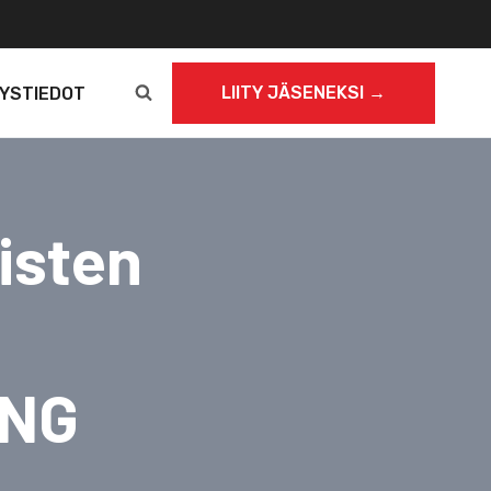
LIITY JÄSENEKSI →
YSTIEDOT
eisten
ING