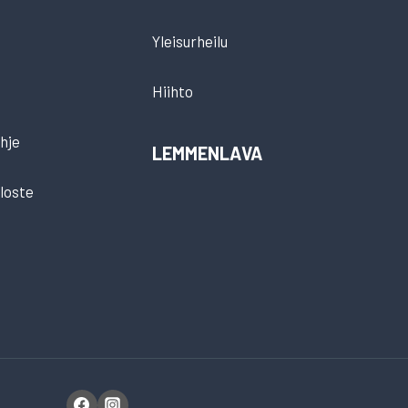
Yleisurheilu
Hiihto
hje
LEMMENLAVA
loste
t