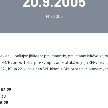
20.9.2005
14.7.2005
raavien kilpailujen jälkeen: pm-maantie, pm-maantiekävelyt,
m-M/N, pm-ottelut, pm-kympit, pm-ratakävelyt ja SM-viestit 
, 17-, 19- ja 22-vuotiaiden SM-kisat ja SM-ottelut. Mukana myö
, 62,25
, 38
36,25