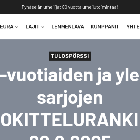
Pyhäselän urheilijat 80 vuotta urheilutoimintaa!
SEURA
LAJIT
LEMMENLAVA
KUMPPANIT
YHTE
TULOSPÖRSSI
-vuotiaiden ja yl
sarjojen
OKITTELURANK