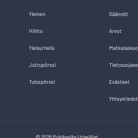
Yleinen
Säännöt
Hiihto
Arvot
Yleisurheilu
Matkalaskuo
Juttupörssi
Tietosuojase
Tulospörssi
Evästeet
Yhteystiedo
© 2026 Pyhäselän Urheilijat