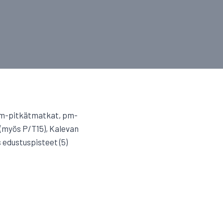
 pm-pitkätmatkat, pm-
(myös P/T15), Kalevan
s edustuspisteet (5)