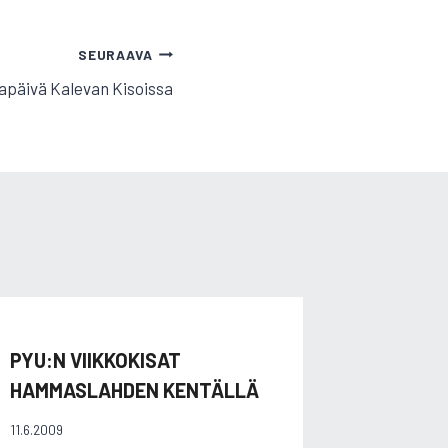
SEURAAVA
apäivä Kalevan Kisoissa
PYU:N VIIKKOKISAT
P-SAVO
HAMMASLAHDEN KENTÄLLÄ
HALLIKI
HALLIS
11.6.2009