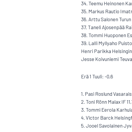
34. Teemu Heinonen Ka
35. Markus Rautio Imatr
36. Arttu Salonen Turun 
37. Taneli Ajosenpää Rai
38. Tommi Huoponen Es
39. Lalli Myllyaho Puisto
Henri Parikka Helsingi
Jesse Koivuniemi Teuv
Erä 1 Tuuli: -0,6
1. Pasi Roslund Vasarais
2. Toni Rönn Malax IF 11
3. Tommi Eerola Karhulan
4. Victor Barck Helsingf
5. Jooel Savolainen Jyv