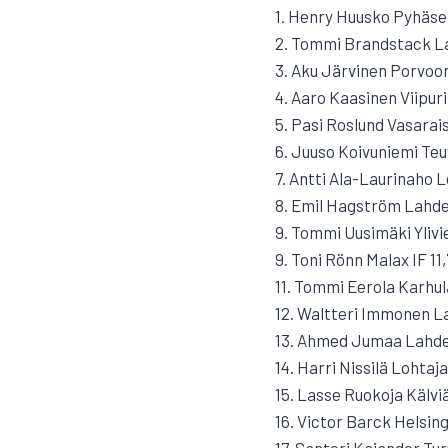
1. Henry Huusko Pyhäsel
2. Tommi Brandstack L
3. Aku Järvinen Porvoon 
4. Aaro Kaasinen Viipuri
5. Pasi Roslund Vasarais
6. Juuso Koivuniemi Teu
7. Antti Ala-Laurinaho 
8. Emil Hagström Lahde
9. Tommi Uusimäki Ylivi
9. Toni Rönn Malax IF 11
11. Tommi Eerola Karhula
12. Waltteri Immonen La
13. Ahmed Jumaa Lahde
14. Harri Nissilä Lohtaj
15. Lasse Ruokoja Kälvi
16. Victor Barck Helsing
17. Santeri Kajander Turu