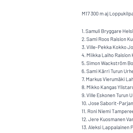
M17 300 m aj Loppukilpa
1. Samuli Bryggare Hels
2. Sami Roos Raision Ku
3. Ville-Pekka Kokko J
4. Miikka Laiho Raision 
5. Simon Wackström Borg
6. Sami Kärri Turun Urhei
7. Markus Vierumäki La
8. Mikko Kangas Ylistaro
9. Ville Eskonen Turun Ur
10. Jose Saborit-Parja
11. Roni Niemi Tampere
12. Jere Kuosmanen Var
13. Aleksi Lappalainen P