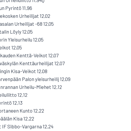
un Pyrintö 11,96
ekosken Urheilijat 12,02
salan Urheilijat -68 12,05
alin Löyly 12,05
rin Yleisurheilu 12,05
eikot 12,05
rkauden Kenttä-Veikot 12,07
väskylän Kenttäurheilijat 12,07
singin Kisa-Veikot 12,08
venpään Palon yleisurheilij 12,09
enrannan Urheilu-Miehet 12,12
luliitto 12,12
yrintö 12,13
ortaneen Kunto 12,22
äälän Kisa 12,22
t IF Sibbo-Vargarna 12,24