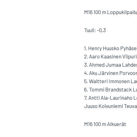
M16 100 m Loppukilpail
Tuuli: -0,3
1. Henry Huusko Pyhäselä
2. Aaro Kaasinen Viipurin
3. Ahmed Jumaa Lahden
4. Aku Järvinen Porvoon 
5. Waltteri Immonen Lau
6. Tommi Brandstack L
7. Antti Ala-Laurinaho 
Juuso Koivuniemi Teuva
M16 100 m Alkuerät