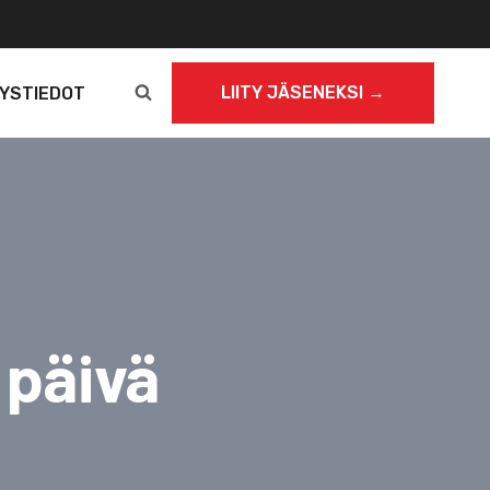
LIITY JÄSENEKSI →
YSTIEDOT
 päivä