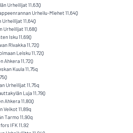
än Urheilijat 11,63Q
appeenrannan Urheilu-Miehet 11,64Q
Urheilijat 11,64Q
n Urheilijat 11,68Q
ten Isku 11,69Q
van Rivakka 11,72Q
Loimaan Leisku 11,72Q
n Ahkera 11,72Q
eskan Kuula 11,75q
,75Q
n Urheilijat 11,75q
uttakylän Luja 11,79Q
n Ahkera 11,80Q
an Veikot 11,89q
än Tarmo 11,90q
fors IFK 11,92
n Urheiluliitto 11,94Q