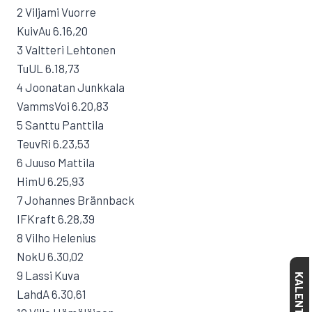
2 Viljami Vuorre
KuivAu 6.16,20
3 Valtteri Lehtonen
TuUL 6.18,73
4 Joonatan Junkkala
VammsVoi 6.20,83
5 Santtu Panttila
TeuvRi 6.23,53
6 Juuso Mattila
HimU 6.25,93
7 Johannes Brännback
IFKraft 6.28,39
8 Vilho Helenius
NokU 6.30,02
9 Lassi Kuva
KALENTERI
LahdA 6.30,61