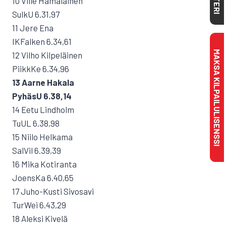
10 Ville Hämäläinen
SulkU 6.31,97
11 Jere Ena
IKFalken 6.34,61
MAKSA KILPAILULISENSSI
12 Vilho Kilpeläinen
PiikkKe 6.34,96
13 Aarne Hakala
PyhäsU 6.38,14
14 Eetu Lindholm
TuUL 6.38,98
15 Niilo Helkama
SalVil 6.39,39
16 Mika Kotiranta
JoensKa 6.40,65
17 Juho-Kusti Sivosavi
TurWei 6.43,29
18 Aleksi Kivelä