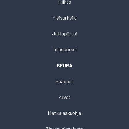
Hiihto
Yleisurheilu
Juttupörssi
Tulospörssi
SEURA
Säännöt
Arvot
Matkalaskuohje
Tietosuojaseloste