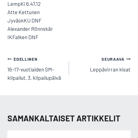
LempKi 6.47,12
Atte Kettunen
JyväskKU DNF
Alexander Rönnskär
IKFalken DNF
ARTIKKELIEN
EDELLINEN
SEURAAVA
SELAUS
16-17-vuotiaiden SM-
Leppävirran kisat
kilpailut, 3. kilpailupäivä
SAMANKALTAISET ARTIKKELIT