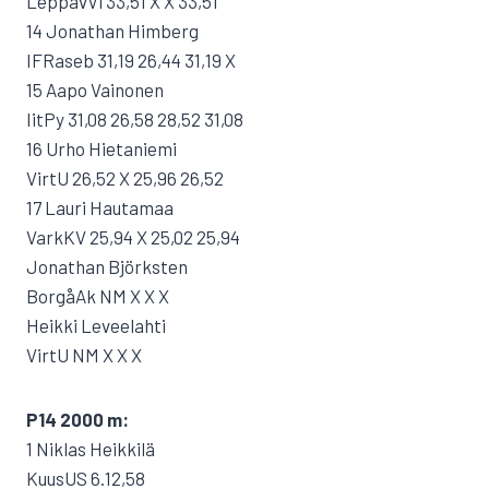
LeppävVi 33,51 X X 33,51
14 Jonathan Himberg
IFRaseb 31,19 26,44 31,19 X
15 Aapo Vainonen
IitPy 31,08 26,58 28,52 31,08
16 Urho Hietaniemi
VirtU 26,52 X 25,96 26,52
17 Lauri Hautamaa
VarkKV 25,94 X 25,02 25,94
Jonathan Björksten
BorgåAk NM X X X
Heikki Leveelahti
VirtU NM X X X
P14 2000 m:
1 Niklas Heikkilä
KuusUS 6.12,58