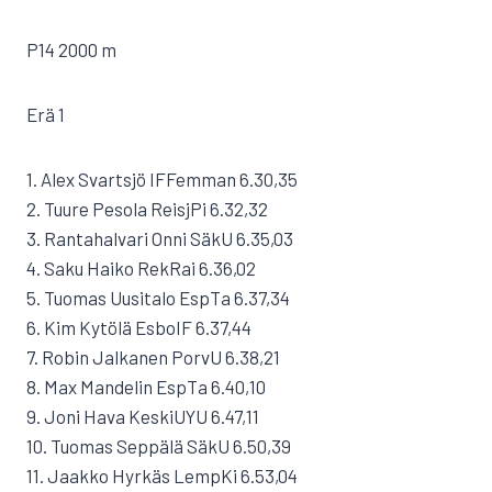
P14 2000 m
Erä 1
1. Alex Svartsjö IFFemman 6.30,35
2. Tuure Pesola ReisjPi 6.32,32
3. Rantahalvari Onni SäkU 6.35,03
4. Saku Haiko RekRai 6.36,02
5. Tuomas Uusitalo EspTa 6.37,34
6. Kim Kytölä EsboIF 6.37,44
7. Robin Jalkanen PorvU 6.38,21
8. Max Mandelin EspTa 6.40,10
9. Joni Hava KeskiUYU 6.47,11
10. Tuomas Seppälä SäkU 6.50,39
11. Jaakko Hyrkäs LempKi 6.53,04