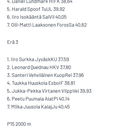
4. Daniel Lundmark HIFK 38,64
5. Harald Spoof TuUL 39,92
6. Iiro Isokääntä SalVil 40,05
7. Olli-Matti Laaksonen ForssSa 40,62
Erä 3
1. Iiro Surkka JyväskKU 37,59
2. Leonard Quednau HKV 37,80
3. Santeri Vehviläinen KuopRei 37,96
4. Tuukka Huuskola EsboIF 38,81
5. Jukka-Pekka Virtanen VilppVei 39,93
6. Peetu Puumala AlatPi 40,14
7. Miika Juusola KalajJu 40,45
P15 2000 m