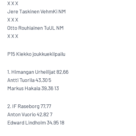
X X X
Jere Taskinen VehmKi NM
X X X
Otto Rouhiainen TuUL NM
X X X
P15 Kiekko joukkuekilpailu
1. Himangan Urheilijat 82,66
Antti Tuorila 43,30 5
Markus Hakala 39,36 13
2. IF Raseborg 77,77
Anton Vuorio 42,82 7
Edward Lindholm 34,95 18