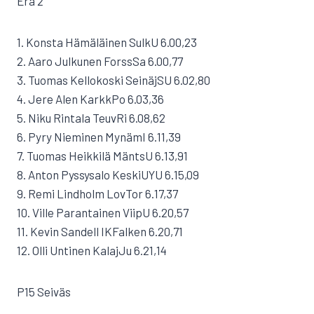
Erä 2
1. Konsta Hämäläinen SulkU 6.00,23
2. Aaro Julkunen ForssSa 6.00,77
3. Tuomas Kellokoski SeinäjSU 6.02,80
4. Jere Alen KarkkPo 6.03,36
5. Niku Rintala TeuvRi 6.08,62
6. Pyry Nieminen MynämI 6.11,39
7. Tuomas Heikkilä MäntsU 6.13,91
8. Anton Pyssysalo KeskiUYU 6.15,09
9. Remi Lindholm LovTor 6.17,37
10. Ville Parantainen ViipU 6.20,57
11. Kevin Sandell IKFalken 6.20,71
12. Olli Untinen KalajJu 6.21,14
P15 Seiväs