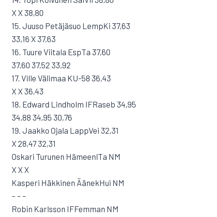
X X 38,80
15. Juuso Petäjäsuo LempKi 37,63
33,16 X 37,63
16. Tuure Viitala EspTa 37,60
37,60 37,52 33,92
17. Ville Välimaa KU-58 36,43
X X 36,43
18. Edward Lindholm IFRaseb 34,95
34,88 34,95 30,76
19. Jaakko Ojala LappVei 32,31
X 28,47 32,31
Oskari Turunen HämeenlTa NM
X X X
Kasperi Häkkinen ÄänekHui NM
– – –
Robin Karlsson IFFemman NM