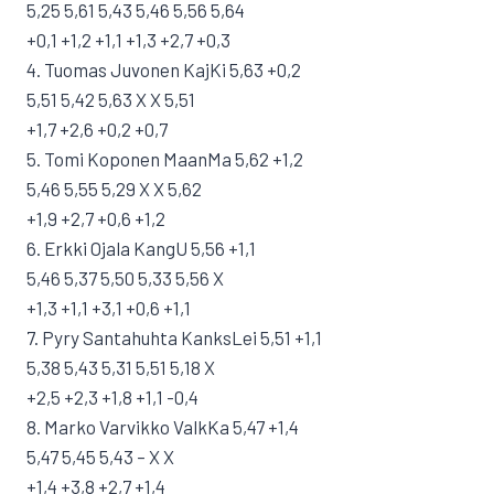
5,25 5,61 5,43 5,46 5,56 5,64
+0,1 +1,2 +1,1 +1,3 +2,7 +0,3
4. Tuomas Juvonen KajKi 5,63 +0,2
5,51 5,42 5,63 X X 5,51
+1,7 +2,6 +0,2 +0,7
5. Tomi Koponen MaanMa 5,62 +1,2
5,46 5,55 5,29 X X 5,62
+1,9 +2,7 +0,6 +1,2
6. Erkki Ojala KangU 5,56 +1,1
5,46 5,37 5,50 5,33 5,56 X
+1,3 +1,1 +3,1 +0,6 +1,1
7. Pyry Santahuhta KanksLei 5,51 +1,1
5,38 5,43 5,31 5,51 5,18 X
+2,5 +2,3 +1,8 +1,1 -0,4
8. Marko Varvikko ValkKa 5,47 +1,4
5,47 5,45 5,43 – X X
+1,4 +3,8 +2,7 +1,4