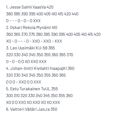
1. Jesse Salmi VaasVa 420
380 385 390 395 400 405 410 415 420 440
O – – – O – O – O XXX
2. Oskari Rekola MynämI 410
360 365 370 375 380 385 390 395 400 405 410 415 420
XO – O – – – O – XXO – XXO – XXX
3. Leo Uusimäki KU-58 365
320 330 340 345 350 355 360 365 370
O – O – O O XO XXO XXX
4. Johan-Antti Kivilahti HaapajKi 360
320 330 340 345 350 355 360 365
O O O – XXO O O XXX
5. Eetu Turakainen TuUL 355
300 310 320 330 340 345 350 355 360
XO O O XXO XO XXO XO XO XXX
6. Valtteri Välläri JanJa 350