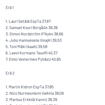
Erä 1
1. Lauri Setälä EspTa 37,87
2. Samuel Kouri BorgåAk 38,38
3. Simon Nordström IFNykn 38,66
4. Juho Hannuksela IlmajKi 39,53
5. Toni Mäki IkaalU 39,58
6. Leevi Kormano TeuvRi 40,37
7. Elmo Vesterinen PyhäsU 40,65
Erä 2
1. Martin Kidron EspTa 37,85
2. Nico Nurmesniemi ValkHa 38,09
3. Markus Erkkilä KannU 38,39