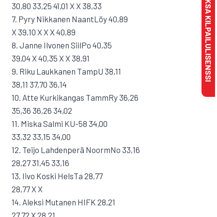
MAKSA KILPAILULISENSSI
30,80 33,25 41,01 X X 38,33
7. Pyry Nikkanen NaantLöy 40,89
X 39,10 X X X 40,89
8. Janne Ilvonen SiilPo 40,35
39,04 X 40,35 X X 38,91
9. Riku Laukkanen TampU 38,11
38,11 37,70 36,14
10. Atte Kurkikangas TammRy 36,26
35,36 36,26 34,02
11. Miska Salmi KU-58 34,00
33,32 33,15 34,00
12. Teijo Lahdenperä NoormNo 33,16
28,27 31,45 33,16
13. Iivo Koski HelsTa 28,77
28,77 X X
14. Aleksi Mutanen HIFK 28,21
27,72 X 28,21