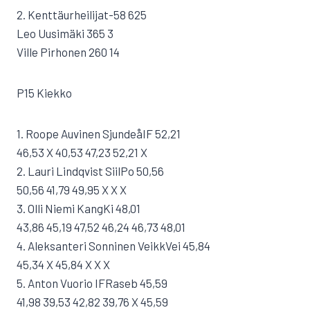
2. Kenttäurheilijat-58 625
Leo Uusimäki 365 3
Ville Pirhonen 260 14
P15 Kiekko
1. Roope Auvinen SjundeåIF 52,21
46,53 X 40,53 47,23 52,21 X
2. Lauri Lindqvist SiilPo 50,56
50,56 41,79 49,95 X X X
3. Olli Niemi KangKi 48,01
43,86 45,19 47,52 46,24 46,73 48,01
4. Aleksanteri Sonninen VeikkVei 45,84
45,34 X 45,84 X X X
5. Anton Vuorio IFRaseb 45,59
41,98 39,53 42,82 39,76 X 45,59