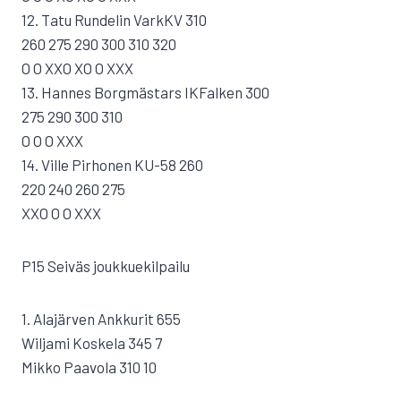
12. Tatu Rundelin VarkKV 310
260 275 290 300 310 320
O O XXO XO O XXX
13. Hannes Borgmästars IKFalken 300
275 290 300 310
O O O XXX
14. Ville Pirhonen KU-58 260
220 240 260 275
XXO O O XXX
P15 Seiväs joukkuekilpailu
1. Alajärven Ankkurit 655
Wiljami Koskela 345 7
Mikko Paavola 310 10