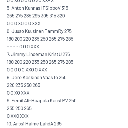
O O XO O O O O XO XX- X
5. Anton Kunnas IFSibboV 315
265 275 285 295 305 315 320
O O O XO O O XXX
6. Juuso Kuusinen TammRy 275
180 200 220 235 250 265 275 285
– – – – O O O XXX
7. Jimmy Lindeman KristU 275
180 200 220 235 250 265 275 285
O O O O O XXO O XXX
8. Jere Keskinen VaasTo 250
220 235 250 265
O O XO XXX
9. Eemil Ali-Haapala KaustPV 250
235 250 265
O XXO XXX
10. Anssi Halme LahdA 235