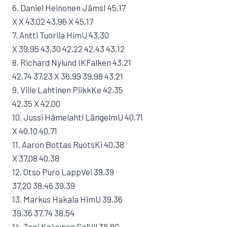
6. Daniel Heinonen JämsI 45,17
X X 43,02 43,96 X 45,17
7. Antti Tuorila HimU 43,30
X 39,95 43,30 42,22 42,43 43,12
8. Richard Nylund IKFalken 43,21
42,74 37,23 X 36,99 39,98 43,21
9. Ville Lahtinen PiikkKe 42,35
42,35 X 42,00
10. Jussi Hämelahti LängelmU 40,71
X 40,10 40,71
11. Aaron Bottas RuotsKi 40,38
X 37,08 40,38
12. Otso Puro LappVei 39,39
37,20 38,46 39,39
13. Markus Hakala HimU 39,36
39,36 37,74 38,54
14. Topi Koivunen SalVil 38,80