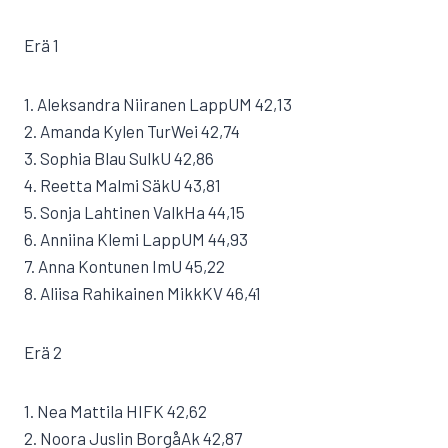
Erä 1
1. Aleksandra Niiranen LappUM 42,13
2. Amanda Kylen TurWei 42,74
3. Sophia Blau SulkU 42,86
4. Reetta Malmi SäkU 43,81
5. Sonja Lahtinen ValkHa 44,15
6. Anniina Klemi LappUM 44,93
7. Anna Kontunen ImU 45,22
8. Aliisa Rahikainen MikkKV 46,41
Erä 2
1. Nea Mattila HIFK 42,62
2. Noora Juslin BorgåAk 42,87