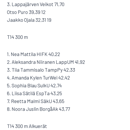
3. Lappajärven Veikot 71,70
Otso Puro 39,39 12
Jaakko Ojala 32,31 19
T14 300 m
1. Nea Mattila HIFK 40,22
2. Aleksandra Niiranen LappUM 41,92
3. Tiia Tammisalo TampPy 42,33
4. Amanda Kylen TurWei 42,42
5. Sophia Blau SulkU 42,74
6. Liisa Sätilä EspTa 43,25
7. Reetta Malmi SäkU 43,65
8. Noora Juslin BorgåAk 43,77
T14 300 m Alkuerät