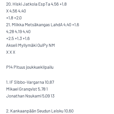
20. Hiski Jatkola EspTa 4,56 +1,8
X 4,56 4,40
+1,8 +2,0
21. Miikka Metsäkangas LahdA 4,40 +1,6
4,28 4,19 4,40
+2,5 +1,3 +1,6
Akseli Myllymäki OulPy NM
X X X
P14 Pituus joukkuekilpailu
1. IF Sibbo-Vargarna 10,87
Mikael Granqvist 5,78 1
Jonathan Nsukami 5,09 13
2. Kankaanpään Seudun Leisku 10,60