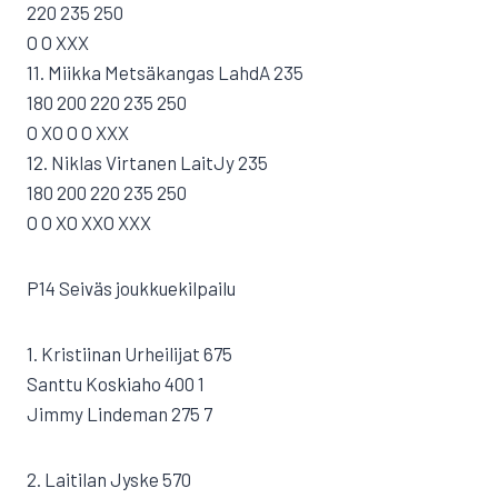
220 235 250
O O XXX
11. Miikka Metsäkangas LahdA 235
180 200 220 235 250
O XO O O XXX
12. Niklas Virtanen LaitJy 235
180 200 220 235 250
O O XO XXO XXX
P14 Seiväs joukkuekilpailu
1. Kristiinan Urheilijat 675
Santtu Koskiaho 400 1
Jimmy Lindeman 275 7
2. Laitilan Jyske 570