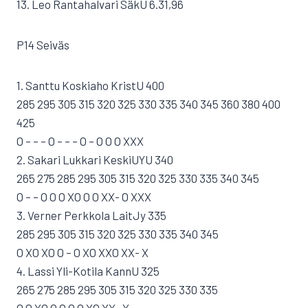
13. Leo Rantahalvari SäkU 6.31,96
P14 Seiväs
1. Santtu Koskiaho KristU 400
285 295 305 315 320 325 330 335 340 345 360 380 400
425
O – – – O – – – O – O O O XXX
2. Sakari Lukkari KeskiUYU 340
265 275 285 295 305 315 320 325 330 335 340 345
O – – O O O XO O O XX- O XXX
3. Verner Perkkola LaitJy 335
285 295 305 315 320 325 330 335 340 345
O XO XO O – O XO XXO XX- X
4. Lassi Yli-Kotila KannU 325
265 275 285 295 305 315 320 325 330 335