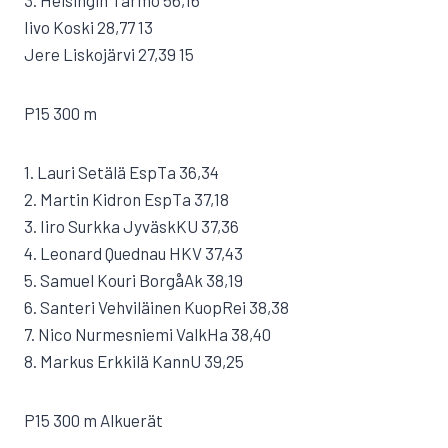
3. Helsingin Tarmo 56,16
Iivo Koski 28,77 13
Jere Liskojärvi 27,39 15
P15 300 m
1. Lauri Setälä EspTa 36,34
2. Martin Kidron EspTa 37,18
3. Iiro Surkka JyväskKU 37,36
4. Leonard Quednau HKV 37,43
5. Samuel Kouri BorgåAk 38,19
6. Santeri Vehviläinen KuopRei 38,38
7. Nico Nurmesniemi ValkHa 38,40
8. Markus Erkkilä KannU 39,25
P15 300 m Alkuerät