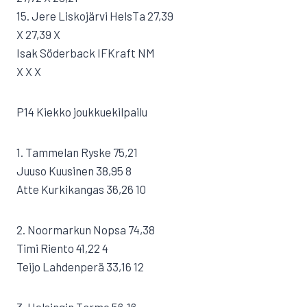
15. Jere Liskojärvi HelsTa 27,39
X 27,39 X
Isak Söderback IFKraft NM
X X X
P14 Kiekko joukkuekilpailu
1. Tammelan Ryske 75,21
Juuso Kuusinen 38,95 8
Atte Kurkikangas 36,26 10
2. Noormarkun Nopsa 74,38
Timi Riento 41,22 4
Teijo Lahdenperä 33,16 12