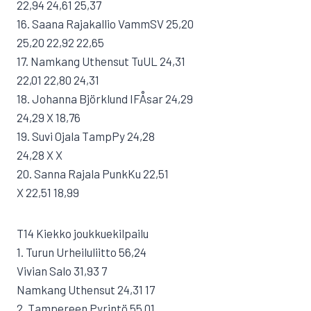
22,94 24,61 25,37
16. Saana Rajakallio VammSV 25,20
25,20 22,92 22,65
17. Namkang Uthensut TuUL 24,31
22,01 22,80 24,31
18. Johanna Björklund IFÅsar 24,29
24,29 X 18,76
19. Suvi Ojala TampPy 24,28
24,28 X X
20. Sanna Rajala PunkKu 22,51
X 22,51 18,99
T14 Kiekko joukkuekilpailu
1. Turun Urheiluliitto 56,24
Vivian Salo 31,93 7
Namkang Uthensut 24,31 17
2. Tampereen Pyrintö 55,01