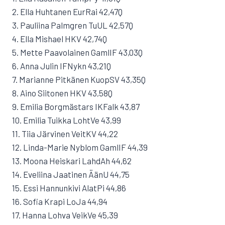
2. Ella Huhtanen EurRai 42,47Q
3. Pauliina Palmgren TuUL 42,57Q
4. Ella Mishael HKV 42,74Q
5. Mette Paavolainen GamlIF 43,03Q
6. Anna Julin IFNykn 43,21Q
7. Marianne Pitkänen KuopSV 43,35Q
8. Aino Siitonen HKV 43,58Q
9. Emilia Borgmästars IKFalk 43,87
10. Emilia Tuikka LohtVe 43,99
11. Tiia Järvinen VeitKV 44,22
12. Linda-Marie Nyblom GamlIF 44,39
13. Moona Heiskari LahdAh 44,62
14. Eveliina Jaatinen ÄänU 44,75
15. Essi Hannunkivi AlatPi 44,86
16. Sofia Krapi LoJa 44,94
17. Hanna Lohva VeikVe 45,39