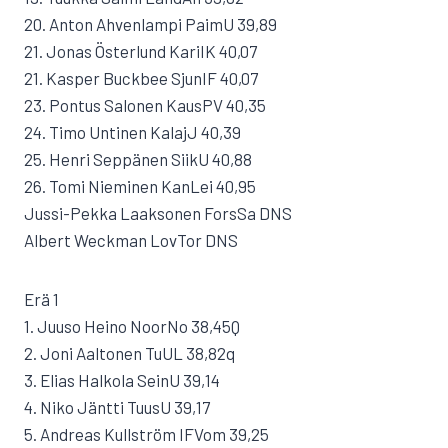
20. Anton Ahvenlampi PaimU 39,89
21. Jonas Österlund KariIK 40,07
21. Kasper Buckbee SjunIF 40,07
23. Pontus Salonen KausPV 40,35
24. Timo Untinen KalajJ 40,39
25. Henri Seppänen SiikU 40,88
26. Tomi Nieminen KanLei 40,95
Jussi-Pekka Laaksonen ForsSa DNS
Albert Weckman LovTor DNS
Erä 1
1. Juuso Heino NoorNo 38,45Q
2. Joni Aaltonen TuUL 38,82q
3. Elias Halkola SeinU 39,14
4. Niko Jäntti TuusU 39,17
5. Andreas Kullström IFVom 39,25