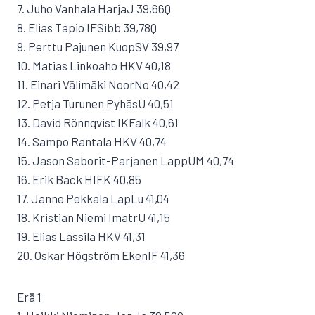
7. Juho Vanhala HarjaJ 39,66Q
8. Elias Tapio IFSibb 39,78Q
9. Perttu Pajunen KuopSV 39,97
10. Matias Linkoaho HKV 40,18
11. Einari Välimäki NoorNo 40,42
12. Petja Turunen PyhäsU 40,51
13. David Rönnqvist IKFalk 40,61
14. Sampo Rantala HKV 40,74
15. Jason Saborit-Parjanen LappUM 40,74
16. Erik Back HIFK 40,85
17. Janne Pekkala LapLu 41,04
18. Kristian Niemi ImatrU 41,15
19. Elias Lassila HKV 41,31
20. Oskar Högström EkenIF 41,36
Erä 1