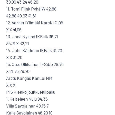
39,06 43,24 46,20
11. Tomi Flink PyhäjW 42,88
42,88 40,93 41,61
12. Verneri Ylimäki KarsKi 41,06
X X 41,06
13. Jona Nylund IKFalk 36,71
36,71 X 32,21
14. John Käldman IKFalk 31,20
X X 31,20
15. Otso Ollikainen IFSibb 29,76
X 21,76 29,76
Arttu Kangas KanLei NM
X X X
P15 Kiekko joukkuekilpailu
1. Keiteleen Nuju 94,35
Ville Savolainen 48,15 7
Kalle Savolainen 46,20 10