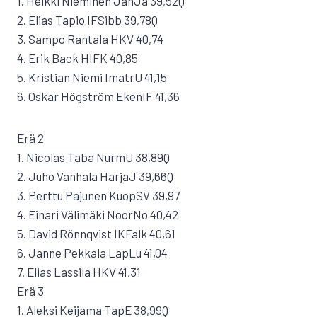
1. Heikki Nieminen JanJa 39,52Q
2. Elias Tapio IFSibb 39,78Q
3. Sampo Rantala HKV 40,74
4. Erik Back HIFK 40,85
5. Kristian Niemi ImatrU 41,15
6. Oskar Högström EkenIF 41,36
Erä 2
1. Nicolas Taba NurmU 38,89Q
2. Juho Vanhala HarjaJ 39,66Q
3. Perttu Pajunen KuopSV 39,97
4. Einari Välimäki NoorNo 40,42
5. David Rönnqvist IKFalk 40,61
6. Janne Pekkala LapLu 41,04
7. Elias Lassila HKV 41,31
Erä 3
1. Aleksi Keijama TapE 38,99Q