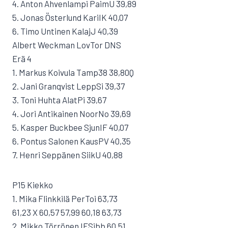
4. Anton Ahvenlampi PaimU 39,89
5. Jonas Österlund KariIK 40,07
6. Timo Untinen KalajJ 40,39
Albert Weckman LovTor DNS
Erä 4
1. Markus Koivula Tamp38 38,80Q
2. Jani Granqvist LeppSi 39,37
3. Toni Huhta AlatPi 39,67
4. Jori Antikainen NoorNo 39,69
5. Kasper Buckbee SjunIF 40,07
6. Pontus Salonen KausPV 40,35
7. Henri Seppänen SiikU 40,88
P15 Kiekko
1. Mika Flinkkilä PerToi 63,73
61,23 X 60,57 57,99 60,18 63,73
2. Mikko Törrönen IFSibb 60,51