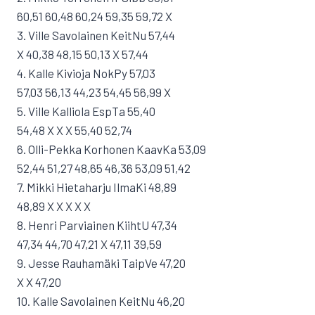
60,51 60,48 60,24 59,35 59,72 X
3. Ville Savolainen KeitNu 57,44
X 40,38 48,15 50,13 X 57,44
4. Kalle Kivioja NokPy 57,03
57,03 56,13 44,23 54,45 56,99 X
5. Ville Kalliola EspTa 55,40
54,48 X X X 55,40 52,74
6. Olli-Pekka Korhonen KaavKa 53,09
52,44 51,27 48,65 46,36 53,09 51,42
7. Mikki Hietaharju IlmaKi 48,89
48,89 X X X X X
8. Henri Parviainen KiihtU 47,34
47,34 44,70 47,21 X 47,11 39,59
9. Jesse Rauhamäki TaipVe 47,20
X X 47,20
10. Kalle Savolainen KeitNu 46,20