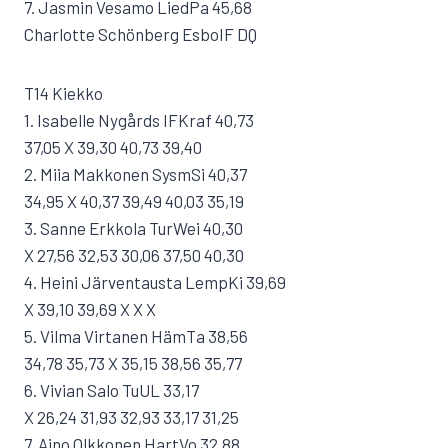
7. Jasmin Vesamo LiedPa 45,68
Charlotte Schönberg EsboIF DQ
T14 Kiekko
1. Isabelle Nygårds IFKraf 40,73
37,05 X 39,30 40,73 39,40
2. Miia Makkonen SysmSi 40,37
34,95 X 40,37 39,49 40,03 35,19
3. Sanne Erkkola TurWei 40,30
X 27,56 32,53 30,06 37,50 40,30
4. Heini Järventausta LempKi 39,69
X 39,10 39,69 X X X
5. Vilma Virtanen HämTa 38,56
34,78 35,73 X 35,15 38,56 35,77
6. Vivian Salo TuUL 33,17
X 26,24 31,93 32,93 33,17 31,25
7. Aino Olkkonen HartVo 32,88