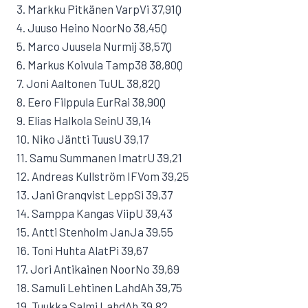
3. Markku Pitkänen VarpVi 37,91Q
4. Juuso Heino NoorNo 38,45Q
5. Marco Juusela Nurmij 38,57Q
6. Markus Koivula Tamp38 38,80Q
7. Joni Aaltonen TuUL 38,82Q
8. Eero Filppula EurRai 38,90Q
9. Elias Halkola SeinU 39,14
10. Niko Jäntti TuusU 39,17
11. Samu Summanen ImatrU 39,21
12. Andreas Kullström IFVom 39,25
13. Jani Granqvist LeppSi 39,37
14. Samppa Kangas ViipU 39,43
15. Antti Stenholm JanJa 39,55
16. Toni Huhta AlatPi 39,67
17. Jori Antikainen NoorNo 39,69
18. Samuli Lehtinen LahdAh 39,75
19. Tuukka Salmi LahdAh 39,82