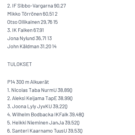
2. IF Sibbo-Vargarna 90,27
Mikko Törrönen 60,51 2
Otso Ollikainen 29,76 15
3. IK Falken 67,91
Jona Nylund 36,71 13
John Käldman 31,20 14
TULOKSET
P14 300 m Alkuerät
1. Nicolas Taba NurmU 38,89Q
2. Aleksi Keijama TapE 38,99Q
3. Joona Lyly JyvKU 39,22Q
4. Wilhelm Bodbacka IKFalk 39,48Q
5. Heikki Nieminen JanJa 39,52Q
6. Santeri Kaarnamo TuusU 39,53Q