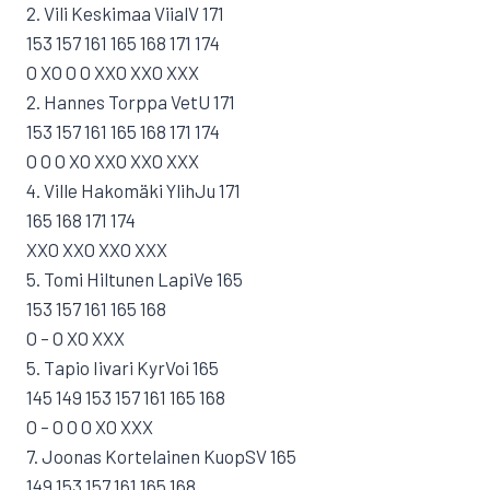
2. Vili Keskimaa ViialV 171
153 157 161 165 168 171 174
O XO O O XXO XXO XXX
2. Hannes Torppa VetU 171
153 157 161 165 168 171 174
O O O XO XXO XXO XXX
4. Ville Hakomäki YlihJu 171
165 168 171 174
XXO XXO XXO XXX
5. Tomi Hiltunen LapiVe 165
153 157 161 165 168
O – O XO XXX
5. Tapio Iivari KyrVoi 165
145 149 153 157 161 165 168
O – O O O XO XXX
7. Joonas Kortelainen KuopSV 165
149 153 157 161 165 168