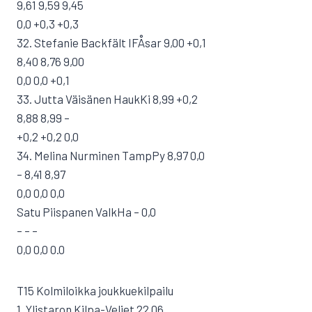
9,61 9,59 9,45
0,0 +0,3 +0,3
32. Stefanie Backfält IFÅsar 9,00 +0,1
8,40 8,76 9,00
0,0 0,0 +0,1
33. Jutta Väisänen HaukKi 8,99 +0,2
8,88 8,99 –
+0,2 +0,2 0,0
34. Melina Nurminen TampPy 8,97 0,0
– 8,41 8,97
0,0 0,0 0,0
Satu Piispanen ValkHa – 0,0
– – –
0,0 0,0 0.0
T15 Kolmiloikka joukkuekilpailu
1. Ylistaron Kilpa-Veljet 22,06