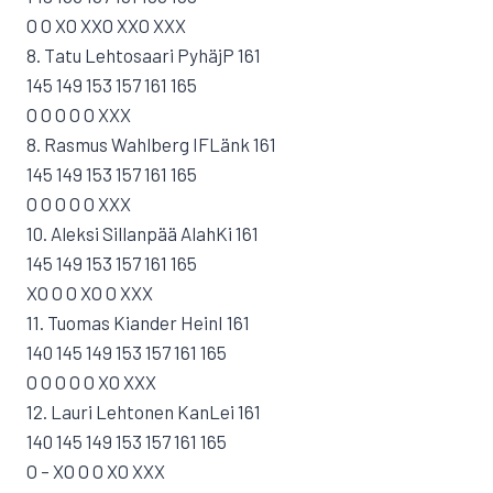
O O XO XXO XXO XXX
8. Tatu Lehtosaari PyhäjP 161
145 149 153 157 161 165
O O O O O XXX
8. Rasmus Wahlberg IFLänk 161
145 149 153 157 161 165
O O O O O XXX
10. Aleksi Sillanpää AlahKi 161
145 149 153 157 161 165
XO O O XO O XXX
11. Tuomas Kiander HeinI 161
140 145 149 153 157 161 165
O O O O O XO XXX
12. Lauri Lehtonen KanLei 161
140 145 149 153 157 161 165
O – XO O O XO XXX