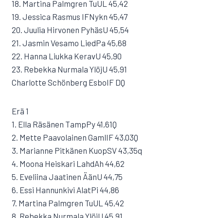
18. Martina Palmgren TuUL 45,42
19. Jessica Rasmus IFNykn 45,47
20. Juulia Hirvonen PyhäsU 45,54
21. Jasmin Vesamo LiedPa 45,68
22. Hanna Liukka KeravU 45,90
23. Rebekka Nurmala YlöjU 45,91
Charlotte Schönberg EsboIF DQ
Erä 1
1. Ella Räsänen TampPy 41,61Q
2. Mette Paavolainen GamlIF 43,03Q
3. Marianne Pitkänen KuopSV 43,35q
4. Moona Heiskari LahdAh 44,62
5. Eveliina Jaatinen ÄänU 44,75
6. Essi Hannunkivi AlatPi 44,86
7. Martina Palmgren TuUL 45,42
8. Rebekka Nurmala YlöjU 45,91