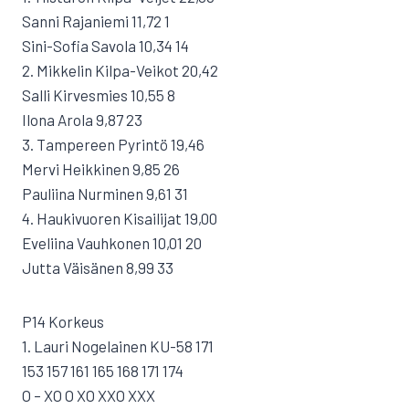
Sanni Rajaniemi 11,72 1
Sini-Sofia Savola 10,34 14
2. Mikkelin Kilpa-Veikot 20,42
Salli Kirvesmies 10,55 8
Ilona Arola 9,87 23
3. Tampereen Pyrintö 19,46
Mervi Heikkinen 9,85 26
Pauliina Nurminen 9,61 31
4. Haukivuoren Kisailijat 19,00
Eveliina Vauhkonen 10,01 20
Jutta Väisänen 8,99 33
P14 Korkeus
1. Lauri Nogelainen KU-58 171
153 157 161 165 168 171 174
O – XO O XO XXO XXX