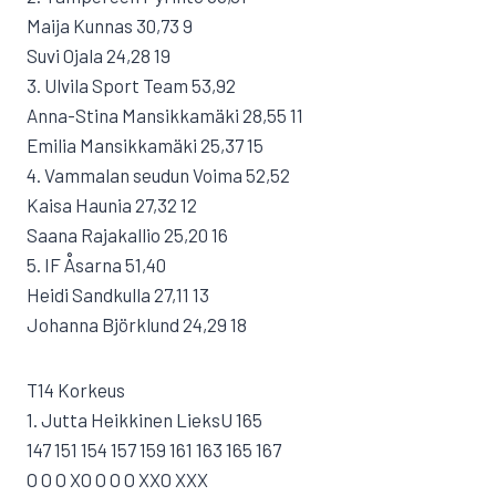
Maija Kunnas 30,73 9
Suvi Ojala 24,28 19
3. Ulvila Sport Team 53,92
Anna-Stina Mansikkamäki 28,55 11
Emilia Mansikkamäki 25,37 15
4. Vammalan seudun Voima 52,52
Kaisa Haunia 27,32 12
Saana Rajakallio 25,20 16
5. IF Åsarna 51,40
Heidi Sandkulla 27,11 13
Johanna Björklund 24,29 18
T14 Korkeus
1. Jutta Heikkinen LieksU 165
147 151 154 157 159 161 163 165 167
O O O XO O O O XXO XXX