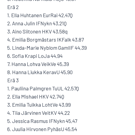
Erä 2
1. Ella Huhtanen EurRai 42,47Q
2. Anna Julin IFNykn 43,21Q
3. Aino Siitonen HKV 43,58q
4. Emilia Borgmästars IKFalk 43,87
5. Linda-Marie Nyblom GamlIF 44,39
6. Sofia Krapi LoJa 44,94
7. Hanna Lohva VeikVe 45,39
8. Hanna Liukka KeravU 45,90
Erä 3
1. Pauliina Palmgren TuUL 42,57Q
2. Ella Mishael HKV 42,74Q
3. Emilia Tuikka LohtVe 43,99
4. Tiia Järvinen VeitKV 44,22
5. Jessica Rasmus IFNykn 45,47
6. Juulia Hirvonen PyhäsU 45,54