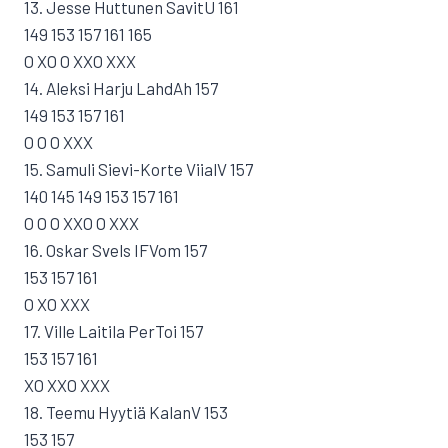
13. Jesse Huttunen SavitU 161
149 153 157 161 165
O XO O XXO XXX
14. Aleksi Harju LahdAh 157
149 153 157 161
O O O XXX
15. Samuli Sievi-Korte ViialV 157
140 145 149 153 157 161
O O O XXO O XXX
16. Oskar Svels IFVom 157
153 157 161
O XO XXX
17. Ville Laitila PerToi 157
153 157 161
XO XXO XXX
18. Teemu Hyytiä KalanV 153
153 157