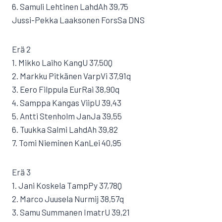
6. Samuli Lehtinen LahdAh 39,75
Jussi-Pekka Laaksonen ForsSa DNS
Erä 2
1. Mikko Laiho KangU 37,50Q
2. Markku Pitkänen VarpVi 37,91q
3. Eero Filppula EurRai 38,90q
4. Samppa Kangas ViipU 39,43
5. Antti Stenholm JanJa 39,55
6. Tuukka Salmi LahdAh 39,82
7. Tomi Nieminen KanLei 40,95
Erä 3
1. Jani Koskela TampPy 37,78Q
2. Marco Juusela Nurmij 38,57q
3. Samu Summanen ImatrU 39,21