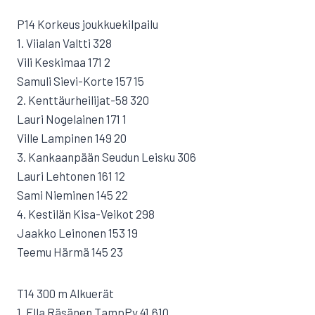
P14 Korkeus joukkuekilpailu
1. Viialan Valtti 328
Vili Keskimaa 171 2
Samuli Sievi-Korte 157 15
2. Kenttäurheilijat-58 320
Lauri Nogelainen 171 1
Ville Lampinen 149 20
3. Kankaanpään Seudun Leisku 306
Lauri Lehtonen 161 12
Sami Nieminen 145 22
4. Kestilän Kisa-Veikot 298
Jaakko Leinonen 153 19
Teemu Härmä 145 23
T14 300 m Alkuerät
1. Ella Räsänen TampPy 41,61Q