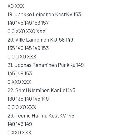
XO XXX
19. Jaakko Leinonen KestKV 153
140 145 149 153 157
O O XXO XXO XXX
20. Ville Lampinen KU-58 149
135 140 145 149 153
O O O XO XXX
21. Joonas Tamminen PunkKu 149
145 149 153
O XXO XXX
22. Sami Nieminen KanLei 145
130 135 140 145 149
O O O XO XXX
23. Teemu Härmä KestKV 145
140 145 149
O XXO XXX