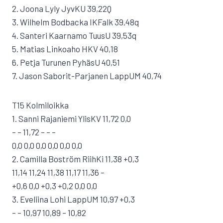
2. Joona Lyly JyvKU 39,22Q
3. Wilhelm Bodbacka IKFalk 39,48q
4. Santeri Kaarnamo TuusU 39,53q
5. Matias Linkoaho HKV 40,18
6. Petja Turunen PyhäsU 40,51
7. Jason Saborit-Parjanen LappUM 40,74
T15 Kolmiloikka
1. Sanni Rajaniemi YlisKV 11,72 0,0
– – 11,72 – – –
0,0 0,0 0,0 0,0 0,0 0,0
2. Camilla Boström RiihKi 11,38 +0,3
11,14 11,24 11,38 11,17 11,36 –
+0,6 0,0 +0,3 +0,2 0,0 0,0
3. Eveliina Lohi LappUM 10,97 +0,3
– – 10,97 10,89 – 10,82