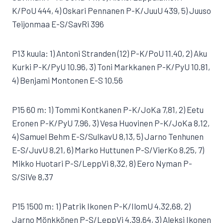
K/PoU 444, 4) Oskari Pennanen P-K/JuuU 439, 5) Juuso
Teijonmaa E-S/SavRi 396
P13 kuula: 1) Antoni Stranden (12) P-K/PoU 11.40, 2) Aku
Kurki P-K/PyU 10.96, 3) Toni Markkanen P-K/PyU 10.81,
4) Benjami Montonen E-S 10.56
P15 60 m: 1) Tommi Kontkanen P-K/JoKa 7,81, 2) Eetu
Eronen P-K/PyU 7,96, 3) Vesa Huovinen P-K/JoKa 8,12,
4) Samuel Behm E-S/SulkavU 8,13, 5) Jarno Tenhunen
E-S/JuvU 8,21, 6) Marko Huttunen P-S/VierKo 8,25, 7)
Mikko Huotari P-S/LeppVi 8,32, 8) Eero Nyman P-
S/SiVe 8,37
P15 1500 m: 1) Patrik Ikonen P-K/IlomU 4.32,68, 2)
Jarno Mönkkönen P-S/LeppVi 4.39,64, 3) Aleksi Ikonen