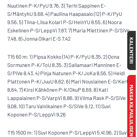
Nuutinen P-K/PyU 9.76, 3) Terhi Sappinen E-
S/MäntyhU 9.68, 4) Pauliina Haapasalo (12) P-K/PyU
9.56, 5) Tiina-Liisa Kolari P-S/HeinYU 8.55, 6) Noora
Eskelinen P-S/LeppVi 7.87, 7) Maria Miettinen P-S/SiVe
7.48, 8) Jonna Oikari E-S 7.42
KALENTERI
T15 60 m: 1) Pipsa Kokko (14) P-K/PyU 8,35, 2) Oona
Sormunen P-K/ToU 8,35, 3) Sallamaari Manninen E-
S/PiVe 8,43, 4) Pinja Natunen P-K/JoKa 8,56, 5) Heidi
Plattonen P-K/JuuU 8,62, 6) Mari Nousiainen E-S/KerU
MAKSA KILPAILULISENSSI
8,64, 7) Kirsi Kähkönen P-K/OkuP 8,69, 8) Kati
Lappalainen P-S/VarpVi 8,86, 9) Vilma Rask P-S/SiVe
9,08, 10) Taru Vainikainen P-S/SiVe 9,12, 11) Suvi
Koponen P-S/LeppVi 9,26
T15 1500 m: 1) Suvi Koponen P-S/LeppVi 5.41,96, 2) Suvi