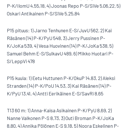
P-K/IlomU 4.55,18, 4) Joonas Repo P-S/SiVe 5.06,22, 5)
Oskari Antikainen P-S/SiVe 5.25,84
P15 pituus: 1) Jarno Tenhunen E-S/JuvU 562, 2) Kai
Räsänen (14) P-K/PyU 548, 3) Jerry Pussinen P-
K/JoKa 539, 4) Vesa Huovinen (14) P-K/JoKa 538, 5)
Samuel Behm E-S/SulkavU 489, 6) Mikko Huotari P-
S/LeppVi 478
P15 kuula: 1) Eetu Huttunen P-K/OkuP 14.83, 2) Aleksi
Stranden (14) P-K/PoU 14.53, 3) Kai Räsänen (14) P-
K/PyU 13.41, 4) Antti Eerikäinen E-S/SavRi 8.65
T13 60 m: 1) Anna-Kaisa Asikainen P-K/PyU 8,69, 2)
Nanne Valkonen P-S 8,73, 3) Outi Broman P-K/JoKa
8,80, 4) Annika Pölönen E-S 9,18, 5) Noora Eskelinen P-