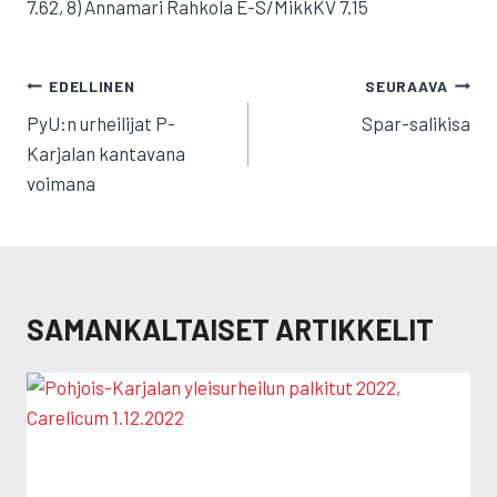
7.62, 8) Annamari Rahkola E-S/MikkKV 7.15
ARTIKKELIEN
EDELLINEN
SEURAAVA
SELAUS
PyU:n urheilijat P-
Spar-salikisa
Karjalan kantavana
voimana
SAMANKALTAISET ARTIKKELIT