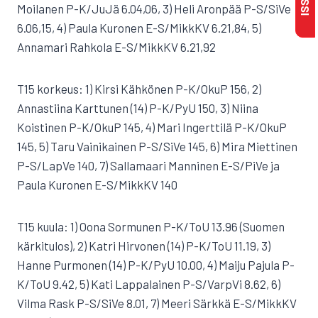
Moilanen P-K/JuJä 6.04,06, 3) Heli Aronpää P-S/SiVe
6.06,15, 4) Paula Kuronen E-S/MikkKV 6.21,84, 5)
Annamari Rahkola E-S/MikkKV 6.21,92
T15 korkeus: 1) Kirsi Kähkönen P-K/OkuP 156, 2)
Annastiina Karttunen (14) P-K/PyU 150, 3) Niina
Koistinen P-K/OkuP 145, 4) Mari Ingerttilä P-K/OkuP
145, 5) Taru Vainikainen P-S/SiVe 145, 6) Mira Miettinen
P-S/LapVe 140, 7) Sallamaari Manninen E-S/PiVe ja
Paula Kuronen E-S/MikkKV 140
T15 kuula: 1) Oona Sormunen P-K/ToU 13.96 (Suomen
kärkitulos), 2) Katri Hirvonen (14) P-K/ToU 11.19, 3)
Hanne Purmonen (14) P-K/PyU 10.00, 4) Maiju Pajula P-
K/ToU 9.42, 5) Kati Lappalainen P-S/VarpVi 8.62, 6)
Vilma Rask P-S/SiVe 8.01, 7) Meeri Särkkä E-S/MikkKV