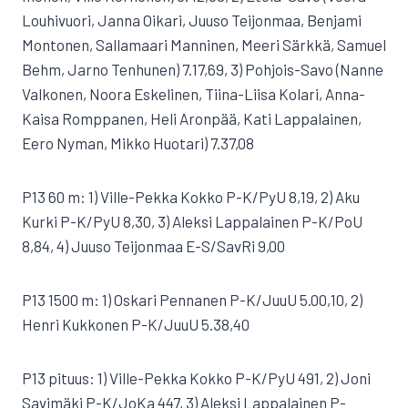
Louhivuori, Janna Oikari, Juuso Teijonmaa, Benjami
Montonen, Sallamaari Manninen, Meeri Särkkä, Samuel
Behm, Jarno Tenhunen) 7.17,69, 3) Pohjois-Savo (Nanne
Valkonen, Noora Eskelinen, Tiina-Liisa Kolari, Anna-
Kaisa Romppanen, Heli Aronpää, Kati Lappalainen,
Eero Nyman, Mikko Huotari) 7.37,08
P13 60 m: 1) Ville-Pekka Kokko P-K/PyU 8,19, 2) Aku
Kurki P-K/PyU 8,30, 3) Aleksi Lappalainen P-K/PoU
8,84, 4) Juuso Teijonmaa E-S/SavRi 9,00
P13 1500 m: 1) Oskari Pennanen P-K/JuuU 5.00,10, 2)
Henri Kukkonen P-K/JuuU 5.38,40
P13 pituus: 1) Ville-Pekka Kokko P-K/PyU 491, 2) Joni
Savimäki P-K/JoKa 447, 3) Aleksi Lappalainen P-