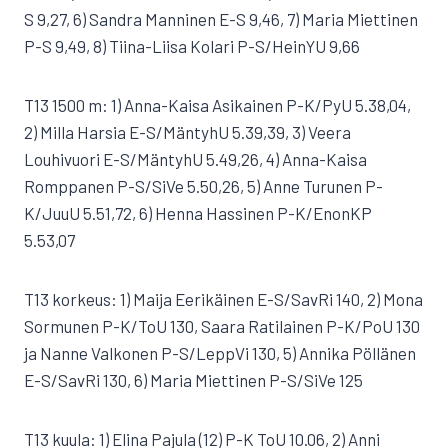
S 9,27, 6) Sandra Manninen E-S 9,46, 7) Maria Miettinen
P-S 9,49, 8) Tiina-Liisa Kolari P-S/HeinYU 9,66
T13 1500 m: 1) Anna-Kaisa Asikainen P-K/PyU 5.38,04,
2) Milla Harsia E-S/MäntyhU 5.39,39, 3) Veera
Louhivuori E-S/MäntyhU 5.49,26, 4) Anna-Kaisa
Romppanen P-S/SiVe 5.50,26, 5) Anne Turunen P-
K/JuuU 5.51,72, 6) Henna Hassinen P-K/EnonKP
5.53,07
T13 korkeus: 1) Maija Eerikäinen E-S/SavRi 140, 2) Mona
Sormunen P-K/ToU 130, Saara Ratilainen P-K/PoU 130
ja Nanne Valkonen P-S/LeppVi 130, 5) Annika Pöllänen
E-S/SavRi 130, 6) Maria Miettinen P-S/SiVe 125
T13 kuula: 1) Elina Pajula (12) P-K ToU 10.06, 2) Anni