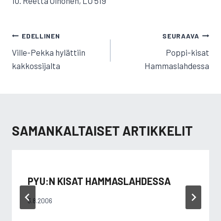
10. Reetta Oinonen, LU 519
ARTIKKELIEN
EDELLINEN
SEURAAVA
SELAUS
Ville-Pekka hylättiin
Poppi-kisat
kakkossijalta
Hammaslahdessa
SAMANKALTAISET ARTIKKELIT
PYU:N KISAT HAMMASLAHDESSA
3.8.2006